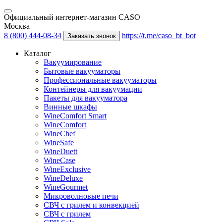
Официальный интернет-магазин CASO
Москва
8 (800) 444-08-34
https://t.me/caso_bt_bot
Заказать звонок
Каталог
Вакуумирование
Бытовые вакууматоры
Профессиональные вакууматоры
Контейнеры для вакуумации
Пакеты для вакууматора
Винные шкафы
WineComfort Smart
WineComfort
WineChef
WineSafe
WineDuett
WineCase
WineExclusive
WineDeluxe
WineGourmet
Микроволновые печи
СВЧ с грилем и конвекцией
СВЧ с грилем