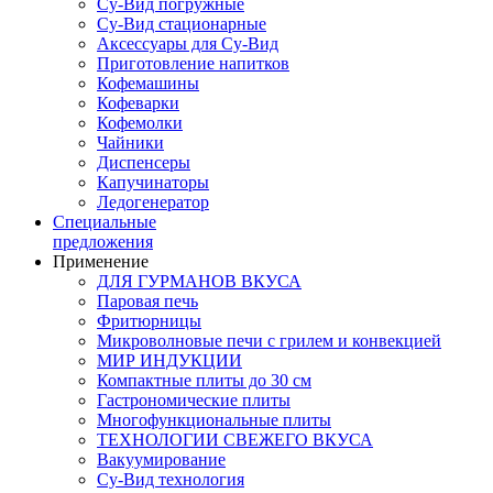
Су-Вид погружные
Су-Вид стационарные
Аксессуары для Су-Вид
Приготовление напитков
Кофемашины
Кофеварки
Кофемолки
Чайники
Диспенсеры
Капучинаторы
Ледогенератор
Специальные
предложения
Применение
ДЛЯ ГУРМАНОВ ВКУСА
Паровая печь
Фритюрницы
Микроволновые печи с грилем и конвекцией
МИР ИНДУКЦИИ
Компактные плиты до 30 см
Гастрономические плиты
Многофункциональные плиты
ТЕХНОЛОГИИ СВЕЖЕГО ВКУСА
Вакуумирование
Су-Вид технология