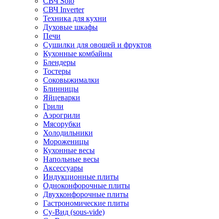
СВЧ Solo
СВЧ Inverter
Техника для кухни
Духовые шкафы
Печи
Сушилки для овощей и фруктов
Кухонные комбайны
Блендеры
Тостеры
Соковыжималки
Блинницы
Яйцеварки
Грили
Аэрогрили
Мясорубки
Холодильники
Мороженицы
Кухонные весы
Напольные весы
Аксессуары
Индукционные плиты
Одноконфорочные плиты
Двухконфорочные плиты
Гастрономические плиты
Су-Вид (sous-vide)