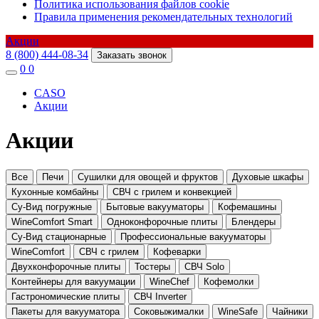
Политика использования файлов cookie
Правила применения рекомендательных технологий
Акции
8 (800) 444-08-34
Заказать звонок
0
0
CASO
Акции
Акции
Все
Печи
Сушилки для овощей и фруктов
Духовые шкафы
Кухонные комбайны
СВЧ с грилем и конвекцией
Су-Вид погружные
Бытовые вакууматоры
Кофемашины
WineComfort Smart
Одноконфорочные плиты
Блендеры
Су-Вид стационарные
Профессиональные вакууматоры
WineComfort
СВЧ с грилем
Кофеварки
Двухконфорочные плиты
Тостеры
СВЧ Solo
Контейнеры для вакуумации
WineChef
Кофемолки
Гастрономические плиты
СВЧ Inverter
Пакеты для вакууматора
Соковыжималки
WineSafe
Чайники