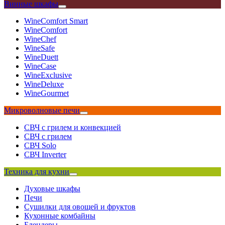
Винные шкафы
WineComfort Smart
WineComfort
WineChef
WineSafe
WineDuett
WineCase
WineExclusive
WineDeluxe
WineGourmet
Микроволновые печи
СВЧ с грилем и конвекцией
СВЧ с грилем
СВЧ Solo
СВЧ Inverter
Техника для кухни
Духовые шкафы
Печи
Сушилки для овощей и фруктов
Кухонные комбайны
Блендеры