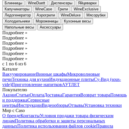
Блинницы
WineDuett
Диспенсеры
Яйцеварки
Капучинаторы
WineCase
Грили
WineExclusive
Ледогенератор
Аэрогрили
WineDeluxe
Мясорубки
Холодильники
Мороженицы
Кухонные весы
Напольные весы
Аксессуары
Подробнее »
Подробнее »
Подробнее »
Подробнее »
Подробнее »
Подробнее »
с 1 по 6 из 6
Каталог
Вакуумирование
Винные шкафы
Микроволновые
печи
Техника для кухни
Индукционные плиты
Су-Вид (sous-
vide)
Приготовление напитков
АУТЛЕТ
Покупателю
Акции
Статьи
Оплата
Доставка
Гарантия
Возврат товара
Помощь
и поддержка
Сервисные
центры
Инструкции
Видеообзоры
Отзывы
Установка техники
Мир с Caso
О бренде
Контакты
Условия продажи товара физическим
лицам
Политика обработки и защиты персональных
данных
Политика использования файлов cookie
Правила