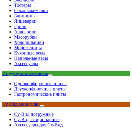
Тостеры
Соковыжималки
Блинницы
Яйцеварки
Грили
Аэрогрили
Мясорубки
Холодильники
Мороженицы
Кухонные весы
Напольные весы
Аксессуары
Индукционные плиты
Одноконфорочные плиты
Двухконфорочные плиты
Гастрономические плиты
Су-Вид (sous-vide)
Су-Вид погружные
Су-Вид стационарные
Аксессуары для Су-Вид