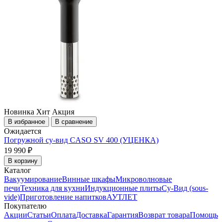
Новинка
Хит
Акция
В избранное
В сравнение
Ожидается
Погружной су-вид CASO SV 400 (УЦЕНКА)
19 990 ₽
В корзину
Каталог
Вакуумирование
Винные шкафы
Микроволновые
печи
Техника для кухни
Индукционные плиты
Су-Вид (sous-
vide)
Приготовление напитков
АУТЛЕТ
Покупателю
Акции
Статьи
Оплата
Доставка
Гарантия
Возврат товара
Помощь