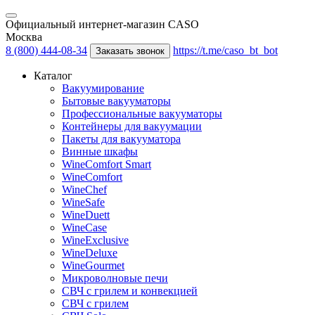
Официальный интернет-магазин CASO
Москва
8 (800) 444-08-34
https://t.me/caso_bt_bot
Заказать звонок
Каталог
Вакуумирование
Бытовые вакууматоры
Профессиональные вакууматоры
Контейнеры для вакуумации
Пакеты для вакууматора
Винные шкафы
WineComfort Smart
WineComfort
WineChef
WineSafe
WineDuett
WineCase
WineExclusive
WineDeluxe
WineGourmet
Микроволновые печи
СВЧ с грилем и конвекцией
СВЧ с грилем