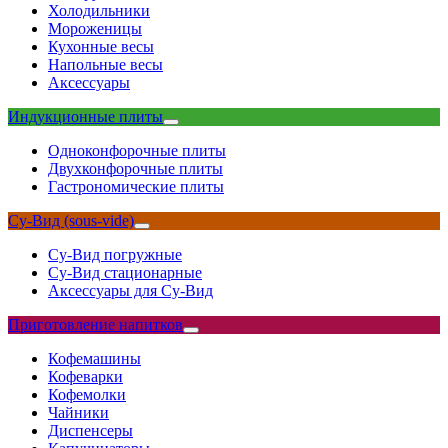
Холодильники
Мороженицы
Кухонные весы
Напольные весы
Аксессуары
Индукционные плиты
Одноконфорочные плиты
Двухконфорочные плиты
Гастрономические плиты
Су-Вид (sous-vide)
Су-Вид погружные
Су-Вид стационарные
Аксессуары для Су-Вид
Приготовление напитков
Кофемашины
Кофеварки
Кофемолки
Чайники
Диспенсеры