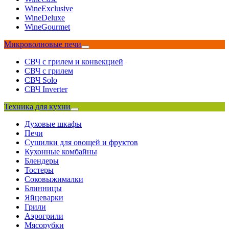
WineExclusive
WineDeluxe
WineGourmet
Микроволновые печи
СВЧ с грилем и конвекцией
СВЧ с грилем
СВЧ Solo
СВЧ Inverter
Техника для кухни
Духовые шкафы
Печи
Сушилки для овощей и фруктов
Кухонные комбайны
Блендеры
Тостеры
Соковыжималки
Блинницы
Яйцеварки
Грили
Аэрогрили
Мясорубки