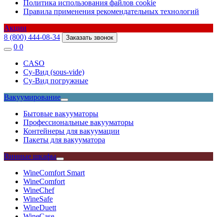
Политика использования файлов cookie
Правила применения рекомендательных технологий
Акции
8 (800) 444-08-34
Заказать звонок
0
0
CASO
Су-Вид (sous-vide)
Су-Вид погружные
Вакуумирование
Бытовые вакууматоры
Профессиональные вакууматоры
Контейнеры для вакуумации
Пакеты для вакууматора
Винные шкафы
WineComfort Smart
WineComfort
WineChef
WineSafe
WineDuett
WineCase