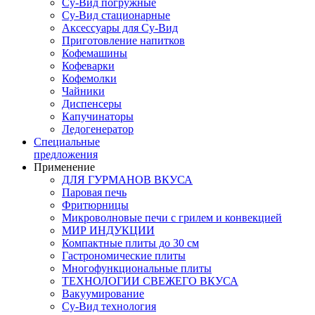
Су-Вид погружные
Су-Вид стационарные
Аксессуары для Су-Вид
Приготовление напитков
Кофемашины
Кофеварки
Кофемолки
Чайники
Диспенсеры
Капучинаторы
Ледогенератор
Специальные
предложения
Применение
ДЛЯ ГУРМАНОВ ВКУСА
Паровая печь
Фритюрницы
Микроволновые печи с грилем и конвекцией
МИР ИНДУКЦИИ
Компактные плиты до 30 см
Гастрономические плиты
Многофункциональные плиты
ТЕХНОЛОГИИ СВЕЖЕГО ВКУСА
Вакуумирование
Су-Вид технология