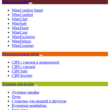
Винные шкафы
WineComfort Smart
WineComfort
WineChef
WineSafe
WineDuett
WineCase
WineExclusive
WineDeluxe
WineGourmet
Микроволновые печи
СВЧ с грилем и конвекцией
СВЧ с грилем
СВЧ Solo
СВЧ Inverter
Техника для кухни
Духовые шкафы
Печи
Сушилки для овощей и фруктов
Кухонные комбайны
Блендеры