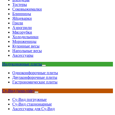
Тостеры
Соковыжималки
Блинницы
Яйцеварки
Грили
Аэрогрили
Мясорубки
Холодильники
Мороженицы
Кухонные весы
Напольные весы
Аксессуары
Индукционные плиты
Одноконфорочные плиты
Двухконфорочные плиты
Гастрономические плиты
Су-Вид (sous-vide)
Су-Вид погружные
Су-Вид стационарные
Аксессуары для Су-Вид