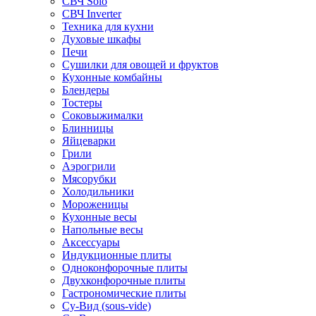
СВЧ Solo
СВЧ Inverter
Техника для кухни
Духовые шкафы
Печи
Сушилки для овощей и фруктов
Кухонные комбайны
Блендеры
Тостеры
Соковыжималки
Блинницы
Яйцеварки
Грили
Аэрогрили
Мясорубки
Холодильники
Мороженицы
Кухонные весы
Напольные весы
Аксессуары
Индукционные плиты
Одноконфорочные плиты
Двухконфорочные плиты
Гастрономические плиты
Су-Вид (sous-vide)