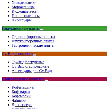
Холодильники
Мороженицы
Кухонные весы
Напольные весы
Аксессуары
Индукционные плиты
Одноконфорочные плиты
Двухконфорочные плиты
Гастрономические плиты
Су-Вид (sous-vide)
Су-Вид погружные
Су-Вид стационарные
Аксессуары для Су-Вид
Приготовление напитков
Кофемашины
Кофеварки
Кофемолки
Чайники
Диспенсеры