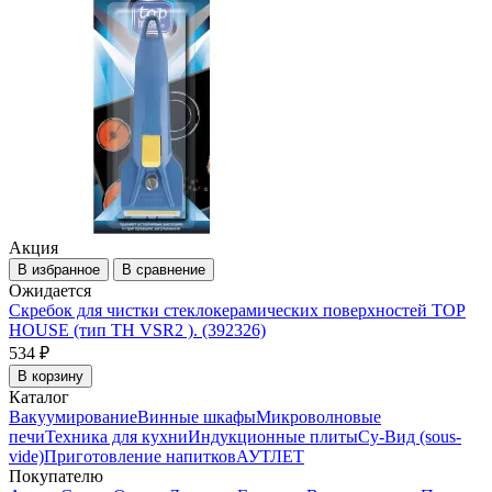
Акция
В избранное
В сравнение
Ожидается
Скребок для чистки стеклокерамических поверхностей TOP
HOUSE (тип TH VSR2 ). (392326)
534 ₽
В корзину
Каталог
Вакуумирование
Винные шкафы
Микроволновые
печи
Техника для кухни
Индукционные плиты
Су-Вид (sous-
vide)
Приготовление напитков
АУТЛЕТ
Покупателю