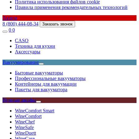
Политика использования файлов cookie
Правила применения рекомендательных технологий
Акции
8 (800) 444-08-34
Заказать звонок
0
0
CASO
Техника для кухни
Аксессуары
Вакуумирование
Бытовые вакууматоры
Профессиональные вакууматоры
Контейнеры для вакуумации
Пакеты для вакууматора
Винные шкафы
WineComfort Smart
WineComfort
WineChef
WineSafe
WineDuett
WineCase