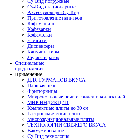
Су-Вид погружные
Су-Вид стационарные
Аксессуары для Су-Вид
Приготовление напитков
Кофемашины
Кофеварки
Кофемолки
Чайники
Диспенсеры
Капучинаторы
Ледогенератор
Специальные
предложения
Применение
ДЛЯ ГУРМАНОВ ВКУСА
Паровая печь
Фритюрницы
Микроволновые печи с грилем и конвекцией
МИР ИНДУКЦИИ
Компактные плиты до 30 см
Гастрономические плиты
Многофункциональные плиты
ТЕХНОЛОГИИ СВЕЖЕГО ВКУСА
Вакуумирование
Су-Вид технология