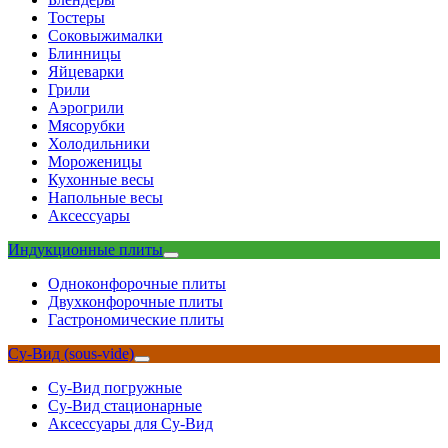
Тостеры
Соковыжималки
Блинницы
Яйцеварки
Грили
Аэрогрили
Мясорубки
Холодильники
Мороженицы
Кухонные весы
Напольные весы
Аксессуары
Индукционные плиты
Одноконфорочные плиты
Двухконфорочные плиты
Гастрономические плиты
Су-Вид (sous-vide)
Су-Вид погружные
Су-Вид стационарные
Аксессуары для Су-Вид