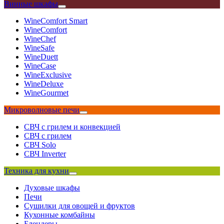
Винные шкафы
WineComfort Smart
WineComfort
WineChef
WineSafe
WineDuett
WineCase
WineExclusive
WineDeluxe
WineGourmet
Микроволновые печи
СВЧ с грилем и конвекцией
СВЧ с грилем
СВЧ Solo
СВЧ Inverter
Техника для кухни
Духовые шкафы
Печи
Сушилки для овощей и фруктов
Кухонные комбайны
Блендеры