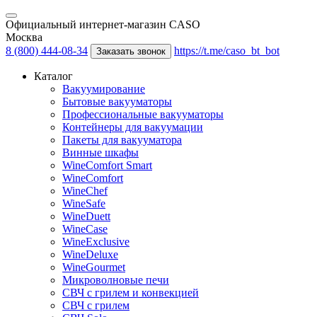
Официальный интернет-магазин CASO
Москва
8 (800) 444-08-34
https://t.me/caso_bt_bot
Заказать звонок
Каталог
Вакуумирование
Бытовые вакууматоры
Профессиональные вакууматоры
Контейнеры для вакуумации
Пакеты для вакууматора
Винные шкафы
WineComfort Smart
WineComfort
WineChef
WineSafe
WineDuett
WineCase
WineExclusive
WineDeluxe
WineGourmet
Микроволновые печи
СВЧ с грилем и конвекцией
СВЧ с грилем