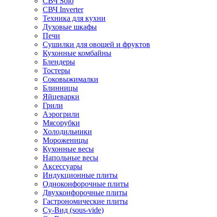
СВЧ Solo
СВЧ Inverter
Техника для кухни
Духовые шкафы
Печи
Сушилки для овощей и фруктов
Кухонные комбайны
Блендеры
Тостеры
Соковыжималки
Блинницы
Яйцеварки
Грили
Аэрогрили
Мясорубки
Холодильники
Мороженицы
Кухонные весы
Напольные весы
Аксессуары
Индукционные плиты
Одноконфорочные плиты
Двухконфорочные плиты
Гастрономические плиты
Су-Вид (sous-vide)