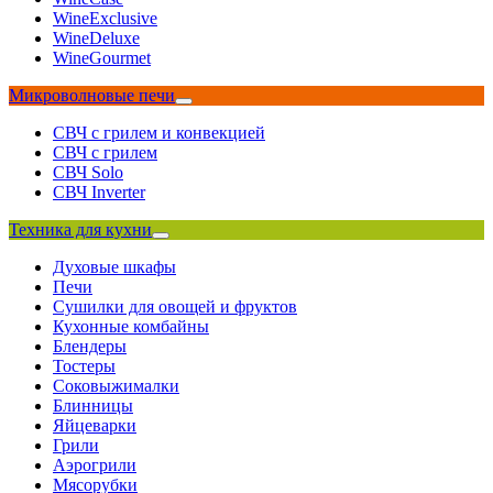
WineExclusive
WineDeluxe
WineGourmet
Микроволновые печи
СВЧ с грилем и конвекцией
СВЧ с грилем
СВЧ Solo
СВЧ Inverter
Техника для кухни
Духовые шкафы
Печи
Сушилки для овощей и фруктов
Кухонные комбайны
Блендеры
Тостеры
Соковыжималки
Блинницы
Яйцеварки
Грили
Аэрогрили
Мясорубки