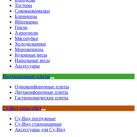
Тостеры
Соковыжималки
Блинницы
Яйцеварки
Грили
Аэрогрили
Мясорубки
Холодильники
Мороженицы
Кухонные весы
Напольные весы
Аксессуары
Индукционные плиты
Одноконфорочные плиты
Двухконфорочные плиты
Гастрономические плиты
Су-Вид (sous-vide)
Су-Вид погружные
Су-Вид стационарные
Аксессуары для Су-Вид