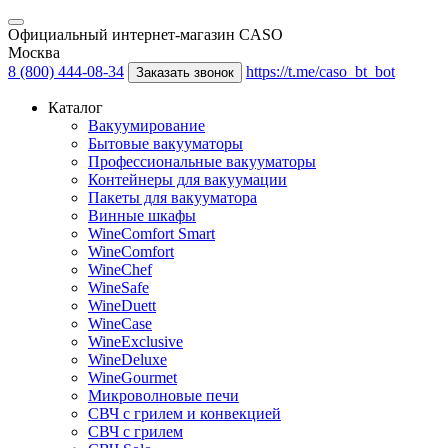
Официальный интернет-магазин CASO
Москва
8 (800) 444-08-34
https://t.me/caso_bt_bot
Заказать звонок
Каталог
Вакуумирование
Бытовые вакууматоры
Профессиональные вакууматоры
Контейнеры для вакуумации
Пакеты для вакууматора
Винные шкафы
WineComfort Smart
WineComfort
WineChef
WineSafe
WineDuett
WineCase
WineExclusive
WineDeluxe
WineGourmet
Микроволновые печи
СВЧ с грилем и конвекцией
СВЧ с грилем