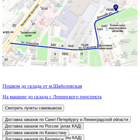
Пешком до склада от м.Шаболовская
На машине до склада с Ленинского проспекта
Смотреть пункты самовывоза
Доставка заказов по Санкт-Петербургу и Ленинградской области
• Курьером по адресу (в пределах КАД)
Доставка заказов по России
• Курьером по адресу
Доставка заказов по Казахстану
Режим доставки:
• Курьером по адресу (за пределы КАД)
• Курьером по адресу
Доставка заказов по Беларуси