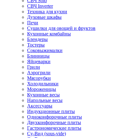
СВЧ Solo
СВЧ Inverter
Техника для кухни
Духовые шкафы
Печи
Сушилки для овощей и фруктов
Кухонные комбайны
Блендеры
Тостеры
Соковыжималки
Блинницы
Яйцеварки
Грили
Аэрогрили
Мясорубки
Холодильники
Мороженицы
Кухонные весы
Напольные весы
Аксессуары
Индукционные плиты
Одноконфорочные плиты
Двухконфорочные плиты
Гастрономические плиты
Су-Вид (sous-vide)