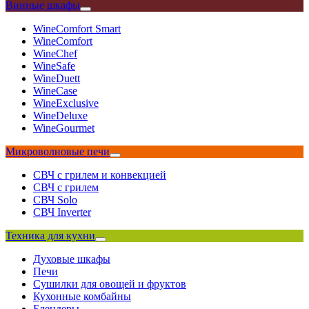
Винные шкафы
WineComfort Smart
WineComfort
WineChef
WineSafe
WineDuett
WineCase
WineExclusive
WineDeluxe
WineGourmet
Микроволновые печи
СВЧ с грилем и конвекцией
СВЧ с грилем
СВЧ Solo
СВЧ Inverter
Техника для кухни
Духовые шкафы
Печи
Сушилки для овощей и фруктов
Кухонные комбайны
Блендеры