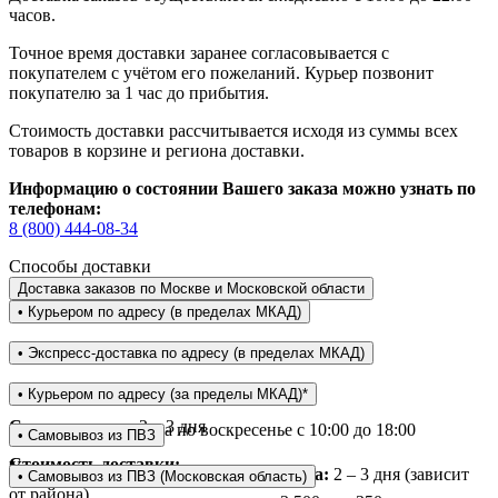
часов.
Точное время доставки заранее согласовывается с
покупателем с учётом его пожеланий. Курьер позвонит
покупателю за 1 час до прибытия.
Стоимость доставки рассчитывается исходя из суммы всех
товаров в корзине и региона доставки.
Информацию о состоянии Вашего заказа можно узнать по
телефонам:
8 (800) 444-08-34
Способы доставки
Доставка заказов по Москве и Московской области
• Курьером по адресу (в пределах МКАД)
Режим доставки:
• Экспресс-доставка по адресу (в пределах МКАД)
ежедневно с 10:00 до 22:00
Режим доставки:
• Курьером по адресу (за пределы МКАД)*
Срок доставки:
2 – 3 дня
с понедельника по воскресенье с 10:00 до 18:00
Режим доставки:
• Самовывоз из ПВЗ
Стоимость доставки:
Условия доставки:
ежедневно с 10:00 до 18:00
Срок доставки до пунктов самовывоза:
2 – 3 дня (зависит
• Самовывоз из ПВЗ (Московская область)
от района)