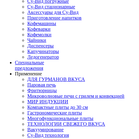
Су-Вид погружные
Су-Вид стационарные
Аксессуары для Су-Вид
Приготовление напитков
Кофемашины
Кофеварки
Кофемолки
Чайники
Диспенсеры
Капучинаторы
Ледогенератор
Специальные
предложения
Применение
ДЛЯ ГУРМАНОВ ВКУСА
Паровая печь
Фритюрницы
Микроволновые печи с грилем и конвекцией
МИР ИНДУКЦИИ
Компактные плиты до 30 см
Гастрономические плиты
Многофункциональные плиты
ТЕХНОЛОГИИ СВЕЖЕГО ВКУСА
Вакуумирование
Су-Вид технология