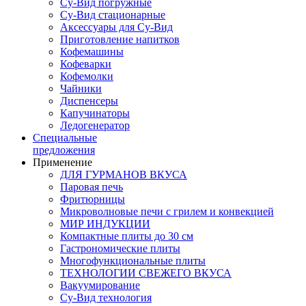
Су-Вид погружные
Су-Вид стационарные
Аксессуары для Су-Вид
Приготовление напитков
Кофемашины
Кофеварки
Кофемолки
Чайники
Диспенсеры
Капучинаторы
Ледогенератор
Специальные
предложения
Применение
ДЛЯ ГУРМАНОВ ВКУСА
Паровая печь
Фритюрницы
Микроволновые печи с грилем и конвекцией
МИР ИНДУКЦИИ
Компактные плиты до 30 см
Гастрономические плиты
Многофункциональные плиты
ТЕХНОЛОГИИ СВЕЖЕГО ВКУСА
Вакуумирование
Су-Вид технология