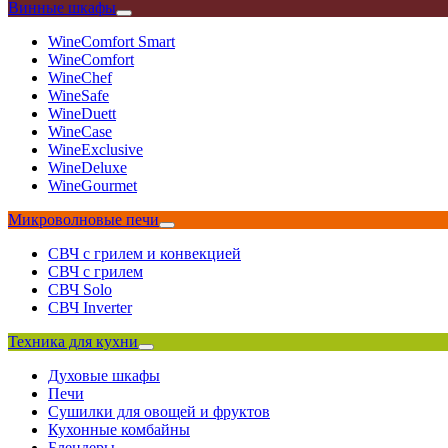
Винные шкафы
WineComfort Smart
WineComfort
WineChef
WineSafe
WineDuett
WineCase
WineExclusive
WineDeluxe
WineGourmet
Микроволновые печи
СВЧ с грилем и конвекцией
СВЧ с грилем
СВЧ Solo
СВЧ Inverter
Техника для кухни
Духовые шкафы
Печи
Сушилки для овощей и фруктов
Кухонные комбайны
Блендеры