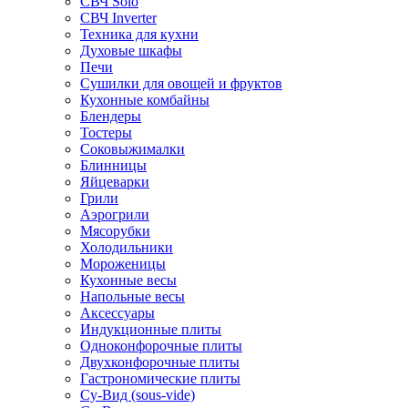
СВЧ Solo
СВЧ Inverter
Техника для кухни
Духовые шкафы
Печи
Сушилки для овощей и фруктов
Кухонные комбайны
Блендеры
Тостеры
Соковыжималки
Блинницы
Яйцеварки
Грили
Аэрогрили
Мясорубки
Холодильники
Мороженицы
Кухонные весы
Напольные весы
Аксессуары
Индукционные плиты
Одноконфорочные плиты
Двухконфорочные плиты
Гастрономические плиты
Су-Вид (sous-vide)