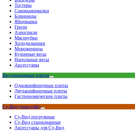
Тостеры
Соковыжималки
Блинницы
Яйцеварки
Грили
Аэрогрили
Мясорубки
Холодильники
Мороженицы
Кухонные весы
Напольные весы
Аксессуары
Индукционные плиты
Одноконфорочные плиты
Двухконфорочные плиты
Гастрономические плиты
Су-Вид (sous-vide)
Су-Вид погружные
Су-Вид стационарные
Аксессуары для Су-Вид