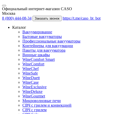
Официальный интернет-магазин CASO
Москва
8 (800) 444-08-34
https://t.me/caso_bt_bot
Заказать звонок
Каталог
Вакуумирование
Бытовые вакууматоры
Профессиональные вакууматоры
Контейнеры для вакуумации
Пакеты для вакууматора
Винные шкафы
WineComfort Smart
WineComfort
WineChef
WineSafe
WineDuett
WineCase
WineExclusive
WineDeluxe
WineGourmet
Микроволновые печи
СВЧ с грилем и конвекцией
СВЧ с грилем