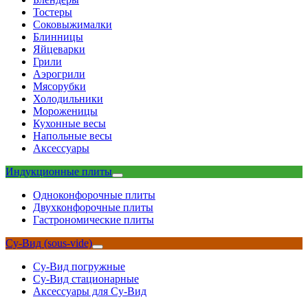
Тостеры
Соковыжималки
Блинницы
Яйцеварки
Грили
Аэрогрили
Мясорубки
Холодильники
Мороженицы
Кухонные весы
Напольные весы
Аксессуары
Индукционные плиты
Одноконфорочные плиты
Двухконфорочные плиты
Гастрономические плиты
Су-Вид (sous-vide)
Су-Вид погружные
Су-Вид стационарные
Аксессуары для Су-Вид