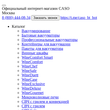
Официальный интернет-магазин CASO
Москва
8 (800) 444-08-34
https://t.me/caso_bt_bot
Заказать звонок
Каталог
Вакуумирование
Бытовые вакууматоры
Профессиональные вакууматоры
Контейнеры для вакуумации
Пакеты для вакууматора
Винные шкафы
WineComfort Smart
WineComfort
WineChef
WineSafe
WineDuett
WineCase
WineExclusive
WineDeluxe
WineGourmet
Микроволновые печи
СВЧ с грилем и конвекцией
СВЧ с грилем