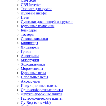
СВЧ Solo
СВЧ Inverter
Техника для кухни
Духовые шкафы
Печи
Сушилки для овощей и фруктов
Кухонные комбайны
Блендеры
Тостеры
Соковыжималки
Блинницы
Яйцеварки
Грили
Аэрогрили
Мясорубки
Холодильники
Мороженицы
Кухонные весы
Напольные весы
Аксессуары
Индукционные плиты
Одноконфорочные плиты
Двухконфорочные плиты
Гастрономические плиты
Су-Вид (sous-vide)