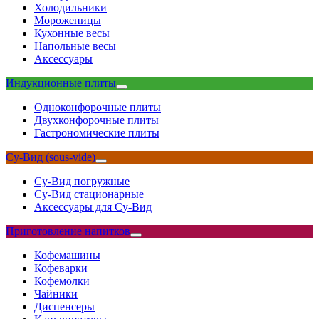
Холодильники
Мороженицы
Кухонные весы
Напольные весы
Аксессуары
Индукционные плиты
Одноконфорочные плиты
Двухконфорочные плиты
Гастрономические плиты
Су-Вид (sous-vide)
Су-Вид погружные
Су-Вид стационарные
Аксессуары для Су-Вид
Приготовление напитков
Кофемашины
Кофеварки
Кофемолки
Чайники
Диспенсеры