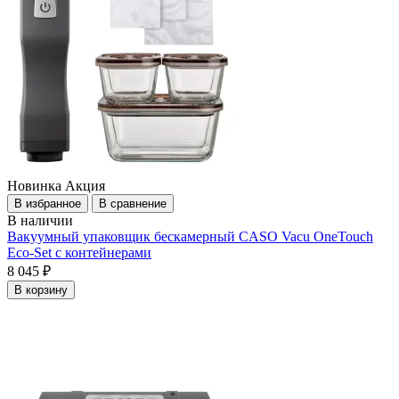
Новинка
Акция
В избранное
В сравнение
В наличии
Вакуумный упаковщик бескамерный CASO Vacu OneTouch
Eco-Set с контейнерами
8 045 ₽
В корзину