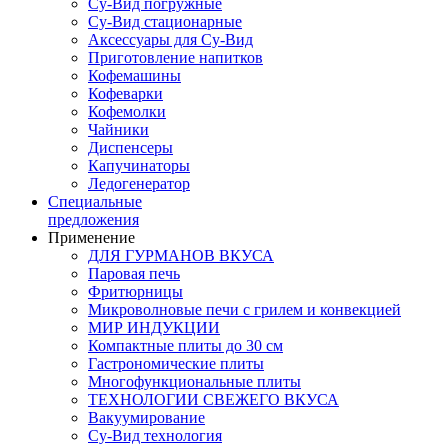
Су-Вид погружные
Су-Вид стационарные
Аксессуары для Су-Вид
Приготовление напитков
Кофемашины
Кофеварки
Кофемолки
Чайники
Диспенсеры
Капучинаторы
Ледогенератор
Специальные
предложения
Применение
ДЛЯ ГУРМАНОВ ВКУСА
Паровая печь
Фритюрницы
Микроволновые печи с грилем и конвекцией
МИР ИНДУКЦИИ
Компактные плиты до 30 см
Гастрономические плиты
Многофункциональные плиты
ТЕХНОЛОГИИ СВЕЖЕГО ВКУСА
Вакуумирование
Су-Вид технология