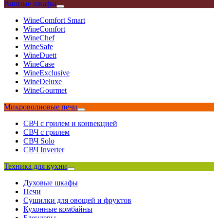
Винные шкафы
WineComfort Smart
WineComfort
WineChef
WineSafe
WineDuett
WineCase
WineExclusive
WineDeluxe
WineGourmet
Микроволновые печи
СВЧ с грилем и конвекцией
СВЧ с грилем
СВЧ Solo
СВЧ Inverter
Техника для кухни
Духовые шкафы
Печи
Сушилки для овощей и фруктов
Кухонные комбайны
Блендеры