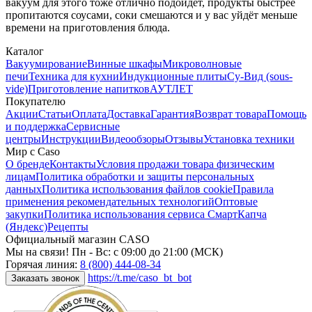
вакуум для этого тоже отлично подойдёт, продукты быстрее
пропитаются соусами, соки смешаются и у вас уйдёт меньше
времени на приготовления блюда.
Каталог
Вакуумирование
Винные шкафы
Микроволновые
печи
Техника для кухни
Индукционные плиты
Су-Вид (sous-
vide)
Приготовление напитков
АУТЛЕТ
Покупателю
Акции
Статьи
Оплата
Доставка
Гарантия
Возврат товара
Помощь
и поддержка
Сервисные
центры
Инструкции
Видеообзоры
Отзывы
Установка техники
Мир с Caso
О бренде
Контакты
Условия продажи товара физическим
лицам
Политика обработки и защиты персональных
данных
Политика использования файлов cookie
Правила
применения рекомендательных технологий
Оптовые
закупки
Политика использования сервиса СмартКапча
(Яндекс)
Рецепты
Официальный магазин CASO
Мы на связи! Пн - Вс: с 09:00 до 21:00 (МСК)
Горячая линия:
8 (800) 444-08-34
https://t.me/caso_bt_bot
Заказать звонок