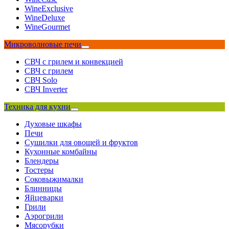
WineExclusive
WineDeluxe
WineGourmet
Микроволновые печи
СВЧ с грилем и конвекцией
СВЧ с грилем
СВЧ Solo
СВЧ Inverter
Техника для кухни
Духовые шкафы
Печи
Сушилки для овощей и фруктов
Кухонные комбайны
Блендеры
Тостеры
Соковыжималки
Блинницы
Яйцеварки
Грили
Аэрогрили
Мясорубки