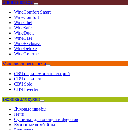
Винные шкафы
WineComfort Smart
WineComfort
WineChef
WineSafe
WineDuett
WineCase
WineExclusive
WineDeluxe
WineGourmet
Микроволновые печи
СВЧ с грилем и конвекцией
СВЧ с грилем
СВЧ Solo
СВЧ Inverter
Техника для кухни
Духовые шкафы
Печи
Сушилки для овощей и фруктов
Кухонные комбайны
Блендеры