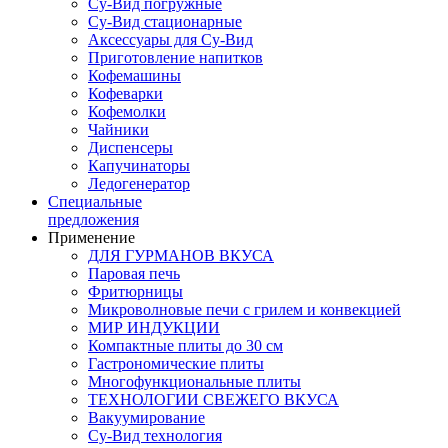
Су-Вид погружные
Су-Вид стационарные
Аксессуары для Су-Вид
Приготовление напитков
Кофемашины
Кофеварки
Кофемолки
Чайники
Диспенсеры
Капучинаторы
Ледогенератор
Специальные
предложения
Применение
ДЛЯ ГУРМАНОВ ВКУСА
Паровая печь
Фритюрницы
Микроволновые печи с грилем и конвекцией
МИР ИНДУКЦИИ
Компактные плиты до 30 см
Гастрономические плиты
Многофункциональные плиты
ТЕХНОЛОГИИ СВЕЖЕГО ВКУСА
Вакуумирование
Су-Вид технология