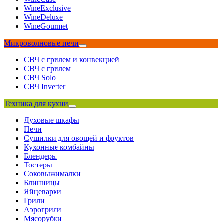
WineExclusive
WineDeluxe
WineGourmet
Микроволновые печи
СВЧ с грилем и конвекцией
СВЧ с грилем
СВЧ Solo
СВЧ Inverter
Техника для кухни
Духовые шкафы
Печи
Сушилки для овощей и фруктов
Кухонные комбайны
Блендеры
Тостеры
Соковыжималки
Блинницы
Яйцеварки
Грили
Аэрогрили
Мясорубки