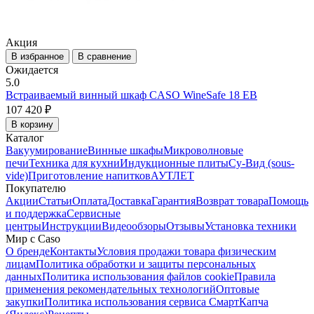
Акция
В избранное
В сравнение
Ожидается
5.0
Встраиваемый винный шкаф CASO WineSafe 18 EB
107 420 ₽
В корзину
Каталог
Вакуумирование
Винные шкафы
Микроволновые
печи
Техника для кухни
Индукционные плиты
Су-Вид (sous-
vide)
Приготовление напитков
АУТЛЕТ
Покупателю
Акции
Статьи
Оплата
Доставка
Гарантия
Возврат товара
Помощь
и поддержка
Сервисные
центры
Инструкции
Видеообзоры
Отзывы
Установка техники
Мир с Caso
О бренде
Контакты
Условия продажи товара физическим
лицам
Политика обработки и защиты персональных
данных
Политика использования файлов cookie
Правила
применения рекомендательных технологий
Оптовые
закупки
Политика использования сервиса СмартКапча