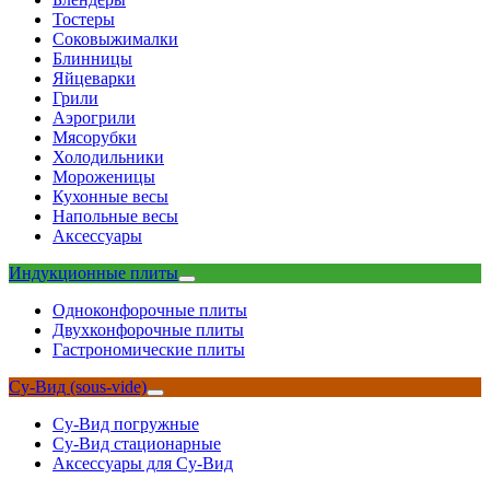
Тостеры
Соковыжималки
Блинницы
Яйцеварки
Грили
Аэрогрили
Мясорубки
Холодильники
Мороженицы
Кухонные весы
Напольные весы
Аксессуары
Индукционные плиты
Одноконфорочные плиты
Двухконфорочные плиты
Гастрономические плиты
Су-Вид (sous-vide)
Су-Вид погружные
Су-Вид стационарные
Аксессуары для Су-Вид