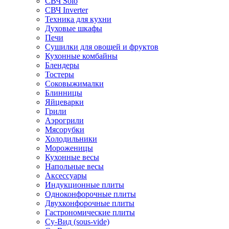
СВЧ Solo
СВЧ Inverter
Техника для кухни
Духовые шкафы
Печи
Сушилки для овощей и фруктов
Кухонные комбайны
Блендеры
Тостеры
Соковыжималки
Блинницы
Яйцеварки
Грили
Аэрогрили
Мясорубки
Холодильники
Мороженицы
Кухонные весы
Напольные весы
Аксессуары
Индукционные плиты
Одноконфорочные плиты
Двухконфорочные плиты
Гастрономические плиты
Су-Вид (sous-vide)