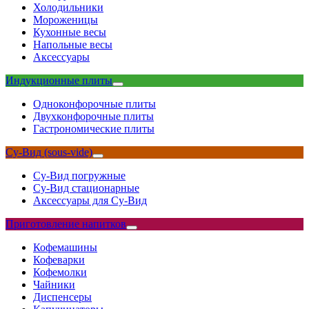
Холодильники
Мороженицы
Кухонные весы
Напольные весы
Аксессуары
Индукционные плиты
Одноконфорочные плиты
Двухконфорочные плиты
Гастрономические плиты
Су-Вид (sous-vide)
Су-Вид погружные
Су-Вид стационарные
Аксессуары для Су-Вид
Приготовление напитков
Кофемашины
Кофеварки
Кофемолки
Чайники
Диспенсеры