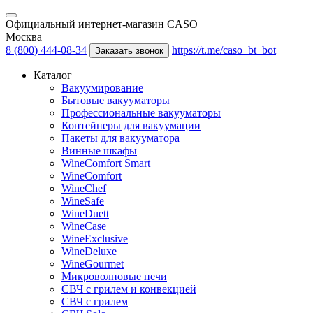
Официальный интернет-магазин CASO
Москва
8 (800) 444-08-34
https://t.me/caso_bt_bot
Заказать звонок
Каталог
Вакуумирование
Бытовые вакууматоры
Профессиональные вакууматоры
Контейнеры для вакуумации
Пакеты для вакууматора
Винные шкафы
WineComfort Smart
WineComfort
WineChef
WineSafe
WineDuett
WineCase
WineExclusive
WineDeluxe
WineGourmet
Микроволновые печи
СВЧ с грилем и конвекцией
СВЧ с грилем