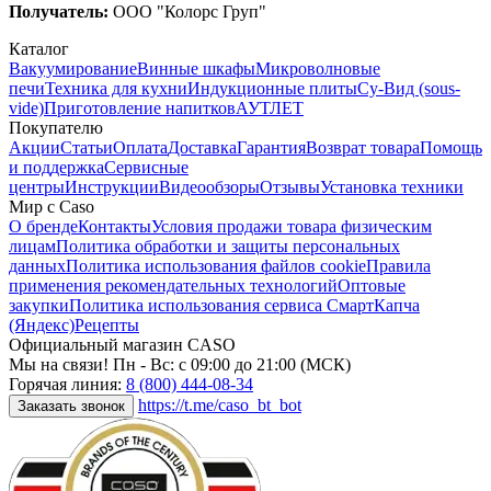
Получатель:
ООО "Колорс Груп"
Каталог
Вакуумирование
Винные шкафы
Микроволновые
печи
Техника для кухни
Индукционные плиты
Су-Вид (sous-
vide)
Приготовление напитков
АУТЛЕТ
Покупателю
Акции
Статьи
Оплата
Доставка
Гарантия
Возврат товара
Помощь
и поддержка
Сервисные
центры
Инструкции
Видеообзоры
Отзывы
Установка техники
Мир с Caso
О бренде
Контакты
Условия продажи товара физическим
лицам
Политика обработки и защиты персональных
данных
Политика использования файлов cookie
Правила
применения рекомендательных технологий
Оптовые
закупки
Политика использования сервиса СмартКапча
(Яндекс)
Рецепты
Официальный магазин CASO
Мы на связи! Пн - Вс: с 09:00 до 21:00 (МСК)
Горячая линия:
8 (800) 444-08-34
https://t.me/caso_bt_bot
Заказать звонок