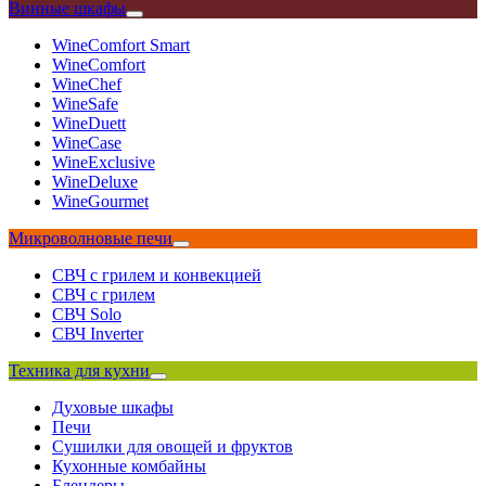
Винные шкафы
WineComfort Smart
WineComfort
WineChef
WineSafe
WineDuett
WineCase
WineExclusive
WineDeluxe
WineGourmet
Микроволновые печи
СВЧ с грилем и конвекцией
СВЧ с грилем
СВЧ Solo
СВЧ Inverter
Техника для кухни
Духовые шкафы
Печи
Сушилки для овощей и фруктов
Кухонные комбайны
Блендеры