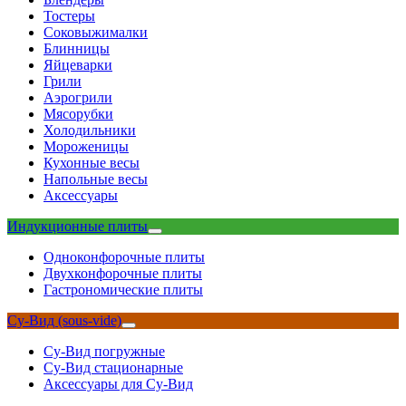
Тостеры
Соковыжималки
Блинницы
Яйцеварки
Грили
Аэрогрили
Мясорубки
Холодильники
Мороженицы
Кухонные весы
Напольные весы
Аксессуары
Индукционные плиты
Одноконфорочные плиты
Двухконфорочные плиты
Гастрономические плиты
Су-Вид (sous-vide)
Су-Вид погружные
Су-Вид стационарные
Аксессуары для Су-Вид