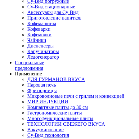
Су-Вид погружные
Су-Вид стационарные
Аксессуары для Су-Вид
Приготовление напитков
Кофемашины
Кофеварки
Кофемолки
Чайники
Диспенсеры
Капучинаторы
Ледогенератор
Специальные
предложения
Применение
ДЛЯ ГУРМАНОВ ВКУСА
Паровая печь
Фритюрницы
Микроволновые печи с грилем и конвекцией
МИР ИНДУКЦИИ
Компактные плиты до 30 см
Гастрономические плиты
Многофункциональные плиты
ТЕХНОЛОГИИ СВЕЖЕГО ВКУСА
Вакуумирование
Су-Вид технология