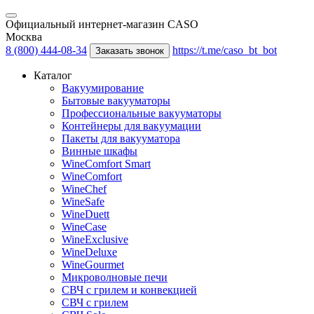
Официальный интернет-магазин CASO
Москва
8 (800) 444-08-34
https://t.me/caso_bt_bot
Заказать звонок
Каталог
Вакуумирование
Бытовые вакууматоры
Профессиональные вакууматоры
Контейнеры для вакуумации
Пакеты для вакууматора
Винные шкафы
WineComfort Smart
WineComfort
WineChef
WineSafe
WineDuett
WineCase
WineExclusive
WineDeluxe
WineGourmet
Микроволновые печи
СВЧ с грилем и конвекцией
СВЧ с грилем