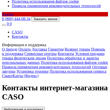
Политика использования файлов cookie
Правила применения рекомендательных технологий
Акции
8 (800) 444-08-34
Заказать звонок
0
0
CASO
Контакты
Информация и поддержка
О бренде
Оплата
Доставка
Гарантия
Возврат товара
Помощь
и поддержка
Сервисные центры
Контакты
Условия продажи
товара физическим лицам
Политика обработки и защиты
персональных данных
Политика использования файлов cookie
Правила применения рекомендательных технологий
Оптовые
закупки
Установка техники
Политика использования сервиса
СмартКапча (Яндекс)
Контакты интернет-магазина
CASO
Информация и поддержка