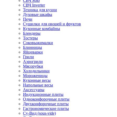
СВЧ Solo
СВЧ Inverter
Техника для кухни
Духовые шкафы
Печи
Сушилки для овощей и фруктов
Кухонные комбайны
Блендеры
Тостеры
Соковыжималки
Блинницы
Яйцеварки
Грили
Аэрогрили
Мясорубки
Холодильники
Мороженицы
Кухонные весы
Напольные весы
Аксессуары
Индукционные плиты
Одноконфорочные плиты
Двухконфорочные плиты
Гастрономические плиты
Су-Вид (sous-vide)