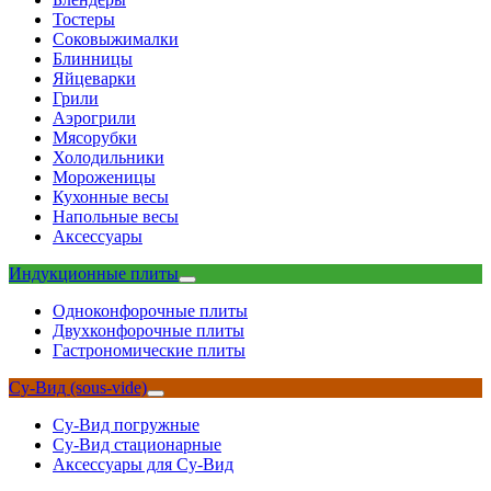
Тостеры
Соковыжималки
Блинницы
Яйцеварки
Грили
Аэрогрили
Мясорубки
Холодильники
Мороженицы
Кухонные весы
Напольные весы
Аксессуары
Индукционные плиты
Одноконфорочные плиты
Двухконфорочные плиты
Гастрономические плиты
Су-Вид (sous-vide)
Су-Вид погружные
Су-Вид стационарные
Аксессуары для Су-Вид