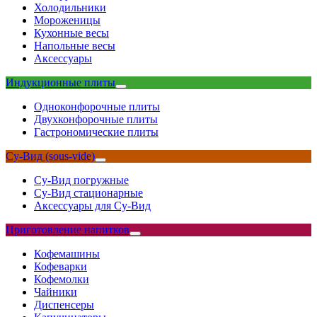
Холодильники
Мороженицы
Кухонные весы
Напольные весы
Аксессуары
Индукционные плиты
Одноконфорочные плиты
Двухконфорочные плиты
Гастрономические плиты
Су-Вид (sous-vide)
Су-Вид погружные
Су-Вид стационарные
Аксессуары для Су-Вид
Приготовление напитков
Кофемашины
Кофеварки
Кофемолки
Чайники
Диспенсеры