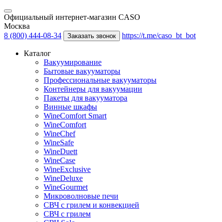
Официальный интернет-магазин CASO
Москва
8 (800) 444-08-34
https://t.me/caso_bt_bot
Заказать звонок
Каталог
Вакуумирование
Бытовые вакууматоры
Профессиональные вакууматоры
Контейнеры для вакуумации
Пакеты для вакууматора
Винные шкафы
WineComfort Smart
WineComfort
WineChef
WineSafe
WineDuett
WineCase
WineExclusive
WineDeluxe
WineGourmet
Микроволновые печи
СВЧ с грилем и конвекцией
СВЧ с грилем