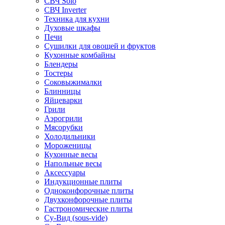
СВЧ Solo
СВЧ Inverter
Техника для кухни
Духовые шкафы
Печи
Сушилки для овощей и фруктов
Кухонные комбайны
Блендеры
Тостеры
Соковыжималки
Блинницы
Яйцеварки
Грили
Аэрогрили
Мясорубки
Холодильники
Мороженицы
Кухонные весы
Напольные весы
Аксессуары
Индукционные плиты
Одноконфорочные плиты
Двухконфорочные плиты
Гастрономические плиты
Су-Вид (sous-vide)