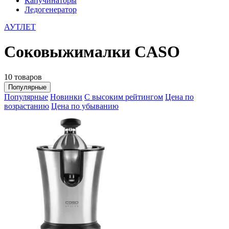
Капучинаторы
Ледогенератор
АУТЛЕТ
Соковыжималки CASO
10 товаров
Популярные
Популярные
Новинки
С высоким рейтингом
Цена по
возрастанию
Цена по убыванию