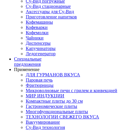
Су-Вид погружные
Су-Вид стационарные
Аксессуары для Су-Вид
Приготовление напитков
Кофемашины
Кофеварки
Кофемолки
Чайники
Диспенсеры
Капучинаторы
Ледогенератор
Специальные
предложения
Применение
ДЛЯ ГУРМАНОВ ВКУСА
Паровая печь
Фритюрницы
Микроволновые печи с грилем и конвекцией
МИР ИНДУКЦИИ
Компактные плиты до 30 см
Гастрономические плиты
Многофункциональные плиты
ТЕХНОЛОГИИ СВЕЖЕГО ВКУСА
Вакуумирование
Су-Вид технология