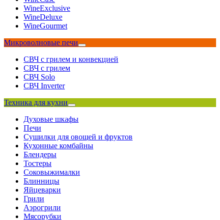
WineExclusive
WineDeluxe
WineGourmet
Микроволновые печи
СВЧ с грилем и конвекцией
СВЧ с грилем
СВЧ Solo
СВЧ Inverter
Техника для кухни
Духовые шкафы
Печи
Сушилки для овощей и фруктов
Кухонные комбайны
Блендеры
Тостеры
Соковыжималки
Блинницы
Яйцеварки
Грили
Аэрогрили
Мясорубки