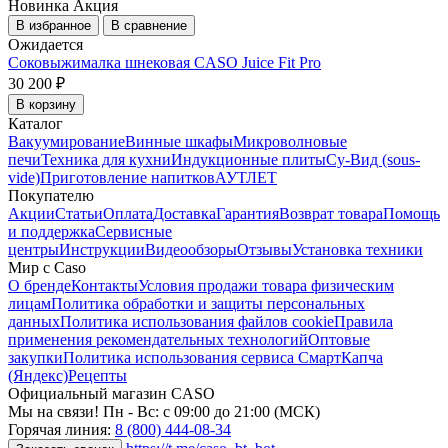
Новинка
Акция
В избранное
В сравнение
Ожидается
Соковыжималка шнековая CASO Juice Fit Pro
30 200 ₽
В корзину
Каталог
Вакуумирование
Винные шкафы
Микроволновые
печи
Техника для кухни
Индукционные плиты
Су-Вид (sous-
vide)
Приготовление напитков
АУТЛЕТ
Покупателю
Акции
Статьи
Оплата
Доставка
Гарантия
Возврат товара
Помощь
и поддержка
Сервисные
центры
Инструкции
Видеообзоры
Отзывы
Установка техники
Мир с Caso
О бренде
Контакты
Условия продажи товара физическим
лицам
Политика обработки и защиты персональных
данных
Политика использования файлов cookie
Правила
применения рекомендательных технологий
Оптовые
закупки
Политика использования сервиса СмартКапча
(Яндекс)
Рецепты
Официальный магазин CASO
Мы на связи! Пн - Вс: с 09:00 до 21:00 (МСК)
Горячая линия:
8 (800) 444-08-34