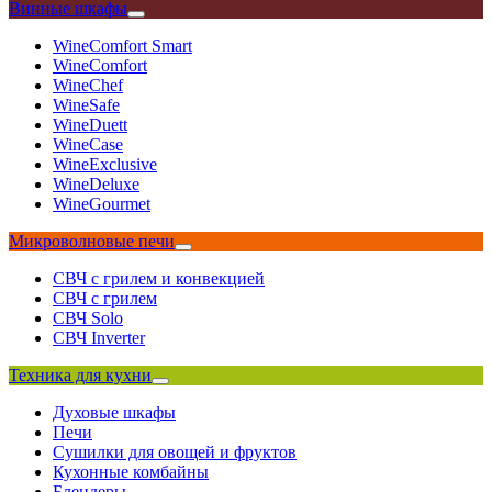
Винные шкафы
WineComfort Smart
WineComfort
WineChef
WineSafe
WineDuett
WineCase
WineExclusive
WineDeluxe
WineGourmet
Микроволновые печи
СВЧ с грилем и конвекцией
СВЧ с грилем
СВЧ Solo
СВЧ Inverter
Техника для кухни
Духовые шкафы
Печи
Сушилки для овощей и фруктов
Кухонные комбайны
Блендеры