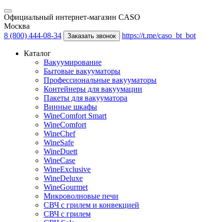
Официальный интернет-магазин CASO
Москва
8 (800) 444-08-34
https://t.me/caso_bt_bot
Заказать звонок
Каталог
Вакуумирование
Бытовые вакууматоры
Профессиональные вакууматоры
Контейнеры для вакуумации
Пакеты для вакууматора
Винные шкафы
WineComfort Smart
WineComfort
WineChef
WineSafe
WineDuett
WineCase
WineExclusive
WineDeluxe
WineGourmet
Микроволновые печи
СВЧ с грилем и конвекцией
СВЧ с грилем