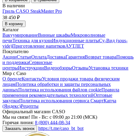
В наличии
Гриль CASO SteakMaster Pro
38 450 ₽
В корзину
Каталог
Вакуумирование
Винные шкафы
Микроволновые
печи
Техника для кухни
Индукционные плиты
Су-Вид (sous-
vide)
Приготовление напитков
АУТЛЕТ
Покупателю
Акции
Статьи
Оплата
Доставка
Гарантия
Возврат товара
Помощь
и поддержка
Сервисные
центры
Инструкции
Видеообзоры
Отзывы
Установка техники
Мир с Caso
О бренде
Контакты
Условия продажи товара физическим
лицам
Политика обработки и защиты персональных
данных
Политика использования файлов cookie
Правила
применения рекомендательных технологий
Оптовые
закупки
Политика использования сервиса СмартКапча
(Яндекс)
Рецепты
Официальный магазин CASO
Мы на связи! Пн - Вс: с 09:00 до 21:00 (МСК)
Горячая линия:
8 (800) 444-08-34
https://t.me/caso_bt_bot
Заказать звонок