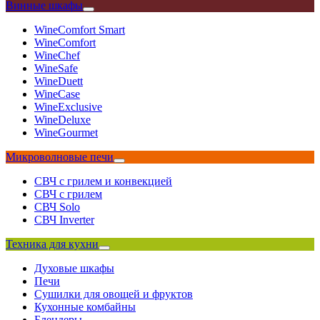
Винные шкафы
WineComfort Smart
WineComfort
WineChef
WineSafe
WineDuett
WineCase
WineExclusive
WineDeluxe
WineGourmet
Микроволновые печи
СВЧ с грилем и конвекцией
СВЧ с грилем
СВЧ Solo
СВЧ Inverter
Техника для кухни
Духовые шкафы
Печи
Сушилки для овощей и фруктов
Кухонные комбайны
Блендеры