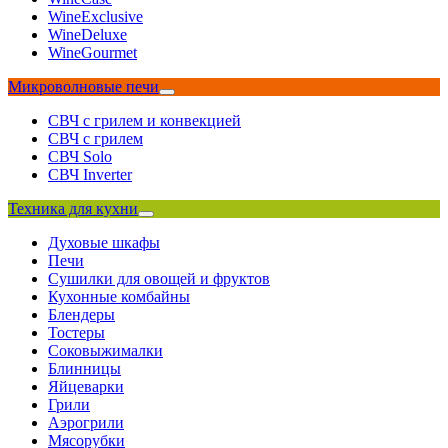
WineExclusive
WineDeluxe
WineGourmet
Микроволновые печи
СВЧ с грилем и конвекцией
СВЧ с грилем
СВЧ Solo
СВЧ Inverter
Техника для кухни
Духовые шкафы
Печи
Сушилки для овощей и фруктов
Кухонные комбайны
Блендеры
Тостеры
Соковыжималки
Блинницы
Яйцеварки
Грили
Аэрогрили
Мясорубки