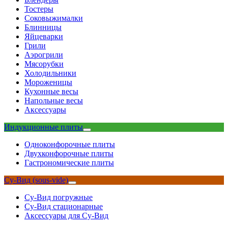
Тостеры
Соковыжималки
Блинницы
Яйцеварки
Грили
Аэрогрили
Мясорубки
Холодильники
Мороженицы
Кухонные весы
Напольные весы
Аксессуары
Индукционные плиты
Одноконфорочные плиты
Двухконфорочные плиты
Гастрономические плиты
Су-Вид (sous-vide)
Су-Вид погружные
Су-Вид стационарные
Аксессуары для Су-Вид