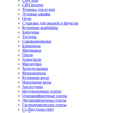
СВЧ Solo
СВЧ Inverter
Техника для кухни
Духовые шкафы
Печи
Сушилки для овощей и фруктов
Кухонные комбайны
Блендеры
Тостеры
Соковыжималки
Блинницы
Яйцеварки
Грили
Аэрогрили
Мясорубки
Холодильники
Мороженицы
Кухонные весы
Напольные весы
Аксессуары
Индукционные плиты
Одноконфорочные плиты
Двухконфорочные плиты
Гастрономические плиты
Су-Вид (sous-vide)