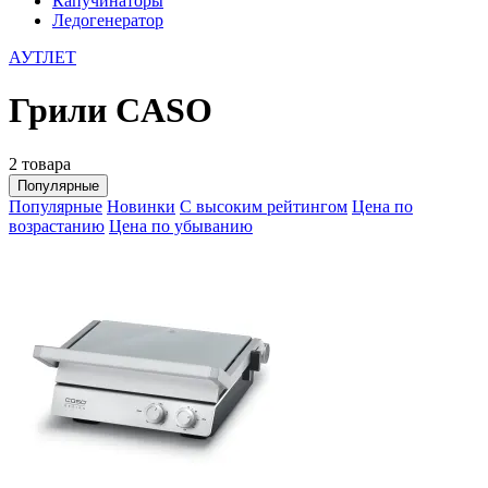
Капучинаторы
Ледогенератор
АУТЛЕТ
Грили CASO
2 товара
Популярные
Популярные
Новинки
С высоким рейтингом
Цена по
возрастанию
Цена по убыванию