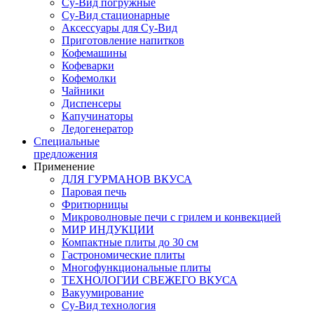
Су-Вид погружные
Су-Вид стационарные
Аксессуары для Су-Вид
Приготовление напитков
Кофемашины
Кофеварки
Кофемолки
Чайники
Диспенсеры
Капучинаторы
Ледогенератор
Специальные
предложения
Применение
ДЛЯ ГУРМАНОВ ВКУСА
Паровая печь
Фритюрницы
Микроволновые печи с грилем и конвекцией
МИР ИНДУКЦИИ
Компактные плиты до 30 см
Гастрономические плиты
Многофункциональные плиты
ТЕХНОЛОГИИ СВЕЖЕГО ВКУСА
Вакуумирование
Су-Вид технология