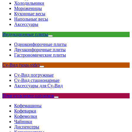
Холодильники
Мороженицы
Кухонные весы
Напольные весы
Аксессуары
Индукционные плиты
Одноконфорочные плиты
Двухконфорочные плиты
Гастрономические плиты
Су-Вид (sous-vide)
Су-Вид погружные
Су-Вид стационарные
Аксессуары для Су-Вид
Приготовление напитков
Кофемашины
Кофеварки
Кофемолки
Чайники
Диспенсеры