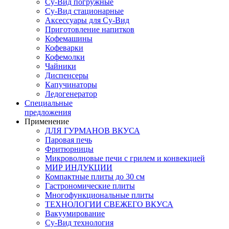
Су-Вид погружные
Су-Вид стационарные
Аксессуары для Су-Вид
Приготовление напитков
Кофемашины
Кофеварки
Кофемолки
Чайники
Диспенсеры
Капучинаторы
Ледогенератор
Специальные
предложения
Применение
ДЛЯ ГУРМАНОВ ВКУСА
Паровая печь
Фритюрницы
Микроволновые печи с грилем и конвекцией
МИР ИНДУКЦИИ
Компактные плиты до 30 см
Гастрономические плиты
Многофункциональные плиты
ТЕХНОЛОГИИ СВЕЖЕГО ВКУСА
Вакуумирование
Су-Вид технология