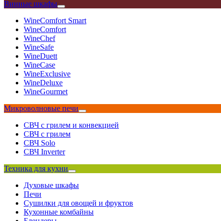
Винные шкафы
WineComfort Smart
WineComfort
WineChef
WineSafe
WineDuett
WineCase
WineExclusive
WineDeluxe
WineGourmet
Микроволновые печи
СВЧ с грилем и конвекцией
СВЧ с грилем
СВЧ Solo
СВЧ Inverter
Техника для кухни
Духовые шкафы
Печи
Сушилки для овощей и фруктов
Кухонные комбайны
Блендеры