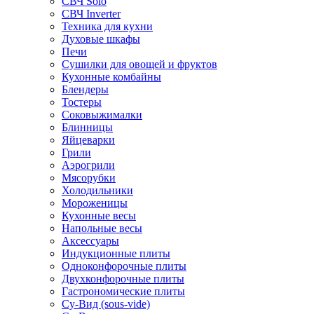
СВЧ Solo
СВЧ Inverter
Техника для кухни
Духовые шкафы
Печи
Сушилки для овощей и фруктов
Кухонные комбайны
Блендеры
Тостеры
Соковыжималки
Блинницы
Яйцеварки
Грили
Аэрогрили
Мясорубки
Холодильники
Мороженицы
Кухонные весы
Напольные весы
Аксессуары
Индукционные плиты
Одноконфорочные плиты
Двухконфорочные плиты
Гастрономические плиты
Су-Вид (sous-vide)