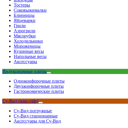
Тостеры
Соковыжималки
Блинницы
Яйцеварки
Грили
Аэрогрили
Мясорубки
Холодильники
Мороженицы
Кухонные весы
Напольные весы
Аксессуары
Индукционные плиты
Одноконфорочные плиты
Двухконфорочные плиты
Гастрономические плиты
Су-Вид (sous-vide)
Су-Вид погружные
Су-Вид стационарные
Аксессуары для Су-Вид