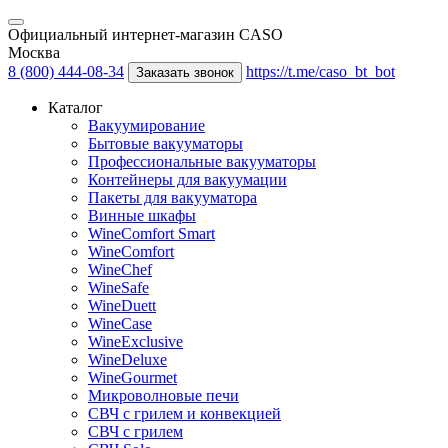
Официальный интернет-магазин CASO
Москва
8 (800) 444-08-34
https://t.me/caso_bt_bot
Заказать звонок
Каталог
Вакуумирование
Бытовые вакууматоры
Профессиональные вакууматоры
Контейнеры для вакуумации
Пакеты для вакууматора
Винные шкафы
WineComfort Smart
WineComfort
WineChef
WineSafe
WineDuett
WineCase
WineExclusive
WineDeluxe
WineGourmet
Микроволновые печи
СВЧ с грилем и конвекцией
СВЧ с грилем