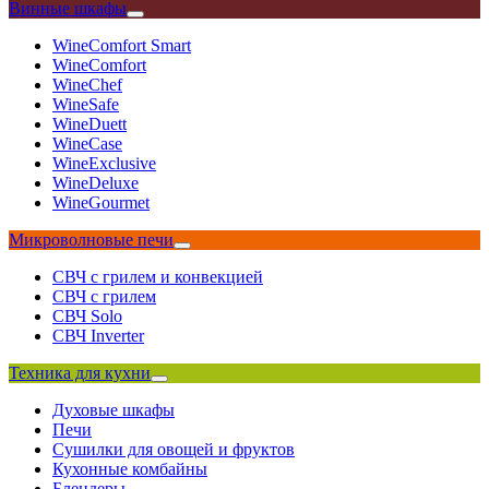
Винные шкафы
WineComfort Smart
WineComfort
WineChef
WineSafe
WineDuett
WineCase
WineExclusive
WineDeluxe
WineGourmet
Микроволновые печи
СВЧ с грилем и конвекцией
СВЧ с грилем
СВЧ Solo
СВЧ Inverter
Техника для кухни
Духовые шкафы
Печи
Сушилки для овощей и фруктов
Кухонные комбайны
Блендеры