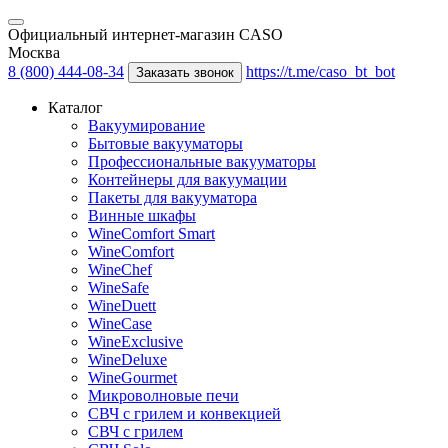
Официальный интернет-магазин CASO
Москва
8 (800) 444-08-34
https://t.me/caso_bt_bot
Заказать звонок
Каталог
Вакуумирование
Бытовые вакууматоры
Профессиональные вакууматоры
Контейнеры для вакуумации
Пакеты для вакууматора
Винные шкафы
WineComfort Smart
WineComfort
WineChef
WineSafe
WineDuett
WineCase
WineExclusive
WineDeluxe
WineGourmet
Микроволновые печи
СВЧ с грилем и конвекцией
СВЧ с грилем