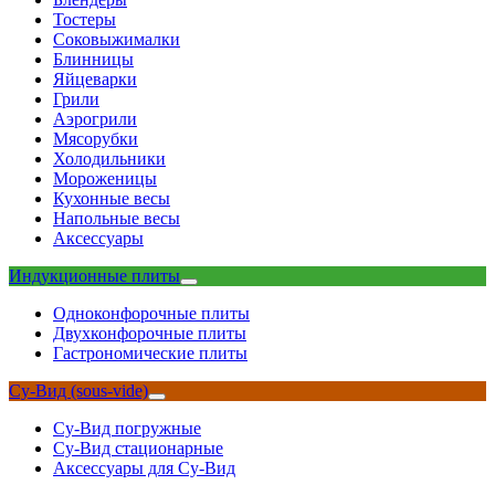
Тостеры
Соковыжималки
Блинницы
Яйцеварки
Грили
Аэрогрили
Мясорубки
Холодильники
Мороженицы
Кухонные весы
Напольные весы
Аксессуары
Индукционные плиты
Одноконфорочные плиты
Двухконфорочные плиты
Гастрономические плиты
Су-Вид (sous-vide)
Су-Вид погружные
Су-Вид стационарные
Аксессуары для Су-Вид