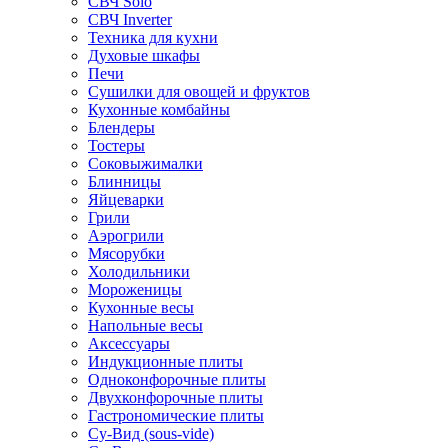
СВЧ Solo
СВЧ Inverter
Техника для кухни
Духовые шкафы
Печи
Сушилки для овощей и фруктов
Кухонные комбайны
Блендеры
Тостеры
Соковыжималки
Блинницы
Яйцеварки
Грили
Аэрогрили
Мясорубки
Холодильники
Мороженицы
Кухонные весы
Напольные весы
Аксессуары
Индукционные плиты
Одноконфорочные плиты
Двухконфорочные плиты
Гастрономические плиты
Су-Вид (sous-vide)