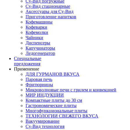
Су-Вид погружные
Су-Вид стационарные
Аксессуары для Су-Вид
Приготовление напитков
Кофемашины
Кофеварки
Кофемолки
Чайники
Диспенсеры
Капучинаторы
Ледогенератор
Специальные
предложения
Применение
ДЛЯ ГУРМАНОВ ВКУСА
Паровая печь
Фритюрницы
Микроволновые печи с грилем и конвекцией
МИР ИНДУКЦИИ
Компактные плиты до 30 см
Гастрономические плиты
Многофункциональные плиты
ТЕХНОЛОГИИ СВЕЖЕГО ВКУСА
Вакуумирование
Су-Вид технология