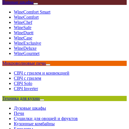
Винные шкафы
WineComfort Smart
WineComfort
WineChef
WineSafe
WineDuett
WineCase
WineExclusive
WineDeluxe
WineGourmet
Микроволновые печи
СВЧ с грилем и конвекцией
СВЧ с грилем
СВЧ Solo
СВЧ Inverter
Техника для кухни
Духовые шкафы
Печи
Сушилки для овощей и фруктов
Кухонные комбайны
Блендеры