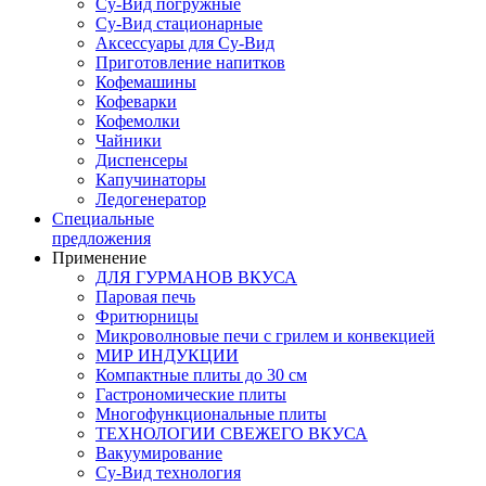
Су-Вид погружные
Су-Вид стационарные
Аксессуары для Су-Вид
Приготовление напитков
Кофемашины
Кофеварки
Кофемолки
Чайники
Диспенсеры
Капучинаторы
Ледогенератор
Специальные
предложения
Применение
ДЛЯ ГУРМАНОВ ВКУСА
Паровая печь
Фритюрницы
Микроволновые печи с грилем и конвекцией
МИР ИНДУКЦИИ
Компактные плиты до 30 см
Гастрономические плиты
Многофункциональные плиты
ТЕХНОЛОГИИ СВЕЖЕГО ВКУСА
Вакуумирование
Су-Вид технология