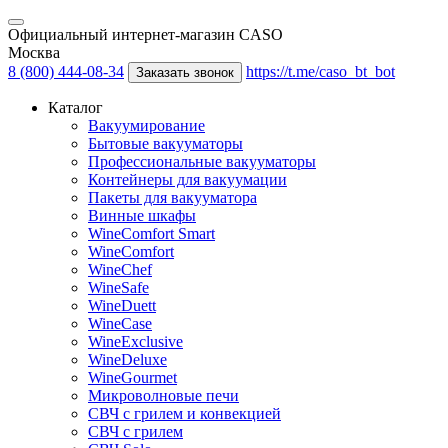
Официальный интернет-магазин CASO
Москва
8 (800) 444-08-34
https://t.me/caso_bt_bot
Заказать звонок
Каталог
Вакуумирование
Бытовые вакууматоры
Профессиональные вакууматоры
Контейнеры для вакуумации
Пакеты для вакууматора
Винные шкафы
WineComfort Smart
WineComfort
WineChef
WineSafe
WineDuett
WineCase
WineExclusive
WineDeluxe
WineGourmet
Микроволновые печи
СВЧ с грилем и конвекцией
СВЧ с грилем