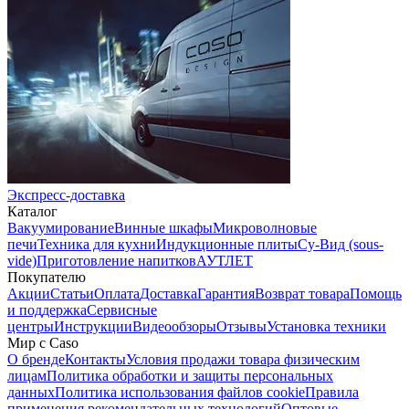
Экспресс-доставка
Каталог
Вакуумирование
Винные шкафы
Микроволновые
печи
Техника для кухни
Индукционные плиты
Су-Вид (sous-
vide)
Приготовление напитков
АУТЛЕТ
Покупателю
Акции
Статьи
Оплата
Доставка
Гарантия
Возврат товара
Помощь
и поддержка
Сервисные
центры
Инструкции
Видеообзоры
Отзывы
Установка техники
Мир с Caso
О бренде
Контакты
Условия продажи товара физическим
лицам
Политика обработки и защиты персональных
данных
Политика использования файлов cookie
Правила
применения рекомендательных технологий
Оптовые