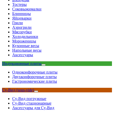
Тостеры
Соковыжималки
Блинницы
Яйцеварки
Грили
Аэрогрили
Мясорубки
Холодильники
Мороженицы
Кухонные весы
Напольные весы
Аксессуары
Индукционные плиты
Одноконфорочные плиты
Двухконфорочные плиты
Гастрономические плиты
Су-Вид (sous-vide)
Су-Вид погружные
Су-Вид стационарные
Аксессуары для Су-Вид