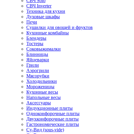
СВЧ Solo
СВЧ Inverter
Техника для кухни
Духовые шкафы
Печи
Сушилки для овощей и фруктов
Кухонные комбайны
Блендеры
Тостеры
Соковыжималки
Блинницы
Яйцеварки
Грили
Аэрогрили
Мясорубки
Холодильники
Мороженицы
Кухонные весы
Напольные весы
Аксессуары
Индукционные плиты
Одноконфорочные плиты
Двухконфорочные плиты
Гастрономические плиты
Су-Вид (sous-vide)