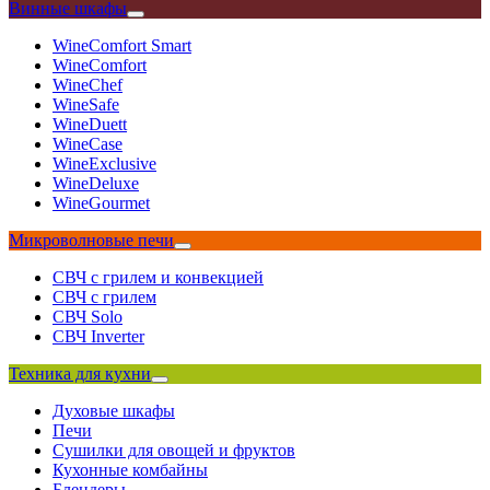
Винные шкафы
WineComfort Smart
WineComfort
WineChef
WineSafe
WineDuett
WineCase
WineExclusive
WineDeluxe
WineGourmet
Микроволновые печи
СВЧ с грилем и конвекцией
СВЧ с грилем
СВЧ Solo
СВЧ Inverter
Техника для кухни
Духовые шкафы
Печи
Сушилки для овощей и фруктов
Кухонные комбайны
Блендеры