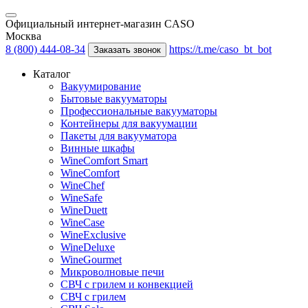
Официальный интернет-магазин CASO
Москва
8 (800) 444-08-34
https://t.me/caso_bt_bot
Заказать звонок
Каталог
Вакуумирование
Бытовые вакууматоры
Профессиональные вакууматоры
Контейнеры для вакуумации
Пакеты для вакууматора
Винные шкафы
WineComfort Smart
WineComfort
WineChef
WineSafe
WineDuett
WineCase
WineExclusive
WineDeluxe
WineGourmet
Микроволновые печи
СВЧ с грилем и конвекцией
СВЧ с грилем