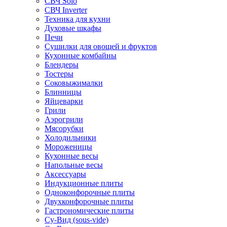
СВЧ Solo
СВЧ Inverter
Техника для кухни
Духовые шкафы
Печи
Сушилки для овощей и фруктов
Кухонные комбайны
Блендеры
Тостеры
Соковыжималки
Блинницы
Яйцеварки
Грили
Аэрогрили
Мясорубки
Холодильники
Мороженицы
Кухонные весы
Напольные весы
Аксессуары
Индукционные плиты
Одноконфорочные плиты
Двухконфорочные плиты
Гастрономические плиты
Су-Вид (sous-vide)