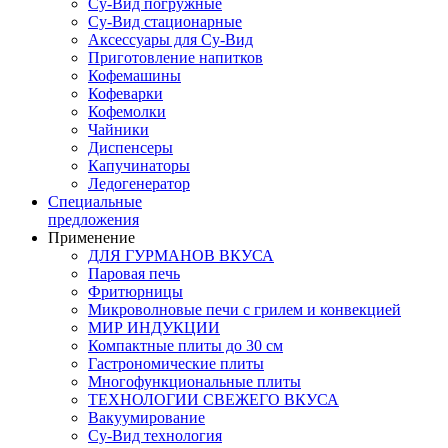
Су-Вид погружные
Су-Вид стационарные
Аксессуары для Су-Вид
Приготовление напитков
Кофемашины
Кофеварки
Кофемолки
Чайники
Диспенсеры
Капучинаторы
Ледогенератор
Специальные
предложения
Применение
ДЛЯ ГУРМАНОВ ВКУСА
Паровая печь
Фритюрницы
Микроволновые печи с грилем и конвекцией
МИР ИНДУКЦИИ
Компактные плиты до 30 см
Гастрономические плиты
Многофункциональные плиты
ТЕХНОЛОГИИ СВЕЖЕГО ВКУСА
Вакуумирование
Су-Вид технология