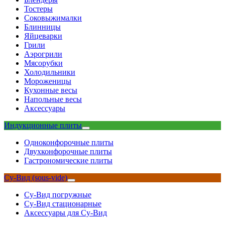
Тостеры
Соковыжималки
Блинницы
Яйцеварки
Грили
Аэрогрили
Мясорубки
Холодильники
Мороженицы
Кухонные весы
Напольные весы
Аксессуары
Индукционные плиты
Одноконфорочные плиты
Двухконфорочные плиты
Гастрономические плиты
Су-Вид (sous-vide)
Су-Вид погружные
Су-Вид стационарные
Аксессуары для Су-Вид