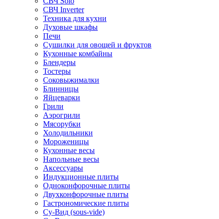
СВЧ Solo
СВЧ Inverter
Техника для кухни
Духовые шкафы
Печи
Сушилки для овощей и фруктов
Кухонные комбайны
Блендеры
Тостеры
Соковыжималки
Блинницы
Яйцеварки
Грили
Аэрогрили
Мясорубки
Холодильники
Мороженицы
Кухонные весы
Напольные весы
Аксессуары
Индукционные плиты
Одноконфорочные плиты
Двухконфорочные плиты
Гастрономические плиты
Су-Вид (sous-vide)