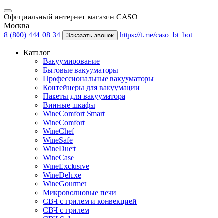
Официальный интернет-магазин CASO
Москва
8 (800) 444-08-34
https://t.me/caso_bt_bot
Заказать звонок
Каталог
Вакуумирование
Бытовые вакууматоры
Профессиональные вакууматоры
Контейнеры для вакуумации
Пакеты для вакууматора
Винные шкафы
WineComfort Smart
WineComfort
WineChef
WineSafe
WineDuett
WineCase
WineExclusive
WineDeluxe
WineGourmet
Микроволновые печи
СВЧ с грилем и конвекцией
СВЧ с грилем