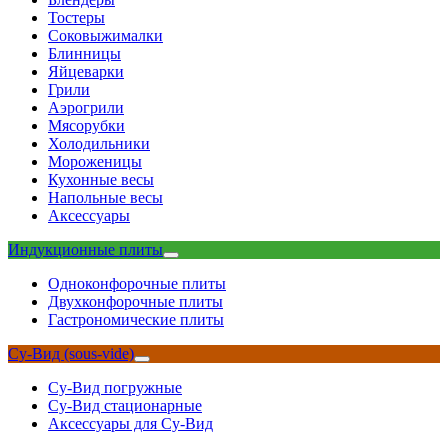
Тостеры
Соковыжималки
Блинницы
Яйцеварки
Грили
Аэрогрили
Мясорубки
Холодильники
Мороженицы
Кухонные весы
Напольные весы
Аксессуары
Индукционные плиты
Одноконфорочные плиты
Двухконфорочные плиты
Гастрономические плиты
Су-Вид (sous-vide)
Су-Вид погружные
Су-Вид стационарные
Аксессуары для Су-Вид