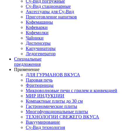
Су-Вид погружные
Су-Вид стационарные
Аксессуары для Су-Вид
Приготовление напитков
Кофемашины
Кофеварки
Кофемолки
Чайники
Диспенсеры
Капучинаторы
Ледогенератор
Специальные
предложения
Применение
ДЛЯ ГУРМАНОВ ВКУСА
Паровая печь
Фритюрницы
Микроволновые печи с грилем и конвекцией
МИР ИНДУКЦИИ
Компактные плиты до 30 см
Гастрономические плиты
Многофункциональные плиты
ТЕХНОЛОГИИ СВЕЖЕГО ВКУСА
Вакуумирование
Су-Вид технология