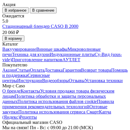
Акция
В избранное
В сравнение
Ожидается
5.0
Стационарный блендер CASO B 2000
20 060 ₽
В корзину
Каталог
Вакуумирование
Винные шкафы
Микроволновые
печи
Техника для кухни
Индукционные плиты
Су-Вид (sous-
vide)
Приготовление напитков
АУТЛЕТ
Покупателю
Акции
Статьи
Оплата
Доставка
Гарантия
Возврат товара
Помощь
и поддержка
Сервисные
центры
Инструкции
Видеообзоры
Отзывы
Установка техники
Мир с Caso
О бренде
Контакты
Условия продажи товара физическим
лицам
Политика обработки и защиты персональных
данных
Политика использования файлов cookie
Правила
применения рекомендательных технологий
Оптовые
закупки
Политика использования сервиса СмартКапча
(Яндекс)
Рецепты
Официальный магазин CASO
Мы на связи! Пн - Вс: с 09:00 до 21:00 (МСК)