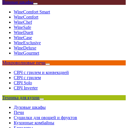
Винные шкафы
WineComfort Smart
WineComfort
WineChef
WineSafe
WineDuett
WineCase
WineExclusive
WineDeluxe
WineGourmet
Микроволновые печи
СВЧ с грилем и конвекцией
СВЧ с грилем
СВЧ Solo
СВЧ Inverter
Техника для кухни
Духовые шкафы
Печи
Сушилки для овощей и фруктов
Кухонные комбайны
Блендеры