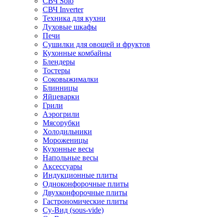
СВЧ Solo
СВЧ Inverter
Техника для кухни
Духовые шкафы
Печи
Сушилки для овощей и фруктов
Кухонные комбайны
Блендеры
Тостеры
Соковыжималки
Блинницы
Яйцеварки
Грили
Аэрогрили
Мясорубки
Холодильники
Мороженицы
Кухонные весы
Напольные весы
Аксессуары
Индукционные плиты
Одноконфорочные плиты
Двухконфорочные плиты
Гастрономические плиты
Су-Вид (sous-vide)