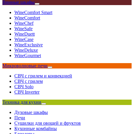
Винные шкафы
WineComfort Smart
WineComfort
WineChef
WineSafe
WineDuett
WineCase
WineExclusive
WineDeluxe
WineGourmet
Микроволновые печи
СВЧ с грилем и конвекцией
СВЧ с грилем
СВЧ Solo
СВЧ Inverter
Техника для кухни
Духовые шкафы
Печи
Сушилки для овощей и фруктов
Кухонные комбайны
Блендеры