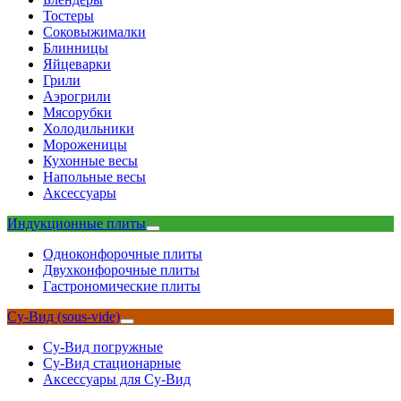
Тостеры
Соковыжималки
Блинницы
Яйцеварки
Грили
Аэрогрили
Мясорубки
Холодильники
Мороженицы
Кухонные весы
Напольные весы
Аксессуары
Индукционные плиты
Одноконфорочные плиты
Двухконфорочные плиты
Гастрономические плиты
Су-Вид (sous-vide)
Су-Вид погружные
Су-Вид стационарные
Аксессуары для Су-Вид