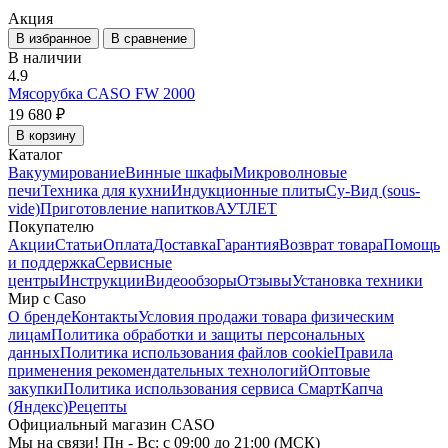
Акция
В избранное
В сравнение
В наличии
4.9
Мясорубка CASO FW 2000
19 680 ₽
В корзину
Каталог
Вакуумирование
Винные шкафы
Микроволновые
печи
Техника для кухни
Индукционные плиты
Су-Вид (sous-
vide)
Приготовление напитков
АУТЛЕТ
Покупателю
Акции
Статьи
Оплата
Доставка
Гарантия
Возврат товара
Помощь
и поддержка
Сервисные
центры
Инструкции
Видеообзоры
Отзывы
Установка техники
Мир с Caso
О бренде
Контакты
Условия продажи товара физическим
лицам
Политика обработки и защиты персональных
данных
Политика использования файлов cookie
Правила
применения рекомендательных технологий
Оптовые
закупки
Политика использования сервиса СмартКапча
(Яндекс)
Рецепты
Официальный магазин CASO
Мы на связи! Пн - Вс: с 09:00 до 21:00 (МСК)