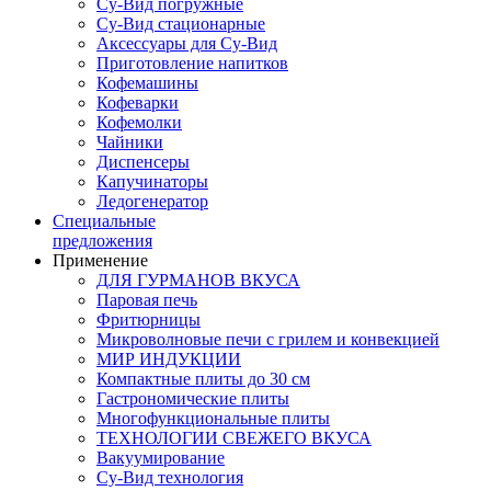
Су-Вид погружные
Су-Вид стационарные
Аксессуары для Су-Вид
Приготовление напитков
Кофемашины
Кофеварки
Кофемолки
Чайники
Диспенсеры
Капучинаторы
Ледогенератор
Специальные
предложения
Применение
ДЛЯ ГУРМАНОВ ВКУСА
Паровая печь
Фритюрницы
Микроволновые печи с грилем и конвекцией
МИР ИНДУКЦИИ
Компактные плиты до 30 см
Гастрономические плиты
Многофункциональные плиты
ТЕХНОЛОГИИ СВЕЖЕГО ВКУСА
Вакуумирование
Су-Вид технология