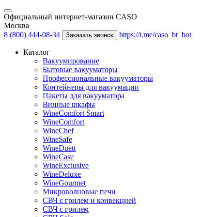
Официальный интернет-магазин CASO
Москва
8 (800) 444-08-34
https://t.me/caso_bt_bot
Заказать звонок
Каталог
Вакуумирование
Бытовые вакууматоры
Профессиональные вакууматоры
Контейнеры для вакуумации
Пакеты для вакууматора
Винные шкафы
WineComfort Smart
WineComfort
WineChef
WineSafe
WineDuett
WineCase
WineExclusive
WineDeluxe
WineGourmet
Микроволновые печи
СВЧ с грилем и конвекцией
СВЧ с грилем