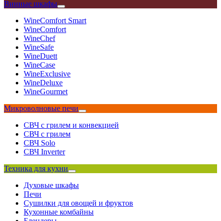
Винные шкафы
WineComfort Smart
WineComfort
WineChef
WineSafe
WineDuett
WineCase
WineExclusive
WineDeluxe
WineGourmet
Микроволновые печи
СВЧ с грилем и конвекцией
СВЧ с грилем
СВЧ Solo
СВЧ Inverter
Техника для кухни
Духовые шкафы
Печи
Сушилки для овощей и фруктов
Кухонные комбайны
Блендеры