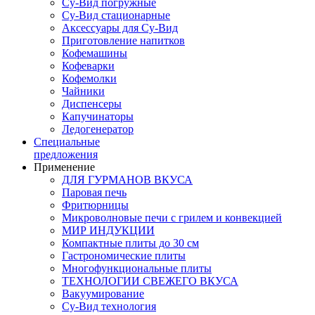
Су-Вид погружные
Су-Вид стационарные
Аксессуары для Су-Вид
Приготовление напитков
Кофемашины
Кофеварки
Кофемолки
Чайники
Диспенсеры
Капучинаторы
Ледогенератор
Специальные
предложения
Применение
ДЛЯ ГУРМАНОВ ВКУСА
Паровая печь
Фритюрницы
Микроволновые печи с грилем и конвекцией
МИР ИНДУКЦИИ
Компактные плиты до 30 см
Гастрономические плиты
Многофункциональные плиты
ТЕХНОЛОГИИ СВЕЖЕГО ВКУСА
Вакуумирование
Су-Вид технология