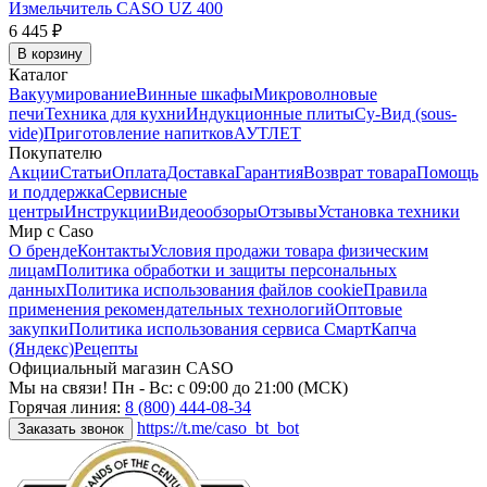
Измельчитель CASO UZ 400
6 445 ₽
В корзину
Каталог
Вакуумирование
Винные шкафы
Микроволновые
печи
Техника для кухни
Индукционные плиты
Су-Вид (sous-
vide)
Приготовление напитков
АУТЛЕТ
Покупателю
Акции
Статьи
Оплата
Доставка
Гарантия
Возврат товара
Помощь
и поддержка
Сервисные
центры
Инструкции
Видеообзоры
Отзывы
Установка техники
Мир с Caso
О бренде
Контакты
Условия продажи товара физическим
лицам
Политика обработки и защиты персональных
данных
Политика использования файлов cookie
Правила
применения рекомендательных технологий
Оптовые
закупки
Политика использования сервиса СмартКапча
(Яндекс)
Рецепты
Официальный магазин CASO
Мы на связи! Пн - Вс: с 09:00 до 21:00 (МСК)
Горячая линия:
8 (800) 444-08-34
https://t.me/caso_bt_bot
Заказать звонок