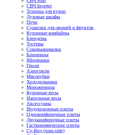
СВЧ Solo
СВЧ Inverter
Техника для кухни
Духовые шкафы
Печи
Сушилки для овощей и фруктов
Кухонные комбайны
Блендеры
Тостеры
Соковыжималки
Блинницы
Яйцеварки
Грили
Аэрогрили
Мясорубки
Холодильники
Мороженицы
Кухонные весы
Напольные весы
Аксессуары
Индукционные плиты
Одноконфорочные плиты
Двухконфорочные плиты
Гастрономические плиты
Су-Вид (sous-vide)