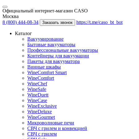
Официальный интернет-магазин CASO
Москва
8 (800) 444-08-34
https://t.me/caso_bt_bot
Заказать звонок
Каталог
Вакуумирование
Бытовые вакууматоры
Профессиональные вакууматоры
Контейнеры для вакуумации
Пакеты для вакууматора
Винные шкафы
WineComfort Smart
WineComfort
WineChef
WineSafe
WineDuett
WineCase
WineExclusive
WineDeluxe
WineGourmet
Микроволновые печи
СВЧ с грилем и конвекцией
СВЧ с грилем