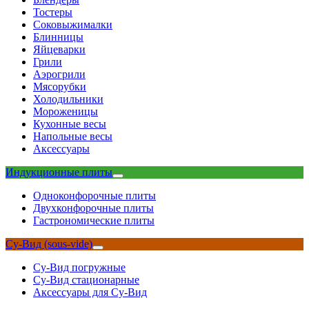
Тостеры
Соковыжималки
Блинницы
Яйцеварки
Грили
Аэрогрили
Мясорубки
Холодильники
Мороженицы
Кухонные весы
Напольные весы
Аксессуары
Индукционные плиты
Одноконфорочные плиты
Двухконфорочные плиты
Гастрономические плиты
Су-Вид (sous-vide)
Су-Вид погружные
Су-Вид стационарные
Аксессуары для Су-Вид