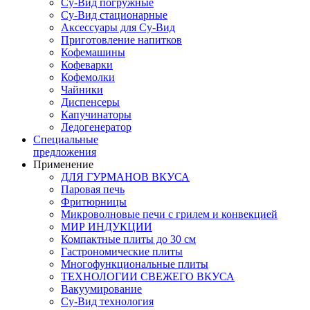
Су-Вид погружные
Су-Вид стационарные
Аксессуары для Су-Вид
Приготовление напитков
Кофемашины
Кофеварки
Кофемолки
Чайники
Диспенсеры
Капучинаторы
Ледогенератор
Специальные
предложения
Применение
ДЛЯ ГУРМАНОВ ВКУСА
Паровая печь
Фритюрницы
Микроволновые печи с грилем и конвекцией
МИР ИНДУКЦИИ
Компактные плиты до 30 см
Гастрономические плиты
Многофункциональные плиты
ТЕХНОЛОГИИ СВЕЖЕГО ВКУСА
Вакуумирование
Су-Вид технология