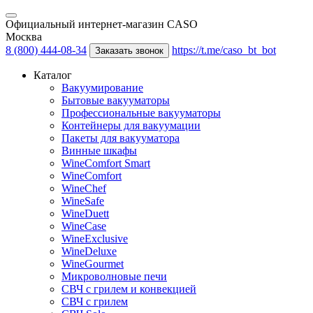
Официальный интернет-магазин CASO
Москва
8 (800) 444-08-34
https://t.me/caso_bt_bot
Заказать звонок
Каталог
Вакуумирование
Бытовые вакууматоры
Профессиональные вакууматоры
Контейнеры для вакуумации
Пакеты для вакууматора
Винные шкафы
WineComfort Smart
WineComfort
WineChef
WineSafe
WineDuett
WineCase
WineExclusive
WineDeluxe
WineGourmet
Микроволновые печи
СВЧ с грилем и конвекцией
СВЧ с грилем