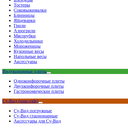
Тостеры
Соковыжималки
Блинницы
Яйцеварки
Грили
Аэрогрили
Мясорубки
Холодильники
Мороженицы
Кухонные весы
Напольные весы
Аксессуары
Индукционные плиты
Одноконфорочные плиты
Двухконфорочные плиты
Гастрономические плиты
Су-Вид (sous-vide)
Су-Вид погружные
Су-Вид стационарные
Аксессуары для Су-Вид