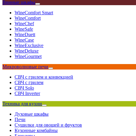
Винные шкафы
WineComfort Smart
WineComfort
WineChef
WineSafe
WineDuett
WineCase
WineExclusive
WineDeluxe
WineGourmet
Микроволновые печи
СВЧ с грилем и конвекцией
СВЧ с грилем
СВЧ Solo
СВЧ Inverter
Техника для кухни
Духовые шкафы
Печи
Сушилки для овощей и фруктов
Кухонные комбайны
Блендеры