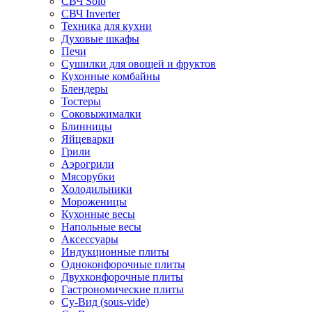
СВЧ Solo
СВЧ Inverter
Техника для кухни
Духовые шкафы
Печи
Сушилки для овощей и фруктов
Кухонные комбайны
Блендеры
Тостеры
Соковыжималки
Блинницы
Яйцеварки
Грили
Аэрогрили
Мясорубки
Холодильники
Мороженицы
Кухонные весы
Напольные весы
Аксессуары
Индукционные плиты
Одноконфорочные плиты
Двухконфорочные плиты
Гастрономические плиты
Су-Вид (sous-vide)