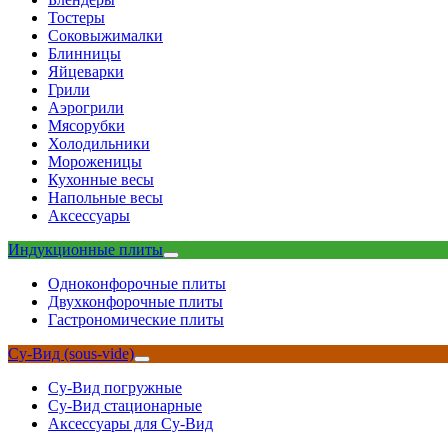
Тостеры
Соковыжималки
Блинницы
Яйцеварки
Грили
Аэрогрили
Мясорубки
Холодильники
Мороженицы
Кухонные весы
Напольные весы
Аксессуары
Индукционные плиты
Одноконфорочные плиты
Двухконфорочные плиты
Гастрономические плиты
Су-Вид (sous-vide)
Су-Вид погружные
Су-Вид стационарные
Аксессуары для Су-Вид