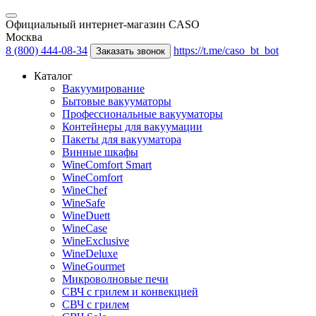
Официальный интернет-магазин CASO
Москва
8 (800) 444-08-34
https://t.me/caso_bt_bot
Заказать звонок
Каталог
Вакуумирование
Бытовые вакууматоры
Профессиональные вакууматоры
Контейнеры для вакуумации
Пакеты для вакууматора
Винные шкафы
WineComfort Smart
WineComfort
WineChef
WineSafe
WineDuett
WineCase
WineExclusive
WineDeluxe
WineGourmet
Микроволновые печи
СВЧ с грилем и конвекцией
СВЧ с грилем