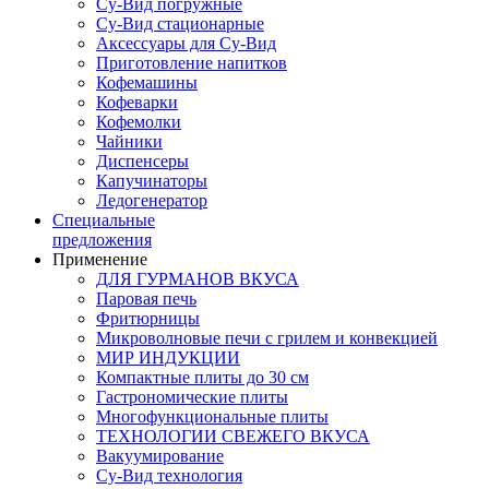
Су-Вид погружные
Су-Вид стационарные
Аксессуары для Су-Вид
Приготовление напитков
Кофемашины
Кофеварки
Кофемолки
Чайники
Диспенсеры
Капучинаторы
Ледогенератор
Специальные
предложения
Применение
ДЛЯ ГУРМАНОВ ВКУСА
Паровая печь
Фритюрницы
Микроволновые печи с грилем и конвекцией
МИР ИНДУКЦИИ
Компактные плиты до 30 см
Гастрономические плиты
Многофункциональные плиты
ТЕХНОЛОГИИ СВЕЖЕГО ВКУСА
Вакуумирование
Су-Вид технология