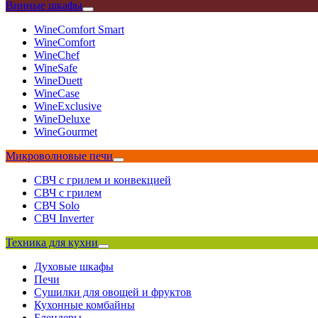
Винные шкафы
WineComfort Smart
WineComfort
WineChef
WineSafe
WineDuett
WineCase
WineExclusive
WineDeluxe
WineGourmet
Микроволновые печи
СВЧ с грилем и конвекцией
СВЧ с грилем
СВЧ Solo
СВЧ Inverter
Техника для кухни
Духовые шкафы
Печи
Сушилки для овощей и фруктов
Кухонные комбайны
Блендеры