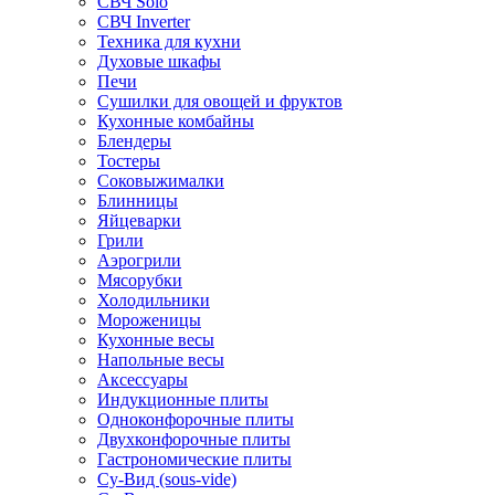
СВЧ Solo
СВЧ Inverter
Техника для кухни
Духовые шкафы
Печи
Сушилки для овощей и фруктов
Кухонные комбайны
Блендеры
Тостеры
Соковыжималки
Блинницы
Яйцеварки
Грили
Аэрогрили
Мясорубки
Холодильники
Мороженицы
Кухонные весы
Напольные весы
Аксессуары
Индукционные плиты
Одноконфорочные плиты
Двухконфорочные плиты
Гастрономические плиты
Су-Вид (sous-vide)