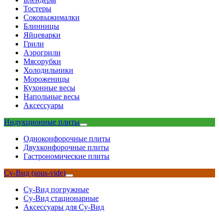
Тостеры
Соковыжималки
Блинницы
Яйцеварки
Грили
Аэрогрили
Мясорубки
Холодильники
Мороженицы
Кухонные весы
Напольные весы
Аксессуары
Индукционные плиты
Одноконфорочные плиты
Двухконфорочные плиты
Гастрономические плиты
Су-Вид (sous-vide)
Су-Вид погружные
Су-Вид стационарные
Аксессуары для Су-Вид