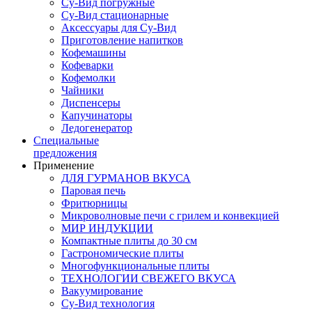
Су-Вид погружные
Су-Вид стационарные
Аксессуары для Су-Вид
Приготовление напитков
Кофемашины
Кофеварки
Кофемолки
Чайники
Диспенсеры
Капучинаторы
Ледогенератор
Специальные
предложения
Применение
ДЛЯ ГУРМАНОВ ВКУСА
Паровая печь
Фритюрницы
Микроволновые печи с грилем и конвекцией
МИР ИНДУКЦИИ
Компактные плиты до 30 см
Гастрономические плиты
Многофункциональные плиты
ТЕХНОЛОГИИ СВЕЖЕГО ВКУСА
Вакуумирование
Су-Вид технология