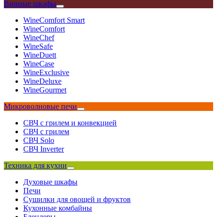
Винные шкафы
WineComfort Smart
WineComfort
WineChef
WineSafe
WineDuett
WineCase
WineExclusive
WineDeluxe
WineGourmet
Микроволновые печи
СВЧ с грилем и конвекцией
СВЧ с грилем
СВЧ Solo
СВЧ Inverter
Техника для кухни
Духовые шкафы
Печи
Сушилки для овощей и фруктов
Кухонные комбайны
Блендеры