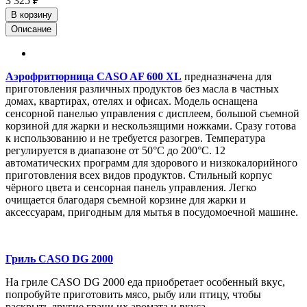
3 325 ₽
В корзину
Описание
Аэрофритюрница CASO AF 600 XL
предназначена для
приготовления различных продуктов без масла в частных
домах, квартирах, отелях и офисах. Модель оснащена
сенсорной панелью управления с дисплеем, большой съемной
корзиной для жарки и нескользящими ножками. Сразу готова
к использованию и не требуется разогрев. Температура
регулируется в диапазоне от 50°C до 200°C. 12
автоматических программ для здорового и низкокалорийного
приготовления всех видов продуктов. Стильный корпус
чёрного цвета и сенсорная панель управления. Легко
очищается благодаря съемной корзине для жарки и
аксессуарам, пригодным для мытья в посудомоечной машине.
Гриль CASO DG 2000
На гриле CASO DG 2000 еда приобретает особенный вкус,
попробуйте приготовить мясо, рыбу или птицу, чтобы
раскрыть другие грани их аромата и вкуса.