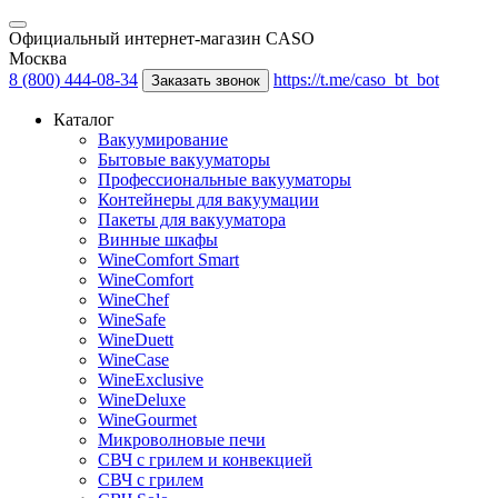
Официальный интернет-магазин CASO
Москва
8 (800) 444-08-34
https://t.me/caso_bt_bot
Заказать звонок
Каталог
Вакуумирование
Бытовые вакууматоры
Профессиональные вакууматоры
Контейнеры для вакуумации
Пакеты для вакууматора
Винные шкафы
WineComfort Smart
WineComfort
WineChef
WineSafe
WineDuett
WineCase
WineExclusive
WineDeluxe
WineGourmet
Микроволновые печи
СВЧ с грилем и конвекцией
СВЧ с грилем