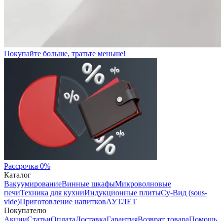
Покупайте больше, тратьте меньше!
Рассрочка 0%
Каталог
Вакуумирование
Винные шкафы
Микроволновые
печи
Техника для кухни
Индукционные плиты
Су-Вид (sous-
vide)
Приготовление напитков
АУТЛЕТ
Покупателю
Акции
Статьи
Оплата
Доставка
Гарантия
Возврат товара
Помощь