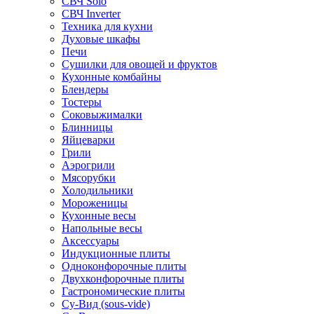
СВЧ Solo
СВЧ Inverter
Техника для кухни
Духовые шкафы
Печи
Сушилки для овощей и фруктов
Кухонные комбайны
Блендеры
Тостеры
Соковыжималки
Блинницы
Яйцеварки
Грили
Аэрогрили
Мясорубки
Холодильники
Мороженицы
Кухонные весы
Напольные весы
Аксессуары
Индукционные плиты
Одноконфорочные плиты
Двухконфорочные плиты
Гастрономические плиты
Су-Вид (sous-vide)