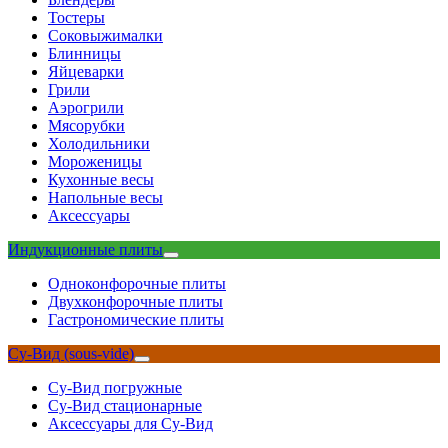
Тостеры
Соковыжималки
Блинницы
Яйцеварки
Грили
Аэрогрили
Мясорубки
Холодильники
Мороженицы
Кухонные весы
Напольные весы
Аксессуары
Индукционные плиты
Одноконфорочные плиты
Двухконфорочные плиты
Гастрономические плиты
Су-Вид (sous-vide)
Су-Вид погружные
Су-Вид стационарные
Аксессуары для Су-Вид