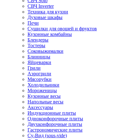
СВЧ Solo
СВЧ Inverter
Техника для кухни
Духовые шкафы
Печи
Сушилки для овощей и фруктов
Кухонные комбайны
Блендеры
Тостеры
Соковыжималки
Блинницы
Яйцеварки
Грили
Аэрогрили
Мясорубки
Холодильники
Мороженицы
Кухонные весы
Напольные весы
Аксессуары
Индукционные плиты
Одноконфорочные плиты
Двухконфорочные плиты
Гастрономические плиты
Су-Вид (sous-vide)