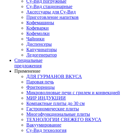
Су-Вид погружные
Су-Вид стационарные
Аксессуары для Су-Вид
Приготовление напитков
Кофемашины
Кофеварки
Кофемолки
Чайники
Диспенсеры
Капучинаторы
Ледогенератор
Специальные
предложения
Применение
ДЛЯ ГУРМАНОВ ВКУСА
Паровая печь
Фритюрницы
Микроволновые печи с грилем и конвекцией
МИР ИНДУКЦИИ
Компактные плиты до 30 см
Гастрономические плиты
Многофункциональные плиты
ТЕХНОЛОГИИ СВЕЖЕГО ВКУСА
Вакуумирование
Су-Вид технология