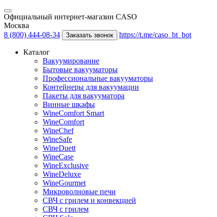
Официальный интернет-магазин CASO
Москва
8 (800) 444-08-34
https://t.me/caso_bt_bot
Заказать звонок
Каталог
Вакуумирование
Бытовые вакууматоры
Профессиональные вакууматоры
Контейнеры для вакуумации
Пакеты для вакууматора
Винные шкафы
WineComfort Smart
WineComfort
WineChef
WineSafe
WineDuett
WineCase
WineExclusive
WineDeluxe
WineGourmet
Микроволновые печи
СВЧ с грилем и конвекцией
СВЧ с грилем