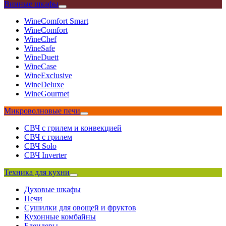
Винные шкафы
WineComfort Smart
WineComfort
WineChef
WineSafe
WineDuett
WineCase
WineExclusive
WineDeluxe
WineGourmet
Микроволновые печи
СВЧ с грилем и конвекцией
СВЧ с грилем
СВЧ Solo
СВЧ Inverter
Техника для кухни
Духовые шкафы
Печи
Сушилки для овощей и фруктов
Кухонные комбайны
Блендеры