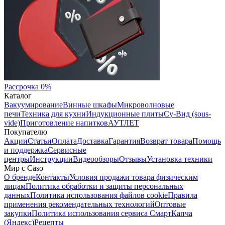
Рассрочка 0%
Каталог
Вакуумирование
Винные шкафы
Микроволновые
печи
Техника для кухни
Индукционные плиты
Су-Вид (sous-
vide)
Приготовление напитков
АУТЛЕТ
Покупателю
Акции
Статьи
Оплата
Доставка
Гарантия
Возврат товара
Помощь
и поддержка
Сервисные
центры
Инструкции
Видеообзоры
Отзывы
Установка техники
Мир с Caso
О бренде
Контакты
Условия продажи товара физическим
лицам
Политика обработки и защиты персональных
данных
Политика использования файлов cookie
Правила
применения рекомендательных технологий
Оптовые
закупки
Политика использования сервиса СмартКапча
(Яндекс)
Рецепты