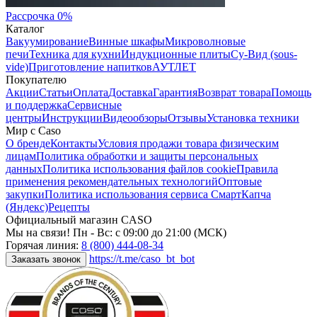
Рассрочка 0%
Каталог
Вакуумирование
Винные шкафы
Микроволновые
печи
Техника для кухни
Индукционные плиты
Су-Вид (sous-
vide)
Приготовление напитков
АУТЛЕТ
Покупателю
Акции
Статьи
Оплата
Доставка
Гарантия
Возврат товара
Помощь
и поддержка
Сервисные
центры
Инструкции
Видеообзоры
Отзывы
Установка техники
Мир с Caso
О бренде
Контакты
Условия продажи товара физическим
лицам
Политика обработки и защиты персональных
данных
Политика использования файлов cookie
Правила
применения рекомендательных технологий
Оптовые
закупки
Политика использования сервиса СмартКапча
(Яндекс)
Рецепты
Официальный магазин CASO
Мы на связи! Пн - Вс: с 09:00 до 21:00 (МСК)
Горячая линия:
8 (800) 444-08-34
https://t.me/caso_bt_bot
Заказать звонок