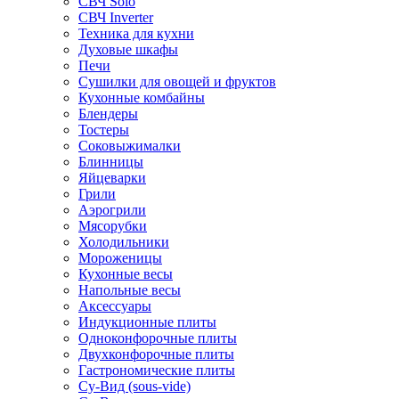
СВЧ Solo
СВЧ Inverter
Техника для кухни
Духовые шкафы
Печи
Сушилки для овощей и фруктов
Кухонные комбайны
Блендеры
Тостеры
Соковыжималки
Блинницы
Яйцеварки
Грили
Аэрогрили
Мясорубки
Холодильники
Мороженицы
Кухонные весы
Напольные весы
Аксессуары
Индукционные плиты
Одноконфорочные плиты
Двухконфорочные плиты
Гастрономические плиты
Су-Вид (sous-vide)