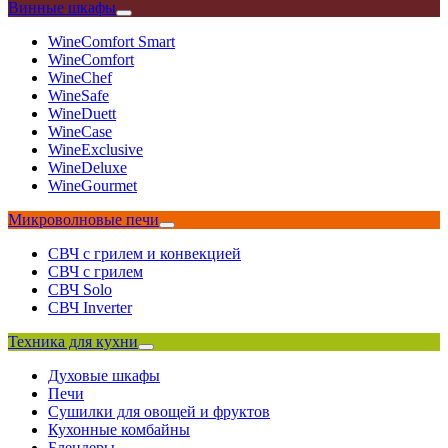
Винные шкафы
WineComfort Smart
WineComfort
WineChef
WineSafe
WineDuett
WineCase
WineExclusive
WineDeluxe
WineGourmet
Микроволновые печи
СВЧ с грилем и конвекцией
СВЧ с грилем
СВЧ Solo
СВЧ Inverter
Техника для кухни
Духовые шкафы
Печи
Сушилки для овощей и фруктов
Кухонные комбайны
Блендеры