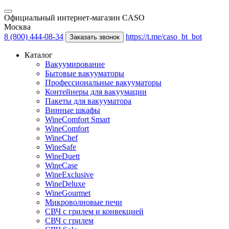
Официальный интернет-магазин CASO
Москва
8 (800) 444-08-34
https://t.me/caso_bt_bot
Заказать звонок
Каталог
Вакуумирование
Бытовые вакууматоры
Профессиональные вакууматоры
Контейнеры для вакуумации
Пакеты для вакууматора
Винные шкафы
WineComfort Smart
WineComfort
WineChef
WineSafe
WineDuett
WineCase
WineExclusive
WineDeluxe
WineGourmet
Микроволновые печи
СВЧ с грилем и конвекцией
СВЧ с грилем