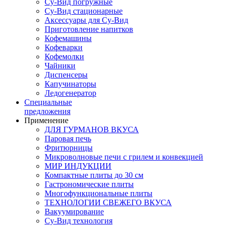
Су-Вид погружные
Су-Вид стационарные
Аксессуары для Су-Вид
Приготовление напитков
Кофемашины
Кофеварки
Кофемолки
Чайники
Диспенсеры
Капучинаторы
Ледогенератор
Специальные
предложения
Применение
ДЛЯ ГУРМАНОВ ВКУСА
Паровая печь
Фритюрницы
Микроволновые печи с грилем и конвекцией
МИР ИНДУКЦИИ
Компактные плиты до 30 см
Гастрономические плиты
Многофункциональные плиты
ТЕХНОЛОГИИ СВЕЖЕГО ВКУСА
Вакуумирование
Су-Вид технология