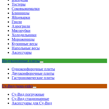
Тостеры
Соковыжималки
Блинницы
Яйцеварки
Грили
Аэрогрили
Мясорубки
Холодильники
Мороженицы
Кухонные весы
Напольные весы
Аксессуары
Индукционные плиты
Одноконфорочные плиты
Двухконфорочные плиты
Гастрономические плиты
Су-Вид (sous-vide)
Су-Вид погружные
Су-Вид стационарные
Аксессуары для Су-Вид