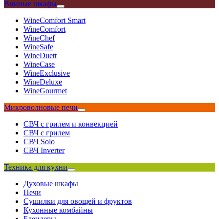
Винные шкафы
WineComfort Smart
WineComfort
WineChef
WineSafe
WineDuett
WineCase
WineExclusive
WineDeluxe
WineGourmet
Микроволновые печи
СВЧ с грилем и конвекцией
СВЧ с грилем
СВЧ Solo
СВЧ Inverter
Техника для кухни
Духовые шкафы
Печи
Сушилки для овощей и фруктов
Кухонные комбайны
Блендеры