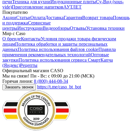
печи
Техника для кухни
Индукционные плиты
Су-Вид (sous-
vide)
Приготовление напитков
АУТЛЕТ
Покупателю
Акции
Статьи
Оплата
Доставка
Гарантия
Возврат товара
Помощь
и поддержка
Сервисные
центры
Инструкции
Видеообзоры
Отзывы
Установка техники
Мир с Caso
О бренде
Контакты
Условия продажи товара физическим
лицам
Политика обработки и защиты персональных
данных
Политика использования файлов cookie
Правила
применения рекомендательных технологий
Оптовые
закупки
Политика использования сервиса СмартКапча
(Яндекс)
Рецепты
Официальный магазин CASO
Мы на связи! Пн - Вс: с 09:00 до 21:00 (МСК)
Горячая линия:
8 (800) 444-08-34
https://t.me/caso_bt_bot
Заказать звонок