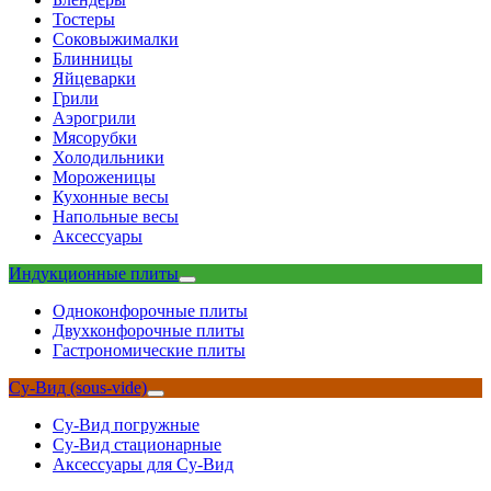
Тостеры
Соковыжималки
Блинницы
Яйцеварки
Грили
Аэрогрили
Мясорубки
Холодильники
Мороженицы
Кухонные весы
Напольные весы
Аксессуары
Индукционные плиты
Одноконфорочные плиты
Двухконфорочные плиты
Гастрономические плиты
Су-Вид (sous-vide)
Су-Вид погружные
Су-Вид стационарные
Аксессуары для Су-Вид