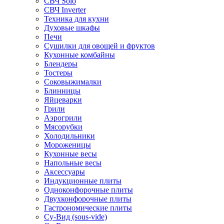
СВЧ Solo
СВЧ Inverter
Техника для кухни
Духовые шкафы
Печи
Сушилки для овощей и фруктов
Кухонные комбайны
Блендеры
Тостеры
Соковыжималки
Блинницы
Яйцеварки
Грили
Аэрогрили
Мясорубки
Холодильники
Мороженицы
Кухонные весы
Напольные весы
Аксессуары
Индукционные плиты
Одноконфорочные плиты
Двухконфорочные плиты
Гастрономические плиты
Су-Вид (sous-vide)