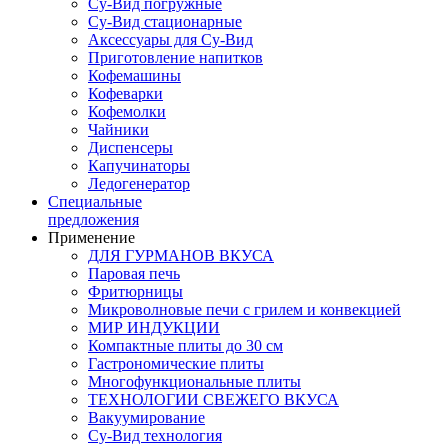
Су-Вид погружные
Су-Вид стационарные
Аксессуары для Су-Вид
Приготовление напитков
Кофемашины
Кофеварки
Кофемолки
Чайники
Диспенсеры
Капучинаторы
Ледогенератор
Специальные
предложения
Применение
ДЛЯ ГУРМАНОВ ВКУСА
Паровая печь
Фритюрницы
Микроволновые печи с грилем и конвекцией
МИР ИНДУКЦИИ
Компактные плиты до 30 см
Гастрономические плиты
Многофункциональные плиты
ТЕХНОЛОГИИ СВЕЖЕГО ВКУСА
Вакуумирование
Су-Вид технология