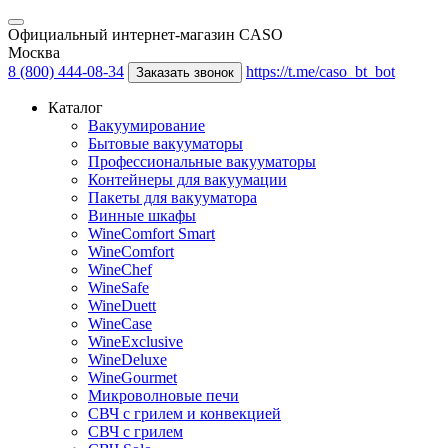
Официальный интернет-магазин CASO
Москва
8 (800) 444-08-34
https://t.me/caso_bt_bot
Заказать звонок
Каталог
Вакуумирование
Бытовые вакууматоры
Профессиональные вакууматоры
Контейнеры для вакуумации
Пакеты для вакууматора
Винные шкафы
WineComfort Smart
WineComfort
WineChef
WineSafe
WineDuett
WineCase
WineExclusive
WineDeluxe
WineGourmet
Микроволновые печи
СВЧ с грилем и конвекцией
СВЧ с грилем