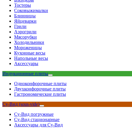
Тостеры
Соковыжималки
Блинницы
Яйцеварки
Грили
Аэрогрили
Мясорубки
Холодильники
Мороженицы
Кухонные весы
Напольные весы
Аксессуары
Индукционные плиты
Одноконфорочные плиты
Двухконфорочные плиты
Гастрономические плиты
Су-Вид (sous-vide)
Су-Вид погружные
Су-Вид стационарные
Аксессуары для Су-Вид