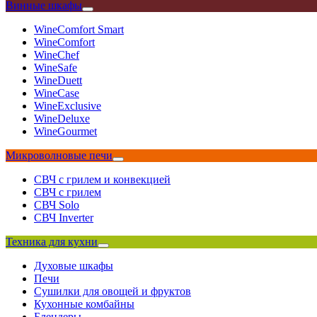
Винные шкафы
WineComfort Smart
WineComfort
WineChef
WineSafe
WineDuett
WineCase
WineExclusive
WineDeluxe
WineGourmet
Микроволновые печи
СВЧ с грилем и конвекцией
СВЧ с грилем
СВЧ Solo
СВЧ Inverter
Техника для кухни
Духовые шкафы
Печи
Сушилки для овощей и фруктов
Кухонные комбайны
Блендеры