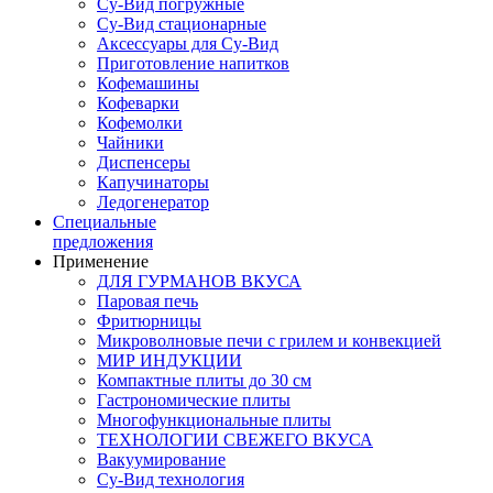
Су-Вид погружные
Су-Вид стационарные
Аксессуары для Су-Вид
Приготовление напитков
Кофемашины
Кофеварки
Кофемолки
Чайники
Диспенсеры
Капучинаторы
Ледогенератор
Специальные
предложения
Применение
ДЛЯ ГУРМАНОВ ВКУСА
Паровая печь
Фритюрницы
Микроволновые печи с грилем и конвекцией
МИР ИНДУКЦИИ
Компактные плиты до 30 см
Гастрономические плиты
Многофункциональные плиты
ТЕХНОЛОГИИ СВЕЖЕГО ВКУСА
Вакуумирование
Су-Вид технология