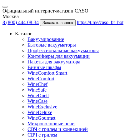
Официальный интернет-магазин CASO
Москва
8 (800) 444-08-34
https://t.me/caso_bt_bot
Заказать звонок
Каталог
Вакуумирование
Бытовые вакууматоры
Профессиональные вакууматоры
Контейнеры для вакуумации
Пакеты для вакууматора
Винные шкафы
WineComfort Smart
WineComfort
WineChef
WineSafe
WineDuett
WineCase
WineExclusive
WineDeluxe
WineGourmet
Микроволновые печи
СВЧ с грилем и конвекцией
СВЧ с грилем