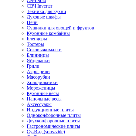
СВЧ Solo
СВЧ Inverter
Техника для кухни
Духовые шкафы
Печи
Сушилки для овощей и фруктов
Кухонные комбайны
Блендеры
Тостеры
Соковыжималки
Блинницы
Яйцеварки
Грили
Аэрогрили
Мясорубки
Холодильники
Мороженицы
Кухонные весы
Напольные весы
Аксессуары
Индукционные плиты
Одноконфорочные плиты
Двухконфорочные плиты
Гастрономические плиты
Су-Вид (sous-vide)