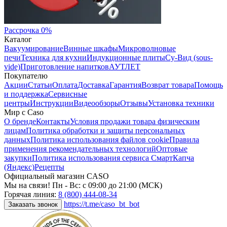
Рассрочка 0%
Каталог
Вакуумирование
Винные шкафы
Микроволновые
печи
Техника для кухни
Индукционные плиты
Су-Вид (sous-
vide)
Приготовление напитков
АУТЛЕТ
Покупателю
Акции
Статьи
Оплата
Доставка
Гарантия
Возврат товара
Помощь
и поддержка
Сервисные
центры
Инструкции
Видеообзоры
Отзывы
Установка техники
Мир с Caso
О бренде
Контакты
Условия продажи товара физическим
лицам
Политика обработки и защиты персональных
данных
Политика использования файлов cookie
Правила
применения рекомендательных технологий
Оптовые
закупки
Политика использования сервиса СмартКапча
(Яндекс)
Рецепты
Официальный магазин CASO
Мы на связи! Пн - Вс: с 09:00 до 21:00 (МСК)
Горячая линия:
8 (800) 444-08-34
https://t.me/caso_bt_bot
Заказать звонок