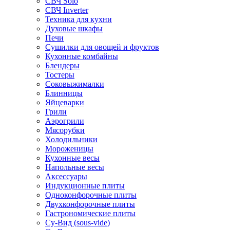
СВЧ Solo
СВЧ Inverter
Техника для кухни
Духовые шкафы
Печи
Сушилки для овощей и фруктов
Кухонные комбайны
Блендеры
Тостеры
Соковыжималки
Блинницы
Яйцеварки
Грили
Аэрогрили
Мясорубки
Холодильники
Мороженицы
Кухонные весы
Напольные весы
Аксессуары
Индукционные плиты
Одноконфорочные плиты
Двухконфорочные плиты
Гастрономические плиты
Су-Вид (sous-vide)