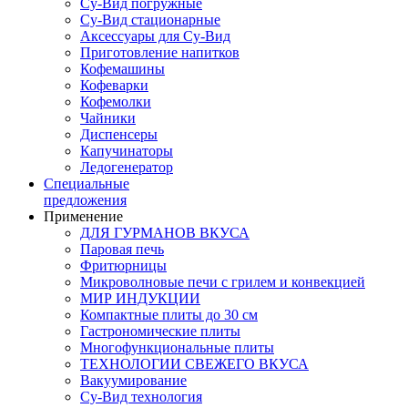
Су-Вид погружные
Су-Вид стационарные
Аксессуары для Су-Вид
Приготовление напитков
Кофемашины
Кофеварки
Кофемолки
Чайники
Диспенсеры
Капучинаторы
Ледогенератор
Специальные
предложения
Применение
ДЛЯ ГУРМАНОВ ВКУСА
Паровая печь
Фритюрницы
Микроволновые печи с грилем и конвекцией
МИР ИНДУКЦИИ
Компактные плиты до 30 см
Гастрономические плиты
Многофункциональные плиты
ТЕХНОЛОГИИ СВЕЖЕГО ВКУСА
Вакуумирование
Су-Вид технология