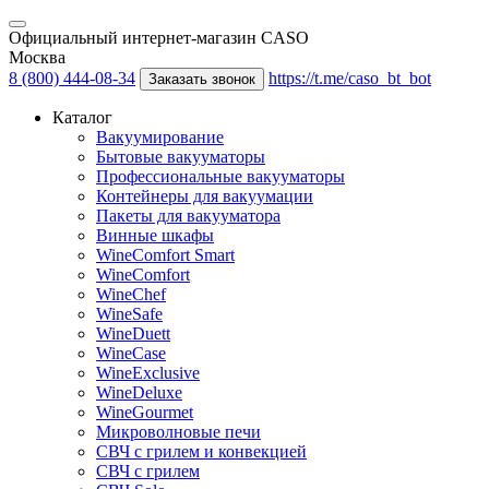
Официальный интернет-магазин CASO
Москва
8 (800) 444-08-34
https://t.me/caso_bt_bot
Заказать звонок
Каталог
Вакуумирование
Бытовые вакууматоры
Профессиональные вакууматоры
Контейнеры для вакуумации
Пакеты для вакууматора
Винные шкафы
WineComfort Smart
WineComfort
WineChef
WineSafe
WineDuett
WineCase
WineExclusive
WineDeluxe
WineGourmet
Микроволновые печи
СВЧ с грилем и конвекцией
СВЧ с грилем