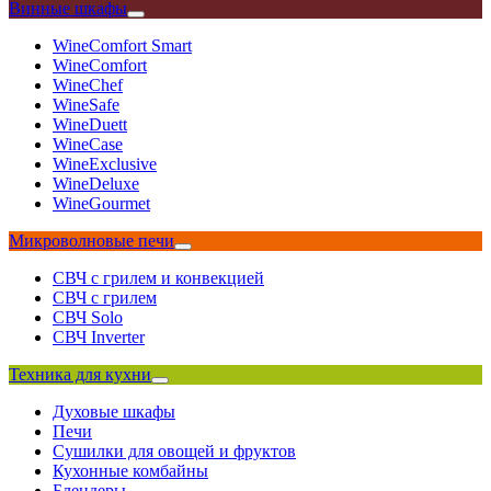
Винные шкафы
WineComfort Smart
WineComfort
WineChef
WineSafe
WineDuett
WineCase
WineExclusive
WineDeluxe
WineGourmet
Микроволновые печи
СВЧ с грилем и конвекцией
СВЧ с грилем
СВЧ Solo
СВЧ Inverter
Техника для кухни
Духовые шкафы
Печи
Сушилки для овощей и фруктов
Кухонные комбайны
Блендеры