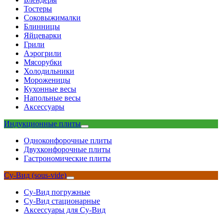
Тостеры
Соковыжималки
Блинницы
Яйцеварки
Грили
Аэрогрили
Мясорубки
Холодильники
Мороженицы
Кухонные весы
Напольные весы
Аксессуары
Индукционные плиты
Одноконфорочные плиты
Двухконфорочные плиты
Гастрономические плиты
Су-Вид (sous-vide)
Су-Вид погружные
Су-Вид стационарные
Аксессуары для Су-Вид