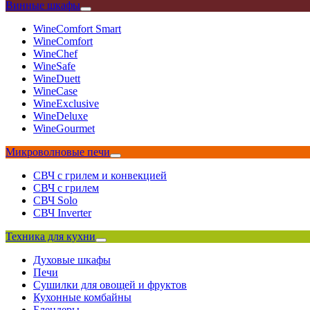
Винные шкафы
WineComfort Smart
WineComfort
WineChef
WineSafe
WineDuett
WineCase
WineExclusive
WineDeluxe
WineGourmet
Микроволновые печи
СВЧ с грилем и конвекцией
СВЧ с грилем
СВЧ Solo
СВЧ Inverter
Техника для кухни
Духовые шкафы
Печи
Сушилки для овощей и фруктов
Кухонные комбайны
Блендеры