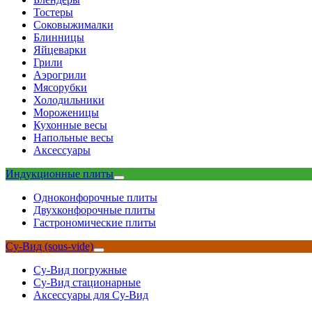
Тостеры
Соковыжималки
Блинницы
Яйцеварки
Грили
Аэрогрили
Мясорубки
Холодильники
Мороженицы
Кухонные весы
Напольные весы
Аксессуары
Индукционные плиты
Одноконфорочные плиты
Двухконфорочные плиты
Гастрономические плиты
Су-Вид (sous-vide)
Су-Вид погружные
Су-Вид стационарные
Аксессуары для Су-Вид