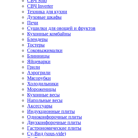
СВЧ Solo
СВЧ Inverter
Техника для кухни
Духовые шкафы
Печи
Сушилки для овощей и фруктов
Кухонные комбайны
Блендеры
Тостеры
Соковыжималки
Блинницы
Яйцеварки
Грили
Аэрогрили
Мясорубки
Холодильники
Мороженицы
Кухонные весы
Напольные весы
Аксессуары
Индукционные плиты
Одноконфорочные плиты
Двухконфорочные плиты
Гастрономические плиты
Су-Вид (sous-vide)