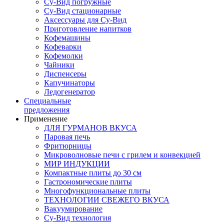
Су-Вид погружные
Су-Вид стационарные
Аксессуары для Су-Вид
Приготовление напитков
Кофемашины
Кофеварки
Кофемолки
Чайники
Диспенсеры
Капучинаторы
Ледогенератор
Специальные
предложения
Применение
ДЛЯ ГУРМАНОВ ВКУСА
Паровая печь
Фритюрницы
Микроволновые печи с грилем и конвекцией
МИР ИНДУКЦИИ
Компактные плиты до 30 см
Гастрономические плиты
Многофункциональные плиты
ТЕХНОЛОГИИ СВЕЖЕГО ВКУСА
Вакуумирование
Су-Вид технология