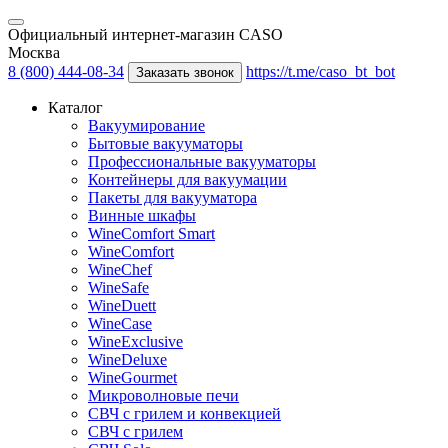
Официальный интернет-магазин CASO
Москва
8 (800) 444-08-34
https://t.me/caso_bt_bot
Заказать звонок
Каталог
Вакуумирование
Бытовые вакууматоры
Профессиональные вакууматоры
Контейнеры для вакуумации
Пакеты для вакууматора
Винные шкафы
WineComfort Smart
WineComfort
WineChef
WineSafe
WineDuett
WineCase
WineExclusive
WineDeluxe
WineGourmet
Микроволновые печи
СВЧ с грилем и конвекцией
СВЧ с грилем