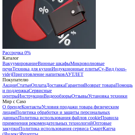
Рассрочка 0%
Каталог
Вакуумирование
Винные шкафы
Микроволновые
печи
Техника для кухни
Индукционные плиты
Су-Вид (sous-
vide)
Приготовление напитков
АУТЛЕТ
Покупателю
Акции
Статьи
Оплата
Доставка
Гарантия
Возврат товара
Помощь
и поддержка
Сервисные
центры
Инструкции
Видеообзоры
Отзывы
Установка техники
Мир с Caso
О бренде
Контакты
Условия продажи товара физическим
лицам
Политика обработки и защиты персональных
данных
Политика использования файлов cookie
Правила
применения рекомендательных технологий
Оптовые
закупки
Политика использования сервиса СмартКапча
(Яндекс)
Рецепты