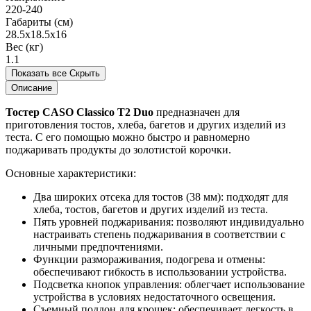
220-240
Габариты (см)
28.5x18.5x16
Вес (кг)
1.1
Показать все
Скрыть
Описание
Тостер CASO Classico T2 Duo
предназначен для
приготовления тостов, хлеба, багетов и других изделий из
теста. С его помощью можно быстро и равномерно
поджаривать продукты до золотистой корочки.
Основные характеристики:
Два широких отсека для тостов (38 мм): подходят для
хлеба, тостов, багетов и других изделий из теста.
Пять уровней поджаривания: позволяют индивидуально
настраивать степень поджаривания в соответствии с
личными предпочтениями.
Функции размораживания, подогрева и отмены:
обеспечивают гибкость в использовании устройства.
Подсветка кнопок управления: облегчает использование
устройства в условиях недостаточного освещения.
Съемный поддон для крошек: обеспечивает легкость в