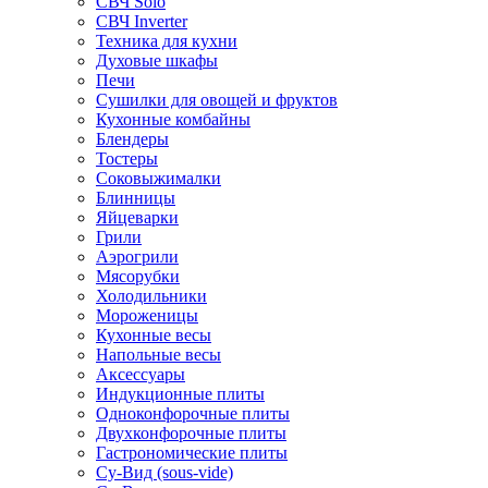
СВЧ Solo
СВЧ Inverter
Техника для кухни
Духовые шкафы
Печи
Сушилки для овощей и фруктов
Кухонные комбайны
Блендеры
Тостеры
Соковыжималки
Блинницы
Яйцеварки
Грили
Аэрогрили
Мясорубки
Холодильники
Мороженицы
Кухонные весы
Напольные весы
Аксессуары
Индукционные плиты
Одноконфорочные плиты
Двухконфорочные плиты
Гастрономические плиты
Су-Вид (sous-vide)