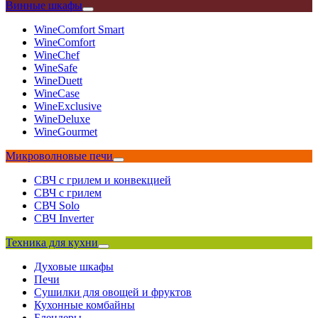
Винные шкафы
WineComfort Smart
WineComfort
WineChef
WineSafe
WineDuett
WineCase
WineExclusive
WineDeluxe
WineGourmet
Микроволновые печи
СВЧ с грилем и конвекцией
СВЧ с грилем
СВЧ Solo
СВЧ Inverter
Техника для кухни
Духовые шкафы
Печи
Сушилки для овощей и фруктов
Кухонные комбайны
Блендеры