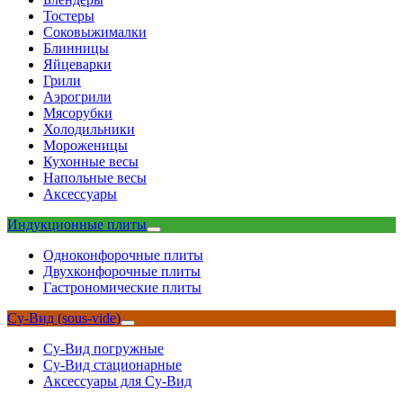
Тостеры
Соковыжималки
Блинницы
Яйцеварки
Грили
Аэрогрили
Мясорубки
Холодильники
Мороженицы
Кухонные весы
Напольные весы
Аксессуары
Индукционные плиты
Одноконфорочные плиты
Двухконфорочные плиты
Гастрономические плиты
Су-Вид (sous-vide)
Су-Вид погружные
Су-Вид стационарные
Аксессуары для Су-Вид