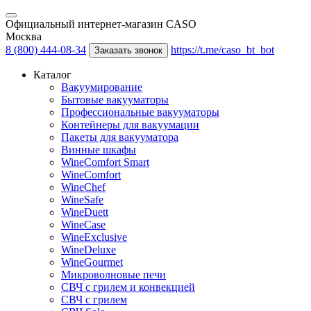
Официальный интернет-магазин CASO
Москва
8 (800) 444-08-34
https://t.me/caso_bt_bot
Заказать звонок
Каталог
Вакуумирование
Бытовые вакууматоры
Профессиональные вакууматоры
Контейнеры для вакуумации
Пакеты для вакууматора
Винные шкафы
WineComfort Smart
WineComfort
WineChef
WineSafe
WineDuett
WineCase
WineExclusive
WineDeluxe
WineGourmet
Микроволновые печи
СВЧ с грилем и конвекцией
СВЧ с грилем