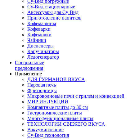
Су-Вид погружные
Су-Вид стационарные
Аксессуары для Су-Вид
Приготовление напитков
Кофемашины
Кофеварки
Кофемолки
Чайники
Диспенсеры
Капучинаторы
Ледогенератор
Специальные
предложения
Применение
ДЛЯ ГУРМАНОВ ВКУСА
Паровая печь
Фритюрницы
Микроволновые печи с грилем и конвекцией
МИР ИНДУКЦИИ
Компактные плиты до 30 см
Гастрономические плиты
Многофункциональные плиты
ТЕХНОЛОГИИ СВЕЖЕГО ВКУСА
Вакуумирование
Су-Вид технология