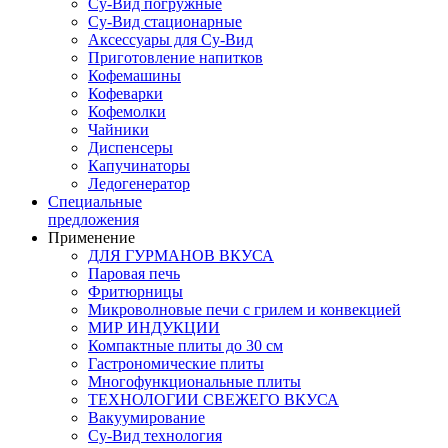
Су-Вид погружные
Су-Вид стационарные
Аксессуары для Су-Вид
Приготовление напитков
Кофемашины
Кофеварки
Кофемолки
Чайники
Диспенсеры
Капучинаторы
Ледогенератор
Специальные
предложения
Применение
ДЛЯ ГУРМАНОВ ВКУСА
Паровая печь
Фритюрницы
Микроволновые печи с грилем и конвекцией
МИР ИНДУКЦИИ
Компактные плиты до 30 см
Гастрономические плиты
Многофункциональные плиты
ТЕХНОЛОГИИ СВЕЖЕГО ВКУСА
Вакуумирование
Су-Вид технология