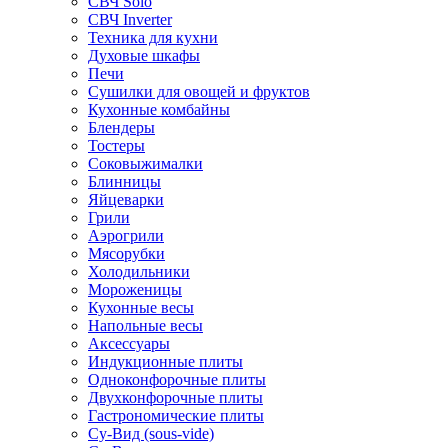
СВЧ Solo
СВЧ Inverter
Техника для кухни
Духовые шкафы
Печи
Сушилки для овощей и фруктов
Кухонные комбайны
Блендеры
Тостеры
Соковыжималки
Блинницы
Яйцеварки
Грили
Аэрогрили
Мясорубки
Холодильники
Мороженицы
Кухонные весы
Напольные весы
Аксессуары
Индукционные плиты
Одноконфорочные плиты
Двухконфорочные плиты
Гастрономические плиты
Су-Вид (sous-vide)