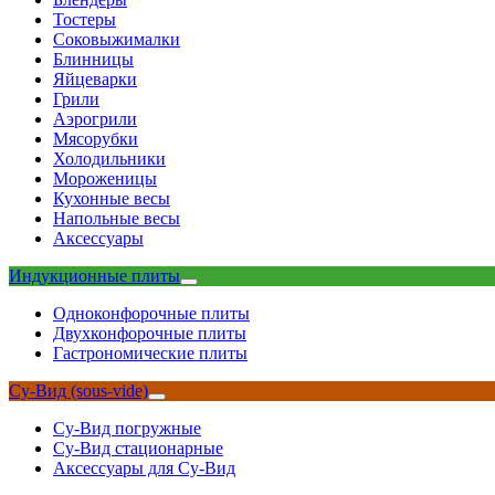
Тостеры
Соковыжималки
Блинницы
Яйцеварки
Грили
Аэрогрили
Мясорубки
Холодильники
Мороженицы
Кухонные весы
Напольные весы
Аксессуары
Индукционные плиты
Одноконфорочные плиты
Двухконфорочные плиты
Гастрономические плиты
Су-Вид (sous-vide)
Су-Вид погружные
Су-Вид стационарные
Аксессуары для Су-Вид