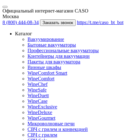
Официальный интернет-магазин CASO
Москва
8 (800) 444-08-34
https://t.me/caso_bt_bot
Заказать звонок
Каталог
Вакуумирование
Бытовые вакууматоры
Профессиональные вакууматоры
Контейнеры для вакуумации
Пакеты для вакууматора
Винные шкафы
WineComfort Smart
WineComfort
WineChef
WineSafe
WineDuett
WineCase
WineExclusive
WineDeluxe
WineGourmet
Микроволновые печи
СВЧ с грилем и конвекцией
СВЧ с грилем