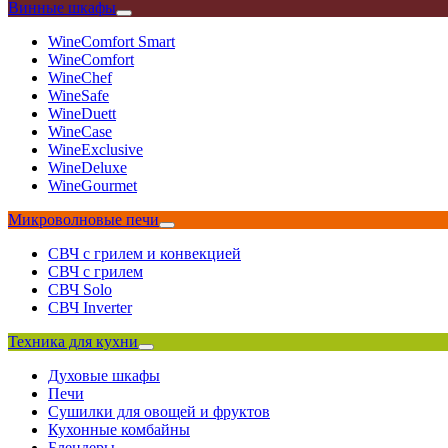
Винные шкафы
WineComfort Smart
WineComfort
WineChef
WineSafe
WineDuett
WineCase
WineExclusive
WineDeluxe
WineGourmet
Микроволновые печи
СВЧ с грилем и конвекцией
СВЧ с грилем
СВЧ Solo
СВЧ Inverter
Техника для кухни
Духовые шкафы
Печи
Сушилки для овощей и фруктов
Кухонные комбайны
Блендеры