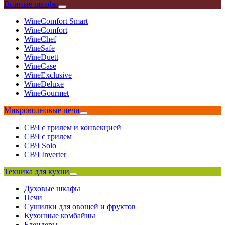
Винные шкафы
WineComfort Smart
WineComfort
WineChef
WineSafe
WineDuett
WineCase
WineExclusive
WineDeluxe
WineGourmet
Микроволновые печи
СВЧ с грилем и конвекцией
СВЧ с грилем
СВЧ Solo
СВЧ Inverter
Техника для кухни
Духовые шкафы
Печи
Сушилки для овощей и фруктов
Кухонные комбайны
Блендеры