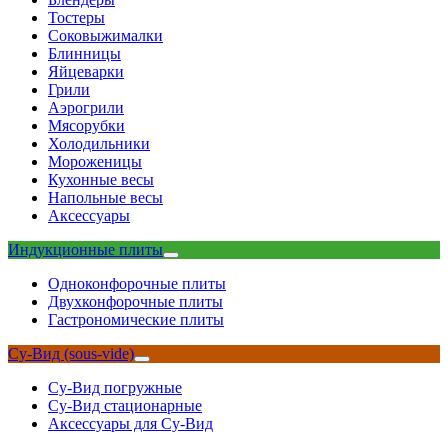
Тостеры
Соковыжималки
Блинницы
Яйцеварки
Грили
Аэрогрили
Мясорубки
Холодильники
Мороженицы
Кухонные весы
Напольные весы
Аксессуары
Индукционные плиты
Одноконфорочные плиты
Двухконфорочные плиты
Гастрономические плиты
Су-Вид (sous-vide)
Су-Вид погружные
Су-Вид стационарные
Аксессуары для Су-Вид