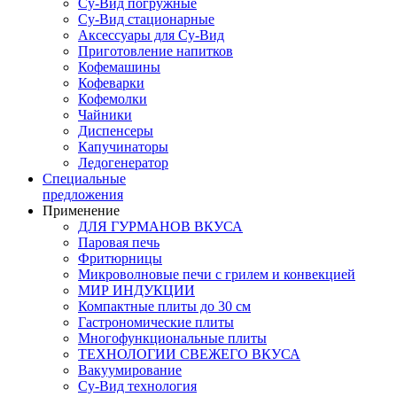
Су-Вид погружные
Су-Вид стационарные
Аксессуары для Су-Вид
Приготовление напитков
Кофемашины
Кофеварки
Кофемолки
Чайники
Диспенсеры
Капучинаторы
Ледогенератор
Специальные
предложения
Применение
ДЛЯ ГУРМАНОВ ВКУСА
Паровая печь
Фритюрницы
Микроволновые печи с грилем и конвекцией
МИР ИНДУКЦИИ
Компактные плиты до 30 см
Гастрономические плиты
Многофункциональные плиты
ТЕХНОЛОГИИ СВЕЖЕГО ВКУСА
Вакуумирование
Су-Вид технология