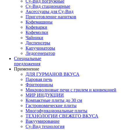
Су-Вид погружные
Су-Вид стационарные
Аксессуары для Су-Вид
Приготовление напитков
Кофемашины
Кофеварки
Кофемолки
Чайники
Диспенсеры
Капучинаторы
Ледогенератор
Специальные
предложения
Применение
ДЛЯ ГУРМАНОВ ВКУСА
Паровая печь
Фритюрницы
Микроволновые печи с грилем и конвекцией
МИР ИНДУКЦИИ
Компактные плиты до 30 см
Гастрономические плиты
Многофункциональные плиты
ТЕХНОЛОГИИ СВЕЖЕГО ВКУСА
Вакуумирование
Су-Вид технология