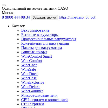
Официальный интернет-магазин CASO
Москва
8 (800) 444-08-34
https://t.me/caso_bt_bot
Заказать звонок
Каталог
Вакуумирование
Бытовые вакууматоры
Профессиональные вакууматоры
Контейнеры для вакуумации
Пакеты для вакууматора
Винные шкафы
WineComfort Smart
WineComfort
WineChef
WineSafe
WineDuett
WineCase
WineExclusive
WineDeluxe
WineGourmet
Микроволновые печи
СВЧ с грилем и конвекцией
СВЧ с грилем