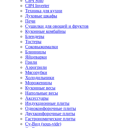
СВЧ Solo
СВЧ Inverter
Техника для кухни
Духовые шкафы
Печи
Сушилки для овощей и фруктов
Кухонные комбайны
Блендеры
Тостеры
Соковыжималки
Блинницы
Яйцеварки
Грили
Аэрогрили
Мясорубки
Холодильники
Мороженицы
Кухонные весы
Напольные весы
Аксессуары
Индукционные плиты
Одноконфорочные плиты
Двухконфорочные плиты
Гастрономические плиты
Су-Вид (sous-vide)