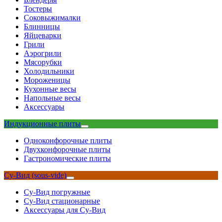
Тостеры
Соковыжималки
Блинницы
Яйцеварки
Грили
Аэрогрили
Мясорубки
Холодильники
Мороженицы
Кухонные весы
Напольные весы
Аксессуары
Индукционные плиты
Одноконфорочные плиты
Двухконфорочные плиты
Гастрономические плиты
Су-Вид (sous-vide)
Су-Вид погружные
Су-Вид стационарные
Аксессуары для Су-Вид