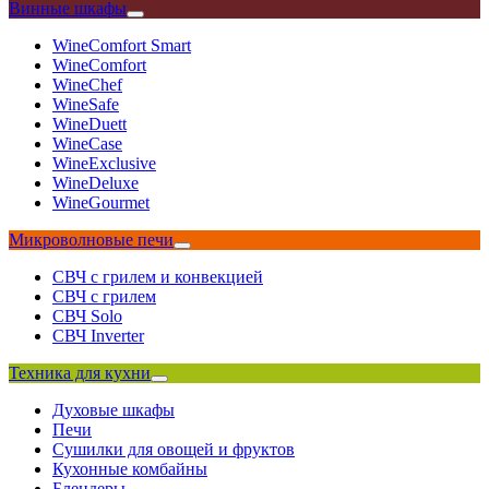
Винные шкафы
WineComfort Smart
WineComfort
WineChef
WineSafe
WineDuett
WineCase
WineExclusive
WineDeluxe
WineGourmet
Микроволновые печи
СВЧ с грилем и конвекцией
СВЧ с грилем
СВЧ Solo
СВЧ Inverter
Техника для кухни
Духовые шкафы
Печи
Сушилки для овощей и фруктов
Кухонные комбайны
Блендеры