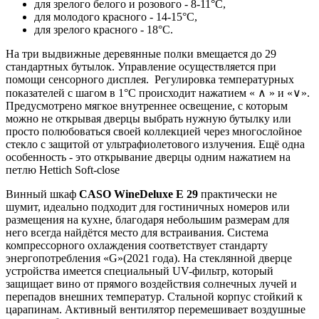
для зрелого белого и розового - 8-11°C,
для молодого красного - 14-15°C,
для зрелого красного - 18°C.
На три выдвижные деревянные полки вмещается до 29
стандартных бутылок. Управление осуществляется при
помощи сенсорного дисплея. Регулировка температурных
показателей с шагом в 1°C происходит нажатием « ∧ » и «∨».
Предусмотрено мягкое внутреннее освещение, с которым
можно не открывая дверцы выбрать нужную бутылку или
просто полюбоваться своей коллекцией через многослойное
стекло с защитой от ультрафиолетового излучения. Ещё одна
особенность - это открывание дверцы одним нажатием на
петлю Hettich Soft-close
Винный шкаф
CASO WineDeluxe E 29
практически не
шумит, идеально подходит для гостиничных номеров или
размещения на кухне, благодаря небольшим размерам для
него всегда найдётся место для встраивания. Система
компрессорного охлаждения соответствует стандарту
энергопотребления «G»(2021 года). На стеклянной дверце
устройства имеется специальный UV-фильтр, который
защищает вино от прямого воздействия солнечных лучей и
перепадов внешних температур. Стальной корпус стойкий к
царапинам. Активный вентилятор перемешивает воздушные