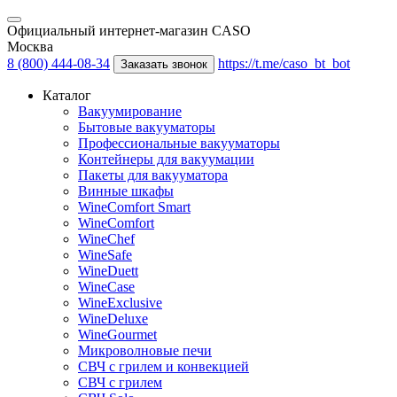
Официальный интернет-магазин CASO
Москва
8 (800) 444-08-34
https://t.me/caso_bt_bot
Заказать звонок
Каталог
Вакуумирование
Бытовые вакууматоры
Профессиональные вакууматоры
Контейнеры для вакуумации
Пакеты для вакууматора
Винные шкафы
WineComfort Smart
WineComfort
WineChef
WineSafe
WineDuett
WineCase
WineExclusive
WineDeluxe
WineGourmet
Микроволновые печи
СВЧ с грилем и конвекцией
СВЧ с грилем