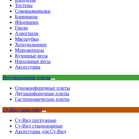
Тостеры
Соковыжималки
Блинницы
Яйцеварки
Грили
Аэрогрили
Мясорубки
Холодильники
Мороженицы
Кухонные весы
Напольные весы
Аксессуары
Индукционные плиты
Одноконфорочные плиты
Двухконфорочные плиты
Гастрономические плиты
Су-Вид (sous-vide)
Су-Вид погружные
Су-Вид стационарные
Аксессуары для Су-Вид