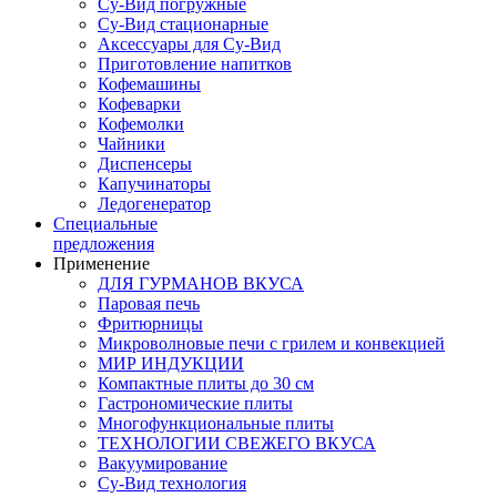
Су-Вид погружные
Су-Вид стационарные
Аксессуары для Су-Вид
Приготовление напитков
Кофемашины
Кофеварки
Кофемолки
Чайники
Диспенсеры
Капучинаторы
Ледогенератор
Специальные
предложения
Применение
ДЛЯ ГУРМАНОВ ВКУСА
Паровая печь
Фритюрницы
Микроволновые печи с грилем и конвекцией
МИР ИНДУКЦИИ
Компактные плиты до 30 см
Гастрономические плиты
Многофункциональные плиты
ТЕХНОЛОГИИ СВЕЖЕГО ВКУСА
Вакуумирование
Су-Вид технология