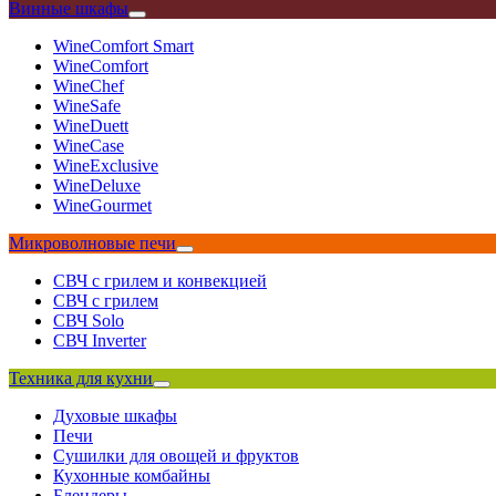
Винные шкафы
WineComfort Smart
WineComfort
WineChef
WineSafe
WineDuett
WineCase
WineExclusive
WineDeluxe
WineGourmet
Микроволновые печи
СВЧ с грилем и конвекцией
СВЧ с грилем
СВЧ Solo
СВЧ Inverter
Техника для кухни
Духовые шкафы
Печи
Сушилки для овощей и фруктов
Кухонные комбайны
Блендеры