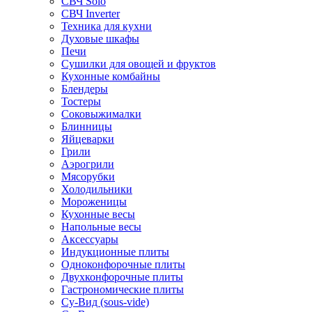
СВЧ Solo
СВЧ Inverter
Техника для кухни
Духовые шкафы
Печи
Сушилки для овощей и фруктов
Кухонные комбайны
Блендеры
Тостеры
Соковыжималки
Блинницы
Яйцеварки
Грили
Аэрогрили
Мясорубки
Холодильники
Мороженицы
Кухонные весы
Напольные весы
Аксессуары
Индукционные плиты
Одноконфорочные плиты
Двухконфорочные плиты
Гастрономические плиты
Су-Вид (sous-vide)