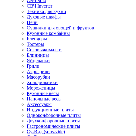
СВЧ Solo
СВЧ Inverter
Техника для кухни
Духовые шкафы
Печи
Сушилки для овощей и фруктов
Кухонные комбайны
Блендеры
Тостеры
Соковыжималки
Блинницы
Яйцеварки
Грили
Аэрогрили
Мясорубки
Холодильники
Мороженицы
Кухонные весы
Напольные весы
Аксессуары
Индукционные плиты
Одноконфорочные плиты
Двухконфорочные плиты
Гастрономические плиты
Су-Вид (sous-vide)