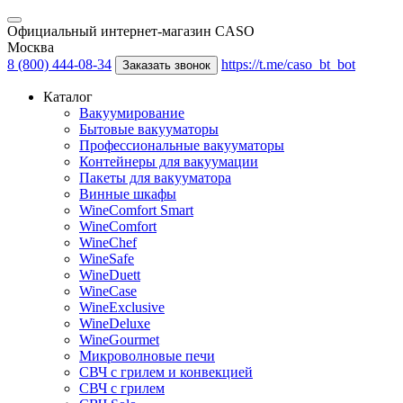
Официальный интернет-магазин CASO
Москва
8 (800) 444-08-34
https://t.me/caso_bt_bot
Заказать звонок
Каталог
Вакуумирование
Бытовые вакууматоры
Профессиональные вакууматоры
Контейнеры для вакуумации
Пакеты для вакууматора
Винные шкафы
WineComfort Smart
WineComfort
WineChef
WineSafe
WineDuett
WineCase
WineExclusive
WineDeluxe
WineGourmet
Микроволновые печи
СВЧ с грилем и конвекцией
СВЧ с грилем