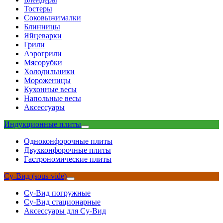
Тостеры
Соковыжималки
Блинницы
Яйцеварки
Грили
Аэрогрили
Мясорубки
Холодильники
Мороженицы
Кухонные весы
Напольные весы
Аксессуары
Индукционные плиты
Одноконфорочные плиты
Двухконфорочные плиты
Гастрономические плиты
Су-Вид (sous-vide)
Су-Вид погружные
Су-Вид стационарные
Аксессуары для Су-Вид