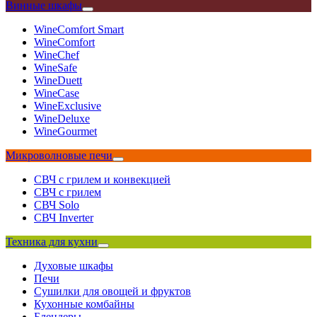
Винные шкафы
WineComfort Smart
WineComfort
WineChef
WineSafe
WineDuett
WineCase
WineExclusive
WineDeluxe
WineGourmet
Микроволновые печи
СВЧ с грилем и конвекцией
СВЧ с грилем
СВЧ Solo
СВЧ Inverter
Техника для кухни
Духовые шкафы
Печи
Сушилки для овощей и фруктов
Кухонные комбайны
Блендеры