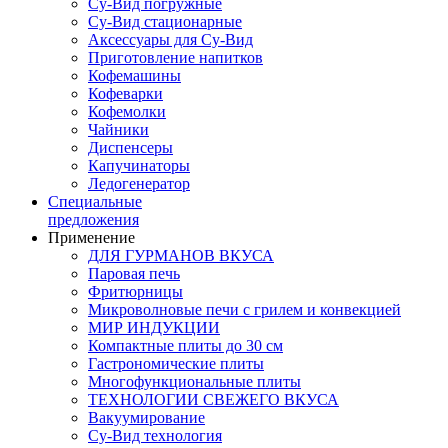
Су-Вид погружные
Су-Вид стационарные
Аксессуары для Су-Вид
Приготовление напитков
Кофемашины
Кофеварки
Кофемолки
Чайники
Диспенсеры
Капучинаторы
Ледогенератор
Специальные
предложения
Применение
ДЛЯ ГУРМАНОВ ВКУСА
Паровая печь
Фритюрницы
Микроволновые печи с грилем и конвекцией
МИР ИНДУКЦИИ
Компактные плиты до 30 см
Гастрономические плиты
Многофункциональные плиты
ТЕХНОЛОГИИ СВЕЖЕГО ВКУСА
Вакуумирование
Су-Вид технология