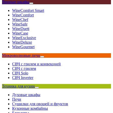
Винные шкафы
WineComfort Smart
WineComfort
WineChef
WineSafe
WineDuett
WineCase
WineExclusive
WineDeluxe
WineGourmet
Микроволновые печи
СВЧ с грилем и конвекцией
СВЧ с грилем
СВЧ Solo
СВЧ Inverter
Техника для кухни
Духовые шкафы
Печи
Сушилки для овощей и фруктов
Кухонные комбайны
Блендеры