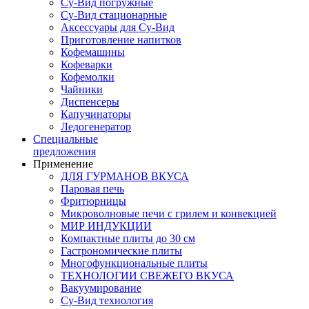
Су-Вид погружные
Су-Вид стационарные
Аксессуары для Су-Вид
Приготовление напитков
Кофемашины
Кофеварки
Кофемолки
Чайники
Диспенсеры
Капучинаторы
Ледогенератор
Специальные
предложения
Применение
ДЛЯ ГУРМАНОВ ВКУСА
Паровая печь
Фритюрницы
Микроволновые печи с грилем и конвекцией
МИР ИНДУКЦИИ
Компактные плиты до 30 см
Гастрономические плиты
Многофункциональные плиты
ТЕХНОЛОГИИ СВЕЖЕГО ВКУСА
Вакуумирование
Су-Вид технология