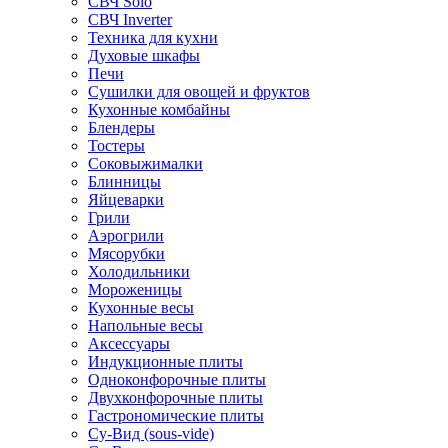
СВЧ Solo
СВЧ Inverter
Техника для кухни
Духовые шкафы
Печи
Сушилки для овощей и фруктов
Кухонные комбайны
Блендеры
Тостеры
Соковыжималки
Блинницы
Яйцеварки
Грили
Аэрогрили
Мясорубки
Холодильники
Мороженицы
Кухонные весы
Напольные весы
Аксессуары
Индукционные плиты
Одноконфорочные плиты
Двухконфорочные плиты
Гастрономические плиты
Су-Вид (sous-vide)