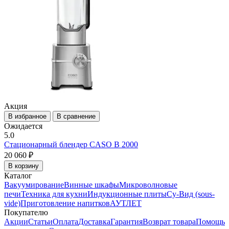
Акция
В избранное
В сравнение
Ожидается
5.0
Стационарный блендер CASO B 2000
20 060 ₽
В корзину
Каталог
Вакуумирование
Винные шкафы
Микроволновые
печи
Техника для кухни
Индукционные плиты
Су-Вид (sous-
vide)
Приготовление напитков
АУТЛЕТ
Покупателю
Акции
Статьи
Оплата
Доставка
Гарантия
Возврат товара
Помощь