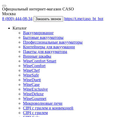
Официальный интернет-магазин CASO
Москва
8 (800) 444-08-34
https://t.me/caso_bt_bot
Заказать звонок
Каталог
Вакуумирование
Бытовые вакууматоры
Профессиональные вакууматоры
Контейнеры для вакуумации
Пакеты для вакууматора
Винные шкафы
WineComfort Smart
WineComfort
WineChef
WineSafe
WineDuett
WineCase
WineExclusive
WineDeluxe
WineGourmet
Микроволновые печи
СВЧ с грилем и конвекцией
СВЧ с грилем