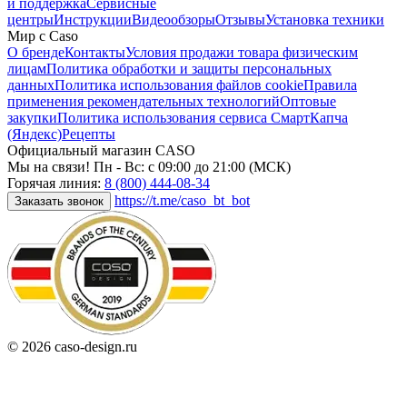
и поддержка
Сервисные
центры
Инструкции
Видеообзоры
Отзывы
Установка техники
Мир с Caso
О бренде
Контакты
Условия продажи товара физическим
лицам
Политика обработки и защиты персональных
данных
Политика использования файлов cookie
Правила
применения рекомендательных технологий
Оптовые
закупки
Политика использования сервиса СмартКапча
(Яндекс)
Рецепты
Официальный магазин CASO
Мы на связи! Пн - Вс: с 09:00 до 21:00 (МСК)
Горячая линия:
8 (800) 444-08-34
https://t.me/caso_bt_bot
Заказать звонок
© 2026 caso-design.ru