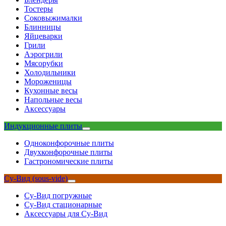
Тостеры
Соковыжималки
Блинницы
Яйцеварки
Грили
Аэрогрили
Мясорубки
Холодильники
Мороженицы
Кухонные весы
Напольные весы
Аксессуары
Индукционные плиты
Одноконфорочные плиты
Двухконфорочные плиты
Гастрономические плиты
Су-Вид (sous-vide)
Су-Вид погружные
Су-Вид стационарные
Аксессуары для Су-Вид