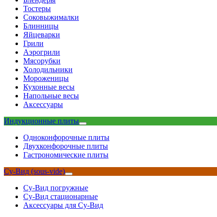
Тостеры
Соковыжималки
Блинницы
Яйцеварки
Грили
Аэрогрили
Мясорубки
Холодильники
Мороженицы
Кухонные весы
Напольные весы
Аксессуары
Индукционные плиты
Одноконфорочные плиты
Двухконфорочные плиты
Гастрономические плиты
Су-Вид (sous-vide)
Су-Вид погружные
Су-Вид стационарные
Аксессуары для Су-Вид