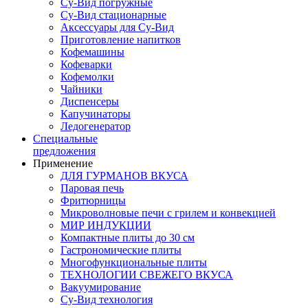
Су-Вид погружные
Су-Вид стационарные
Аксессуары для Су-Вид
Приготовление напитков
Кофемашины
Кофеварки
Кофемолки
Чайники
Диспенсеры
Капучинаторы
Ледогенератор
Специальные
предложения
Применение
ДЛЯ ГУРМАНОВ ВКУСА
Паровая печь
Фритюрницы
Микроволновые печи с грилем и конвекцией
МИР ИНДУКЦИИ
Компактные плиты до 30 см
Гастрономические плиты
Многофункциональные плиты
ТЕХНОЛОГИИ СВЕЖЕГО ВКУСА
Вакуумирование
Су-Вид технология