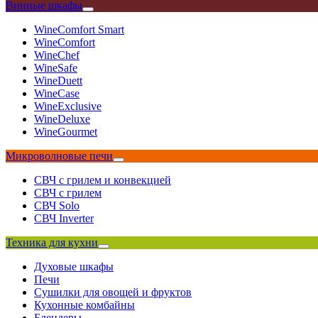
Винные шкафы
WineComfort Smart
WineComfort
WineChef
WineSafe
WineDuett
WineCase
WineExclusive
WineDeluxe
WineGourmet
Микроволновые печи
СВЧ с грилем и конвекцией
СВЧ с грилем
СВЧ Solo
СВЧ Inverter
Техника для кухни
Духовые шкафы
Печи
Сушилки для овощей и фруктов
Кухонные комбайны
Блендеры