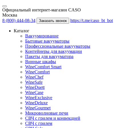
Официальный интернет-магазин CASO
Москва
8 (800) 444-08-34
https://t.me/caso_bt_bot
Заказать звонок
Каталог
Вакуумирование
Бытовые вакууматоры
Профессиональные вакууматоры
Контейнеры для вакуумации
Пакеты для вакууматора
Винные шкафы
WineComfort Smart
WineComfort
WineChef
WineSafe
WineDuett
WineCase
WineExclusive
WineDeluxe
WineGourmet
Микроволновые печи
СВЧ с грилем и конвекцией
СВЧ с грилем