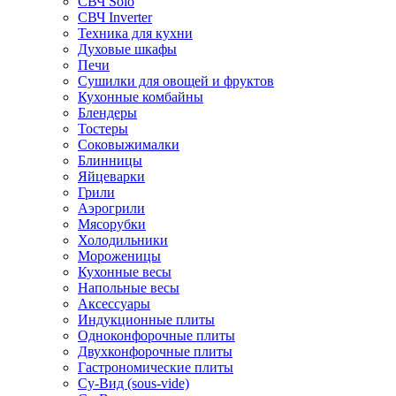
СВЧ Solo
СВЧ Inverter
Техника для кухни
Духовые шкафы
Печи
Сушилки для овощей и фруктов
Кухонные комбайны
Блендеры
Тостеры
Соковыжималки
Блинницы
Яйцеварки
Грили
Аэрогрили
Мясорубки
Холодильники
Мороженицы
Кухонные весы
Напольные весы
Аксессуары
Индукционные плиты
Одноконфорочные плиты
Двухконфорочные плиты
Гастрономические плиты
Су-Вид (sous-vide)