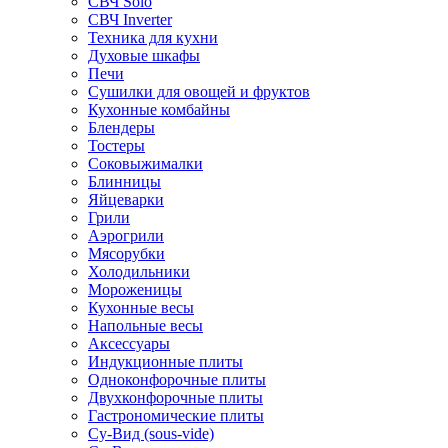
СВЧ Solo
СВЧ Inverter
Техника для кухни
Духовые шкафы
Печи
Сушилки для овощей и фруктов
Кухонные комбайны
Блендеры
Тостеры
Соковыжималки
Блинницы
Яйцеварки
Грили
Аэрогрили
Мясорубки
Холодильники
Мороженицы
Кухонные весы
Напольные весы
Аксессуары
Индукционные плиты
Одноконфорочные плиты
Двухконфорочные плиты
Гастрономические плиты
Су-Вид (sous-vide)