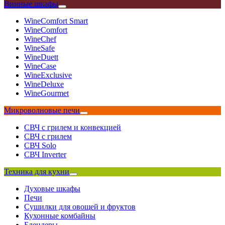
Винные шкафы
WineComfort Smart
WineComfort
WineChef
WineSafe
WineDuett
WineCase
WineExclusive
WineDeluxe
WineGourmet
Микроволновые печи
СВЧ с грилем и конвекцией
СВЧ с грилем
СВЧ Solo
СВЧ Inverter
Техника для кухни
Духовые шкафы
Печи
Сушилки для овощей и фруктов
Кухонные комбайны
Блендеры