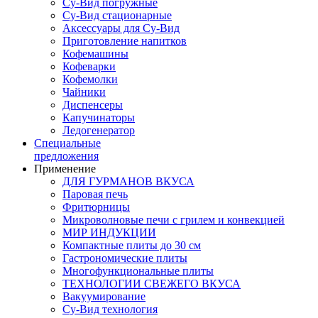
Су-Вид погружные
Су-Вид стационарные
Аксессуары для Су-Вид
Приготовление напитков
Кофемашины
Кофеварки
Кофемолки
Чайники
Диспенсеры
Капучинаторы
Ледогенератор
Специальные
предложения
Применение
ДЛЯ ГУРМАНОВ ВКУСА
Паровая печь
Фритюрницы
Микроволновые печи с грилем и конвекцией
МИР ИНДУКЦИИ
Компактные плиты до 30 см
Гастрономические плиты
Многофункциональные плиты
ТЕХНОЛОГИИ СВЕЖЕГО ВКУСА
Вакуумирование
Су-Вид технология