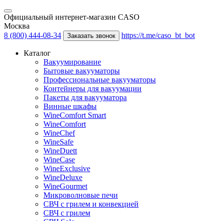
Официальный интернет-магазин CASO
Москва
8 (800) 444-08-34
https://t.me/caso_bt_bot
Заказать звонок
Каталог
Вакуумирование
Бытовые вакууматоры
Профессиональные вакууматоры
Контейнеры для вакуумации
Пакеты для вакууматора
Винные шкафы
WineComfort Smart
WineComfort
WineChef
WineSafe
WineDuett
WineCase
WineExclusive
WineDeluxe
WineGourmet
Микроволновые печи
СВЧ с грилем и конвекцией
СВЧ с грилем