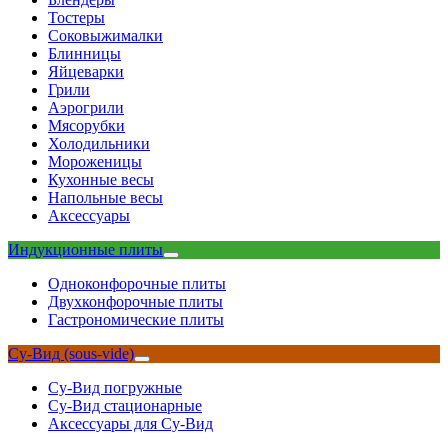
Тостеры
Соковыжималки
Блинницы
Яйцеварки
Грили
Аэрогрили
Мясорубки
Холодильники
Мороженицы
Кухонные весы
Напольные весы
Аксессуары
Индукционные плиты
Одноконфорочные плиты
Двухконфорочные плиты
Гастрономические плиты
Су-Вид (sous-vide)
Су-Вид погружные
Су-Вид стационарные
Аксессуары для Су-Вид