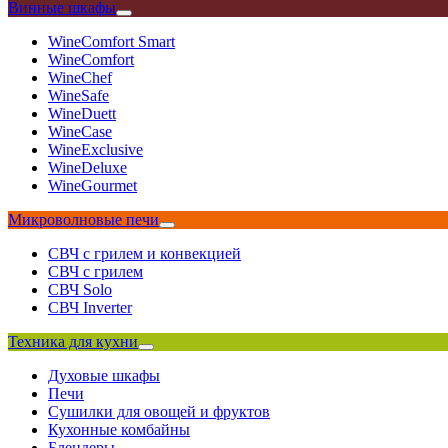
Винные шкафы
WineComfort Smart
WineComfort
WineChef
WineSafe
WineDuett
WineCase
WineExclusive
WineDeluxe
WineGourmet
Микроволновые печи
СВЧ с грилем и конвекцией
СВЧ с грилем
СВЧ Solo
СВЧ Inverter
Техника для кухни
Духовые шкафы
Печи
Сушилки для овощей и фруктов
Кухонные комбайны
Блендеры