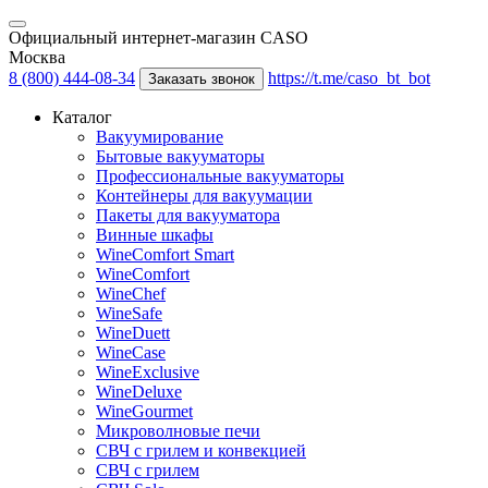
Официальный интернет-магазин CASO
Москва
8 (800) 444-08-34
https://t.me/caso_bt_bot
Заказать звонок
Каталог
Вакуумирование
Бытовые вакууматоры
Профессиональные вакууматоры
Контейнеры для вакуумации
Пакеты для вакууматора
Винные шкафы
WineComfort Smart
WineComfort
WineChef
WineSafe
WineDuett
WineCase
WineExclusive
WineDeluxe
WineGourmet
Микроволновые печи
СВЧ с грилем и конвекцией
СВЧ с грилем