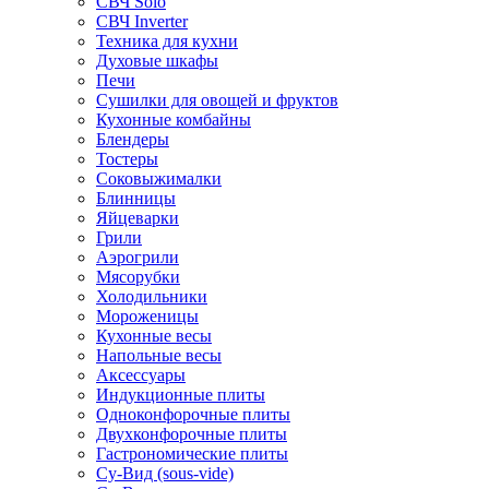
СВЧ Solo
СВЧ Inverter
Техника для кухни
Духовые шкафы
Печи
Сушилки для овощей и фруктов
Кухонные комбайны
Блендеры
Тостеры
Соковыжималки
Блинницы
Яйцеварки
Грили
Аэрогрили
Мясорубки
Холодильники
Мороженицы
Кухонные весы
Напольные весы
Аксессуары
Индукционные плиты
Одноконфорочные плиты
Двухконфорочные плиты
Гастрономические плиты
Су-Вид (sous-vide)