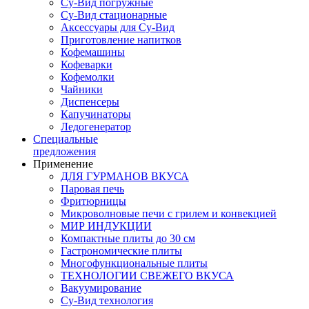
Су-Вид погружные
Су-Вид стационарные
Аксессуары для Су-Вид
Приготовление напитков
Кофемашины
Кофеварки
Кофемолки
Чайники
Диспенсеры
Капучинаторы
Ледогенератор
Специальные
предложения
Применение
ДЛЯ ГУРМАНОВ ВКУСА
Паровая печь
Фритюрницы
Микроволновые печи с грилем и конвекцией
МИР ИНДУКЦИИ
Компактные плиты до 30 см
Гастрономические плиты
Многофункциональные плиты
ТЕХНОЛОГИИ СВЕЖЕГО ВКУСА
Вакуумирование
Су-Вид технология