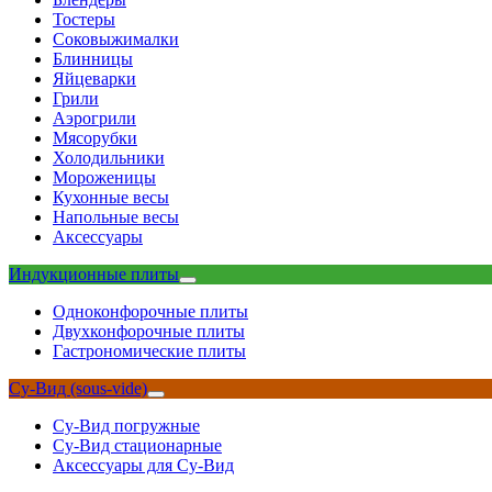
Тостеры
Соковыжималки
Блинницы
Яйцеварки
Грили
Аэрогрили
Мясорубки
Холодильники
Мороженицы
Кухонные весы
Напольные весы
Аксессуары
Индукционные плиты
Одноконфорочные плиты
Двухконфорочные плиты
Гастрономические плиты
Су-Вид (sous-vide)
Су-Вид погружные
Су-Вид стационарные
Аксессуары для Су-Вид