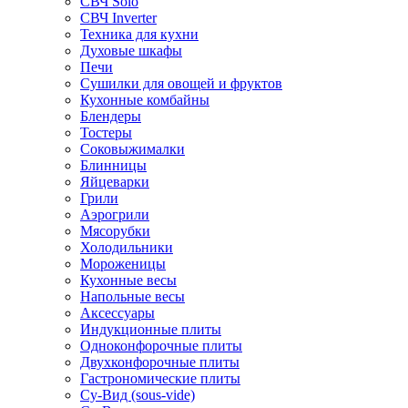
СВЧ Solo
СВЧ Inverter
Техника для кухни
Духовые шкафы
Печи
Сушилки для овощей и фруктов
Кухонные комбайны
Блендеры
Тостеры
Соковыжималки
Блинницы
Яйцеварки
Грили
Аэрогрили
Мясорубки
Холодильники
Мороженицы
Кухонные весы
Напольные весы
Аксессуары
Индукционные плиты
Одноконфорочные плиты
Двухконфорочные плиты
Гастрономические плиты
Су-Вид (sous-vide)