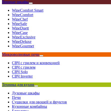
Винные шкафы
WineComfort Smart
WineComfort
WineChef
WineSafe
WineDuett
WineCase
WineExclusive
WineDeluxe
WineGourmet
Микроволновые печи
СВЧ с грилем и конвекцией
СВЧ с грилем
СВЧ Solo
СВЧ Inverter
Техника для кухни
Духовые шкафы
Печи
Сушилки для овощей и фруктов
Кухонные комбайны
Блендеры