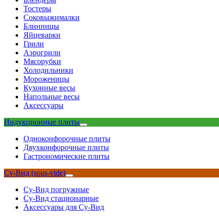
Тостеры
Соковыжималки
Блинницы
Яйцеварки
Грили
Аэрогрили
Мясорубки
Холодильники
Мороженицы
Кухонные весы
Напольные весы
Аксессуары
Индукционные плиты
Одноконфорочные плиты
Двухконфорочные плиты
Гастрономические плиты
Су-Вид (sous-vide)
Су-Вид погружные
Су-Вид стационарные
Аксессуары для Су-Вид