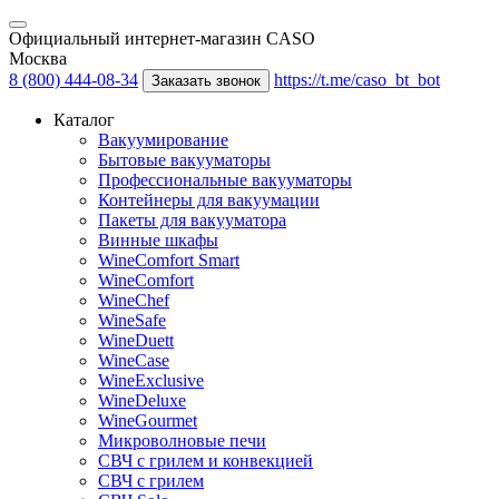
Официальный интернет-магазин CASO
Москва
8 (800) 444-08-34
https://t.me/caso_bt_bot
Заказать звонок
Каталог
Вакуумирование
Бытовые вакууматоры
Профессиональные вакууматоры
Контейнеры для вакуумации
Пакеты для вакууматора
Винные шкафы
WineComfort Smart
WineComfort
WineChef
WineSafe
WineDuett
WineCase
WineExclusive
WineDeluxe
WineGourmet
Микроволновые печи
СВЧ с грилем и конвекцией
СВЧ с грилем