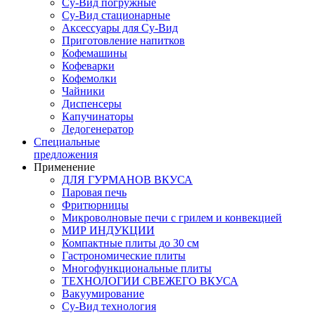
Су-Вид погружные
Су-Вид стационарные
Аксессуары для Су-Вид
Приготовление напитков
Кофемашины
Кофеварки
Кофемолки
Чайники
Диспенсеры
Капучинаторы
Ледогенератор
Специальные
предложения
Применение
ДЛЯ ГУРМАНОВ ВКУСА
Паровая печь
Фритюрницы
Микроволновые печи с грилем и конвекцией
МИР ИНДУКЦИИ
Компактные плиты до 30 см
Гастрономические плиты
Многофункциональные плиты
ТЕХНОЛОГИИ СВЕЖЕГО ВКУСА
Вакуумирование
Су-Вид технология