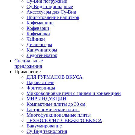
Су-Вид погружные
Су-Вид стационарные
Аксессуары для Су-Вид
Приготовление напитков
Кофемашины
Кофеварки
Кофемолки
Чайники
Диспенсеры
Капучинаторы
Ледогенератор
Специальные
предложения
Применение
ДЛЯ ГУРМАНОВ ВКУСА
Паровая печь
Фритюрницы
Микроволновые печи с грилем и конвекцией
МИР ИНДУКЦИИ
Компактные плиты до 30 см
Гастрономические плиты
Многофункциональные плиты
ТЕХНОЛОГИИ СВЕЖЕГО ВКУСА
Вакуумирование
Су-Вид технология