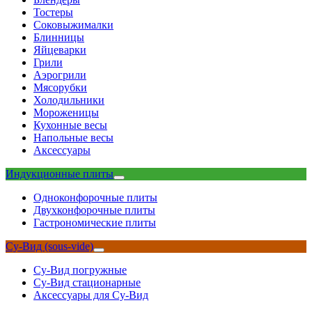
Тостеры
Соковыжималки
Блинницы
Яйцеварки
Грили
Аэрогрили
Мясорубки
Холодильники
Мороженицы
Кухонные весы
Напольные весы
Аксессуары
Индукционные плиты
Одноконфорочные плиты
Двухконфорочные плиты
Гастрономические плиты
Су-Вид (sous-vide)
Су-Вид погружные
Су-Вид стационарные
Аксессуары для Су-Вид