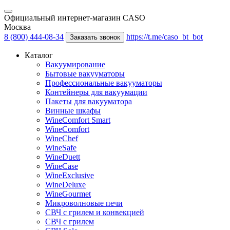
Официальный интернет-магазин CASO
Москва
8 (800) 444-08-34
https://t.me/caso_bt_bot
Заказать звонок
Каталог
Вакуумирование
Бытовые вакууматоры
Профессиональные вакууматоры
Контейнеры для вакуумации
Пакеты для вакууматора
Винные шкафы
WineComfort Smart
WineComfort
WineChef
WineSafe
WineDuett
WineCase
WineExclusive
WineDeluxe
WineGourmet
Микроволновые печи
СВЧ с грилем и конвекцией
СВЧ с грилем