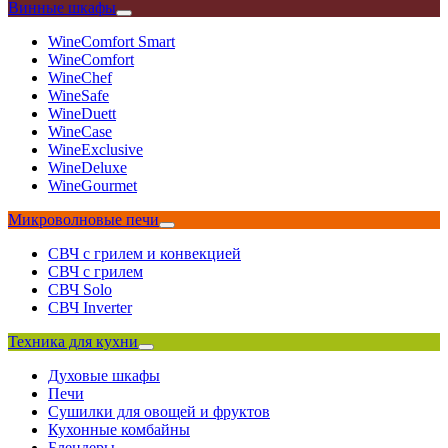
Винные шкафы
WineComfort Smart
WineComfort
WineChef
WineSafe
WineDuett
WineCase
WineExclusive
WineDeluxe
WineGourmet
Микроволновые печи
СВЧ с грилем и конвекцией
СВЧ с грилем
СВЧ Solo
СВЧ Inverter
Техника для кухни
Духовые шкафы
Печи
Сушилки для овощей и фруктов
Кухонные комбайны
Блендеры