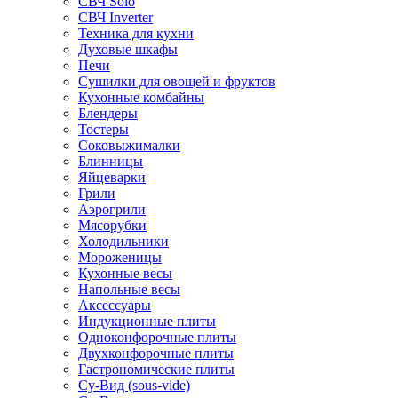
СВЧ Solo
СВЧ Inverter
Техника для кухни
Духовые шкафы
Печи
Сушилки для овощей и фруктов
Кухонные комбайны
Блендеры
Тостеры
Соковыжималки
Блинницы
Яйцеварки
Грили
Аэрогрили
Мясорубки
Холодильники
Мороженицы
Кухонные весы
Напольные весы
Аксессуары
Индукционные плиты
Одноконфорочные плиты
Двухконфорочные плиты
Гастрономические плиты
Су-Вид (sous-vide)