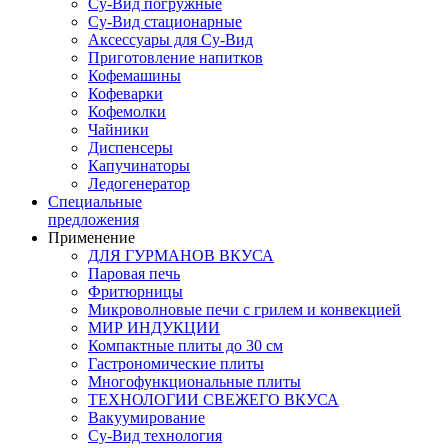
Су-Вид погружные
Су-Вид стационарные
Аксессуары для Су-Вид
Приготовление напитков
Кофемашины
Кофеварки
Кофемолки
Чайники
Диспенсеры
Капучинаторы
Ледогенератор
Специальные
предложения
Применение
ДЛЯ ГУРМАНОВ ВКУСА
Паровая печь
Фритюрницы
Микроволновые печи с грилем и конвекцией
МИР ИНДУКЦИИ
Компактные плиты до 30 см
Гастрономические плиты
Многофункциональные плиты
ТЕХНОЛОГИИ СВЕЖЕГО ВКУСА
Вакуумирование
Су-Вид технология