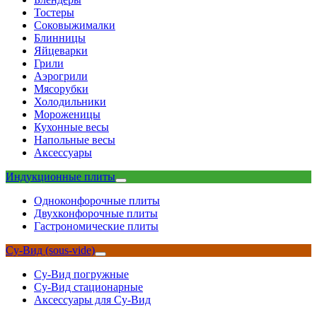
Тостеры
Соковыжималки
Блинницы
Яйцеварки
Грили
Аэрогрили
Мясорубки
Холодильники
Мороженицы
Кухонные весы
Напольные весы
Аксессуары
Индукционные плиты
Одноконфорочные плиты
Двухконфорочные плиты
Гастрономические плиты
Су-Вид (sous-vide)
Су-Вид погружные
Су-Вид стационарные
Аксессуары для Су-Вид