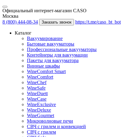
Официальный интернет-магазин CASO
Москва
8 (800) 444-08-34
https://t.me/caso_bt_bot
Заказать звонок
Каталог
Вакуумирование
Бытовые вакууматоры
Профессиональные вакууматоры
Контейнеры для вакуумации
Пакеты для вакууматора
Винные шкафы
WineComfort Smart
WineComfort
WineChef
WineSafe
WineDuett
WineCase
WineExclusive
WineDeluxe
WineGourmet
Микроволновые печи
СВЧ с грилем и конвекцией
СВЧ с грилем