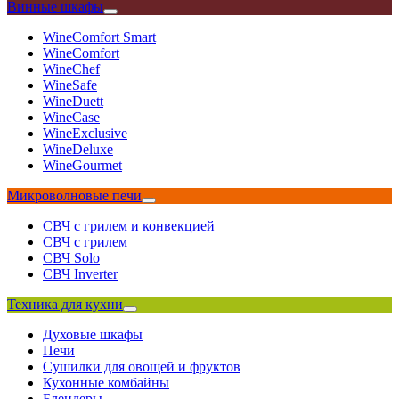
Винные шкафы
WineComfort Smart
WineComfort
WineChef
WineSafe
WineDuett
WineCase
WineExclusive
WineDeluxe
WineGourmet
Микроволновые печи
СВЧ с грилем и конвекцией
СВЧ с грилем
СВЧ Solo
СВЧ Inverter
Техника для кухни
Духовые шкафы
Печи
Сушилки для овощей и фруктов
Кухонные комбайны
Блендеры