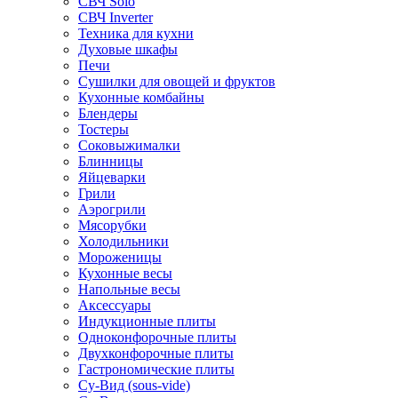
СВЧ Solo
СВЧ Inverter
Техника для кухни
Духовые шкафы
Печи
Сушилки для овощей и фруктов
Кухонные комбайны
Блендеры
Тостеры
Соковыжималки
Блинницы
Яйцеварки
Грили
Аэрогрили
Мясорубки
Холодильники
Мороженицы
Кухонные весы
Напольные весы
Аксессуары
Индукционные плиты
Одноконфорочные плиты
Двухконфорочные плиты
Гастрономические плиты
Су-Вид (sous-vide)