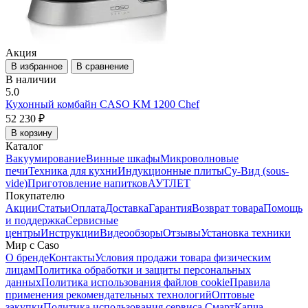
Акция
В избранное
В сравнение
В наличии
5.0
Кухонный комбайн CASO KM 1200 Chef
52 230 ₽
В корзину
Каталог
Вакуумирование
Винные шкафы
Микроволновые
печи
Техника для кухни
Индукционные плиты
Су-Вид (sous-
vide)
Приготовление напитков
АУТЛЕТ
Покупателю
Акции
Статьи
Оплата
Доставка
Гарантия
Возврат товара
Помощь
и поддержка
Сервисные
центры
Инструкции
Видеообзоры
Отзывы
Установка техники
Мир с Caso
О бренде
Контакты
Условия продажи товара физическим
лицам
Политика обработки и защиты персональных
данных
Политика использования файлов cookie
Правила
применения рекомендательных технологий
Оптовые
закупки
Политика использования сервиса СмартКапча