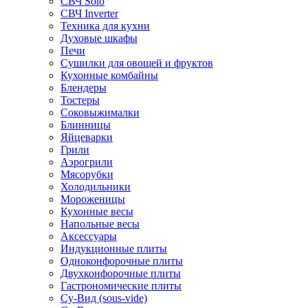
СВЧ Solo
СВЧ Inverter
Техника для кухни
Духовые шкафы
Печи
Сушилки для овощей и фруктов
Кухонные комбайны
Блендеры
Тостеры
Соковыжималки
Блинницы
Яйцеварки
Грили
Аэрогрили
Мясорубки
Холодильники
Мороженицы
Кухонные весы
Напольные весы
Аксессуары
Индукционные плиты
Одноконфорочные плиты
Двухконфорочные плиты
Гастрономические плиты
Су-Вид (sous-vide)