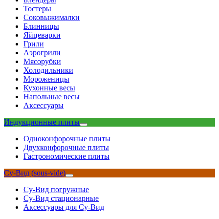
Тостеры
Соковыжималки
Блинницы
Яйцеварки
Грили
Аэрогрили
Мясорубки
Холодильники
Мороженицы
Кухонные весы
Напольные весы
Аксессуары
Индукционные плиты
Одноконфорочные плиты
Двухконфорочные плиты
Гастрономические плиты
Су-Вид (sous-vide)
Су-Вид погружные
Су-Вид стационарные
Аксессуары для Су-Вид