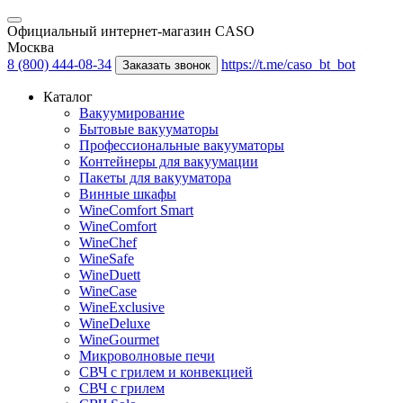
Официальный интернет-магазин CASO
Москва
8 (800) 444-08-34
https://t.me/caso_bt_bot
Заказать звонок
Каталог
Вакуумирование
Бытовые вакууматоры
Профессиональные вакууматоры
Контейнеры для вакуумации
Пакеты для вакууматора
Винные шкафы
WineComfort Smart
WineComfort
WineChef
WineSafe
WineDuett
WineCase
WineExclusive
WineDeluxe
WineGourmet
Микроволновые печи
СВЧ с грилем и конвекцией
СВЧ с грилем