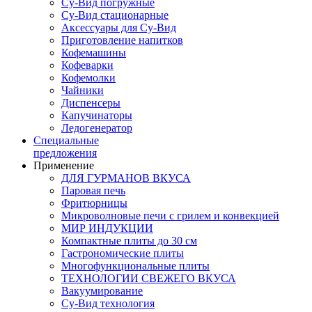
Су-Вид погружные
Су-Вид стационарные
Аксессуары для Су-Вид
Приготовление напитков
Кофемашины
Кофеварки
Кофемолки
Чайники
Диспенсеры
Капучинаторы
Ледогенератор
Специальные
предложения
Применение
ДЛЯ ГУРМАНОВ ВКУСА
Паровая печь
Фритюрницы
Микроволновые печи с грилем и конвекцией
МИР ИНДУКЦИИ
Компактные плиты до 30 см
Гастрономические плиты
Многофункциональные плиты
ТЕХНОЛОГИИ СВЕЖЕГО ВКУСА
Вакуумирование
Су-Вид технология