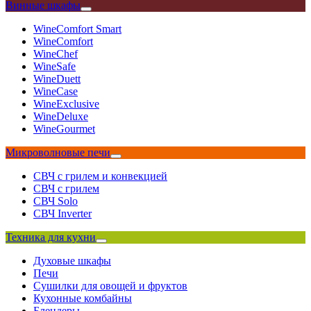
Винные шкафы
WineComfort Smart
WineComfort
WineChef
WineSafe
WineDuett
WineCase
WineExclusive
WineDeluxe
WineGourmet
Микроволновые печи
СВЧ с грилем и конвекцией
СВЧ с грилем
СВЧ Solo
СВЧ Inverter
Техника для кухни
Духовые шкафы
Печи
Сушилки для овощей и фруктов
Кухонные комбайны
Блендеры