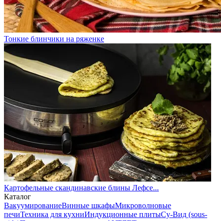
Тонкие блинчики на ряженке
Картофельные скандинавские блины Лефсе...
Каталог
Вакуумирование
Винные шкафы
Микроволновые
печи
Техника для кухни
Индукционные плиты
Су-Вид (sous-