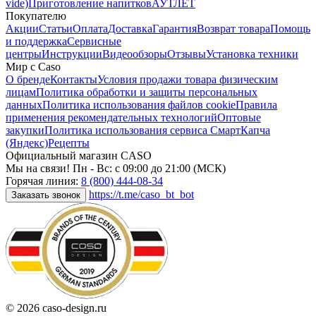
vide)
Приготовление напитков
АУТЛЕТ
Покупателю
Акции
Статьи
Оплата
Доставка
Гарантия
Возврат товара
Помощь
и поддержка
Сервисные
центры
Инструкции
Видеообзоры
Отзывы
Установка техники
Мир с Caso
О бренде
Контакты
Условия продажи товара физическим
лицам
Политика обработки и защиты персональных
данных
Политика использования файлов cookie
Правила
применения рекомендательных технологий
Оптовые
закупки
Политика использования сервиса СмартКапча
(Яндекс)
Рецепты
Официальный магазин CASO
Мы на связи! Пн - Вс: с 09:00 до 21:00 (МСК)
Горячая линия:
8 (800) 444-08-34
https://t.me/caso_bt_bot
Заказать звонок
© 2026 caso-design.ru