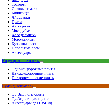
Тостеры
Соковыжималки
Блинницы
Яйцеварки
Грили
Аэрогрили
Мясорубки
Холодильники
Мороженицы
Кухонные весы
Напольные весы
Аксессуары
Индукционные плиты
Одноконфорочные плиты
Двухконфорочные плиты
Гастрономические плиты
Су-Вид (sous-vide)
Су-Вид погружные
Су-Вид стационарные
Аксессуары для Су-Вид