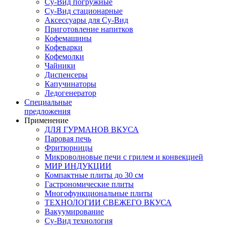
Су-Вид погружные
Су-Вид стационарные
Аксессуары для Су-Вид
Приготовление напитков
Кофемашины
Кофеварки
Кофемолки
Чайники
Диспенсеры
Капучинаторы
Ледогенератор
Специальные
предложения
Применение
ДЛЯ ГУРМАНОВ ВКУСА
Паровая печь
Фритюрницы
Микроволновые печи с грилем и конвекцией
МИР ИНДУКЦИИ
Компактные плиты до 30 см
Гастрономические плиты
Многофункциональные плиты
ТЕХНОЛОГИИ СВЕЖЕГО ВКУСА
Вакуумирование
Су-Вид технология