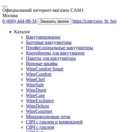
Официальный интернет-магазин CASO
Москва
8 (800) 444-08-34
https://t.me/caso_bt_bot
Заказать звонок
Каталог
Вакуумирование
Бытовые вакууматоры
Профессиональные вакууматоры
Контейнеры для вакуумации
Пакеты для вакууматора
Винные шкафы
WineComfort Smart
WineComfort
WineChef
WineSafe
WineDuett
WineCase
WineExclusive
WineDeluxe
WineGourmet
Микроволновые печи
СВЧ с грилем и конвекцией
СВЧ с грилем