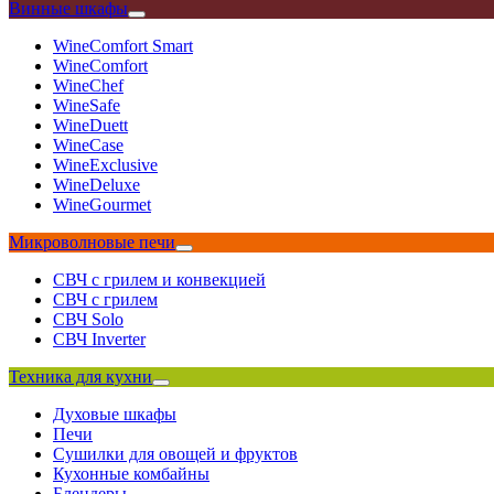
Винные шкафы
WineComfort Smart
WineComfort
WineChef
WineSafe
WineDuett
WineCase
WineExclusive
WineDeluxe
WineGourmet
Микроволновые печи
СВЧ с грилем и конвекцией
СВЧ с грилем
СВЧ Solo
СВЧ Inverter
Техника для кухни
Духовые шкафы
Печи
Сушилки для овощей и фруктов
Кухонные комбайны
Блендеры