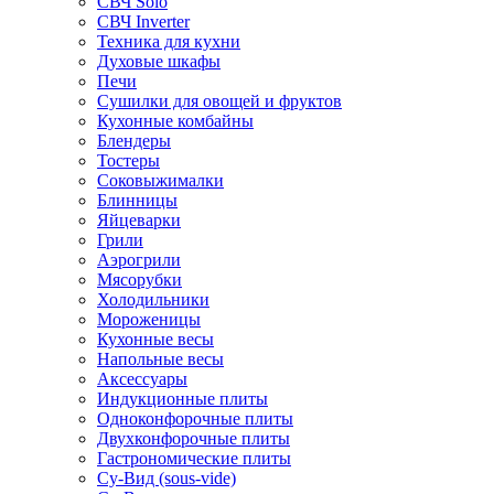
СВЧ Solo
СВЧ Inverter
Техника для кухни
Духовые шкафы
Печи
Сушилки для овощей и фруктов
Кухонные комбайны
Блендеры
Тостеры
Соковыжималки
Блинницы
Яйцеварки
Грили
Аэрогрили
Мясорубки
Холодильники
Мороженицы
Кухонные весы
Напольные весы
Аксессуары
Индукционные плиты
Одноконфорочные плиты
Двухконфорочные плиты
Гастрономические плиты
Су-Вид (sous-vide)