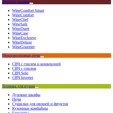
Винные шкафы
WineComfort Smart
WineComfort
WineChef
WineSafe
WineDuett
WineCase
WineExclusive
WineDeluxe
WineGourmet
Микроволновые печи
СВЧ с грилем и конвекцией
СВЧ с грилем
СВЧ Solo
СВЧ Inverter
Техника для кухни
Духовые шкафы
Печи
Сушилки для овощей и фруктов
Кухонные комбайны
Блендеры