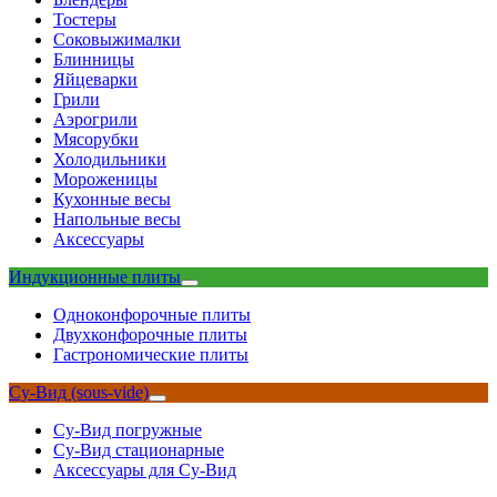
Тостеры
Соковыжималки
Блинницы
Яйцеварки
Грили
Аэрогрили
Мясорубки
Холодильники
Мороженицы
Кухонные весы
Напольные весы
Аксессуары
Индукционные плиты
Одноконфорочные плиты
Двухконфорочные плиты
Гастрономические плиты
Су-Вид (sous-vide)
Су-Вид погружные
Су-Вид стационарные
Аксессуары для Су-Вид