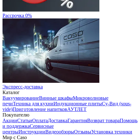
Рассрочка 0%
Экспресс-доставка
Каталог
Вакуумирование
Винные шкафы
Микроволновые
печи
Техника для кухни
Индукционные плиты
Су-Вид (sous-
vide)
Приготовление напитков
АУТЛЕТ
Покупателю
Акции
Статьи
Оплата
Доставка
Гарантия
Возврат товара
Помощь
и поддержка
Сервисные
центры
Инструкции
Видеообзоры
Отзывы
Установка техники
Мир с Caso