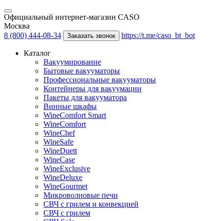
Официальный интернет-магазин CASO
Москва
8 (800) 444-08-34
https://t.me/caso_bt_bot
Заказать звонок
Каталог
Вакуумирование
Бытовые вакууматоры
Профессиональные вакууматоры
Контейнеры для вакуумации
Пакеты для вакууматора
Винные шкафы
WineComfort Smart
WineComfort
WineChef
WineSafe
WineDuett
WineCase
WineExclusive
WineDeluxe
WineGourmet
Микроволновые печи
СВЧ с грилем и конвекцией
СВЧ с грилем