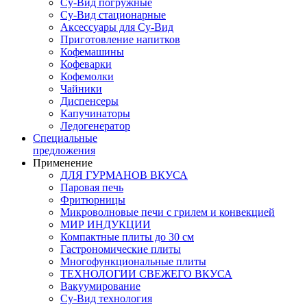
Су-Вид погружные
Су-Вид стационарные
Аксессуары для Су-Вид
Приготовление напитков
Кофемашины
Кофеварки
Кофемолки
Чайники
Диспенсеры
Капучинаторы
Ледогенератор
Специальные
предложения
Применение
ДЛЯ ГУРМАНОВ ВКУСА
Паровая печь
Фритюрницы
Микроволновые печи с грилем и конвекцией
МИР ИНДУКЦИИ
Компактные плиты до 30 см
Гастрономические плиты
Многофункциональные плиты
ТЕХНОЛОГИИ СВЕЖЕГО ВКУСА
Вакуумирование
Су-Вид технология