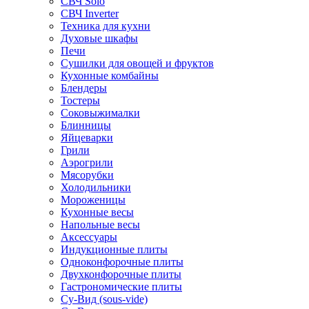
СВЧ Solo
СВЧ Inverter
Техника для кухни
Духовые шкафы
Печи
Сушилки для овощей и фруктов
Кухонные комбайны
Блендеры
Тостеры
Соковыжималки
Блинницы
Яйцеварки
Грили
Аэрогрили
Мясорубки
Холодильники
Мороженицы
Кухонные весы
Напольные весы
Аксессуары
Индукционные плиты
Одноконфорочные плиты
Двухконфорочные плиты
Гастрономические плиты
Су-Вид (sous-vide)