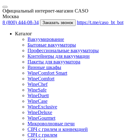
Официальный интернет-магазин CASO
Москва
8 (800) 444-08-34
https://t.me/caso_bt_bot
Заказать звонок
Каталог
Вакуумирование
Бытовые вакууматоры
Профессиональные вакууматоры
Контейнеры для вакуумации
Пакеты для вакууматора
Винные шкафы
WineComfort Smart
WineComfort
WineChef
WineSafe
WineDuett
WineCase
WineExclusive
WineDeluxe
WineGourmet
Микроволновые печи
СВЧ с грилем и конвекцией
СВЧ с грилем