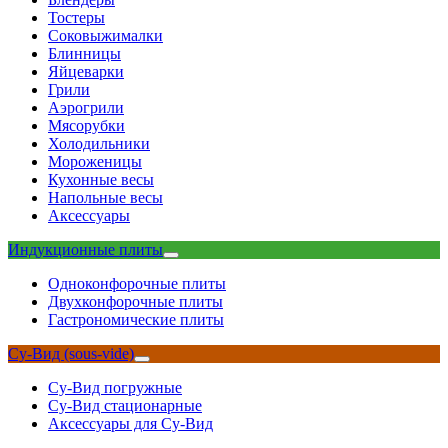
Тостеры
Соковыжималки
Блинницы
Яйцеварки
Грили
Аэрогрили
Мясорубки
Холодильники
Мороженицы
Кухонные весы
Напольные весы
Аксессуары
Индукционные плиты
Одноконфорочные плиты
Двухконфорочные плиты
Гастрономические плиты
Су-Вид (sous-vide)
Су-Вид погружные
Су-Вид стационарные
Аксессуары для Су-Вид