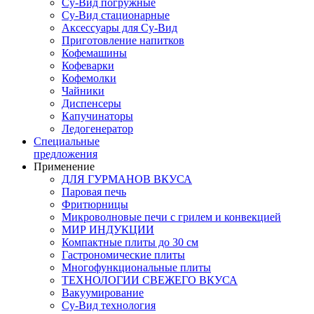
Су-Вид погружные
Су-Вид стационарные
Аксессуары для Су-Вид
Приготовление напитков
Кофемашины
Кофеварки
Кофемолки
Чайники
Диспенсеры
Капучинаторы
Ледогенератор
Специальные
предложения
Применение
ДЛЯ ГУРМАНОВ ВКУСА
Паровая печь
Фритюрницы
Микроволновые печи с грилем и конвекцией
МИР ИНДУКЦИИ
Компактные плиты до 30 см
Гастрономические плиты
Многофункциональные плиты
ТЕХНОЛОГИИ СВЕЖЕГО ВКУСА
Вакуумирование
Су-Вид технология