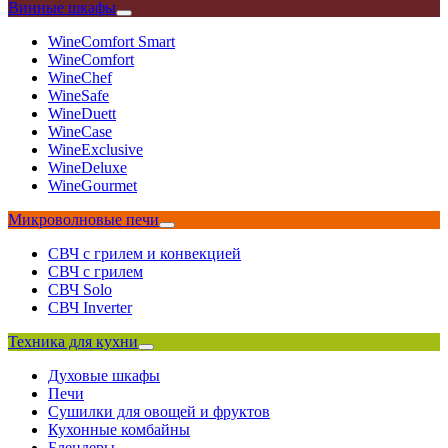
Винные шкафы
WineComfort Smart
WineComfort
WineChef
WineSafe
WineDuett
WineCase
WineExclusive
WineDeluxe
WineGourmet
Микроволновые печи
СВЧ с грилем и конвекцией
СВЧ с грилем
СВЧ Solo
СВЧ Inverter
Техника для кухни
Духовые шкафы
Печи
Сушилки для овощей и фруктов
Кухонные комбайны
Блендеры