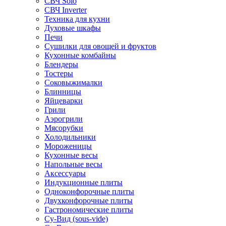
СВЧ Solo
СВЧ Inverter
Техника для кухни
Духовые шкафы
Печи
Сушилки для овощей и фруктов
Кухонные комбайны
Блендеры
Тостеры
Соковыжималки
Блинницы
Яйцеварки
Грили
Аэрогрили
Мясорубки
Холодильники
Мороженицы
Кухонные весы
Напольные весы
Аксессуары
Индукционные плиты
Одноконфорочные плиты
Двухконфорочные плиты
Гастрономические плиты
Су-Вид (sous-vide)