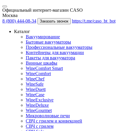
Официальный интернет-магазин CASO
Москва
8 (800) 444-08-34
https://t.me/caso_bt_bot
Заказать звонок
Каталог
Вакуумирование
Бытовые вакууматоры
Профессиональные вакууматоры
Контейнеры для вакуумации
Пакеты для вакууматора
Винные шкафы
WineComfort Smart
WineComfort
WineChef
WineSafe
WineDuett
WineCase
WineExclusive
WineDeluxe
WineGourmet
Микроволновые печи
СВЧ с грилем и конвекцией
СВЧ с грилем