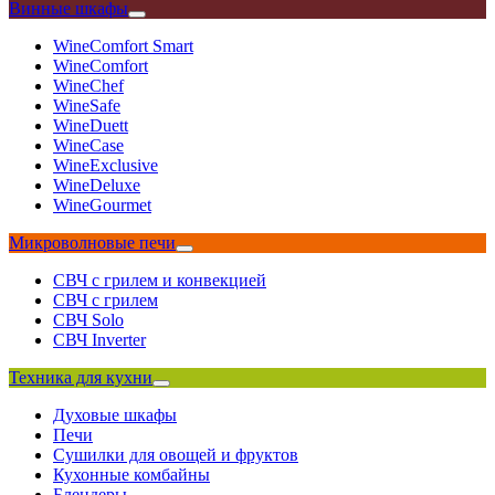
Винные шкафы
WineComfort Smart
WineComfort
WineChef
WineSafe
WineDuett
WineCase
WineExclusive
WineDeluxe
WineGourmet
Микроволновые печи
СВЧ с грилем и конвекцией
СВЧ с грилем
СВЧ Solo
СВЧ Inverter
Техника для кухни
Духовые шкафы
Печи
Сушилки для овощей и фруктов
Кухонные комбайны
Блендеры