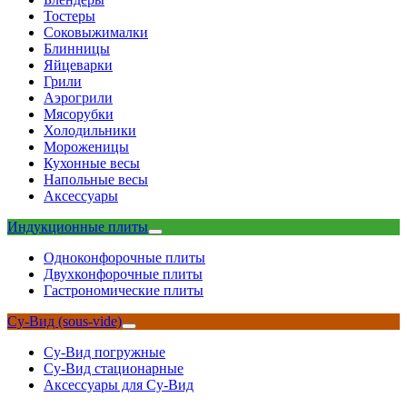
Тостеры
Соковыжималки
Блинницы
Яйцеварки
Грили
Аэрогрили
Мясорубки
Холодильники
Мороженицы
Кухонные весы
Напольные весы
Аксессуары
Индукционные плиты
Одноконфорочные плиты
Двухконфорочные плиты
Гастрономические плиты
Су-Вид (sous-vide)
Су-Вид погружные
Су-Вид стационарные
Аксессуары для Су-Вид