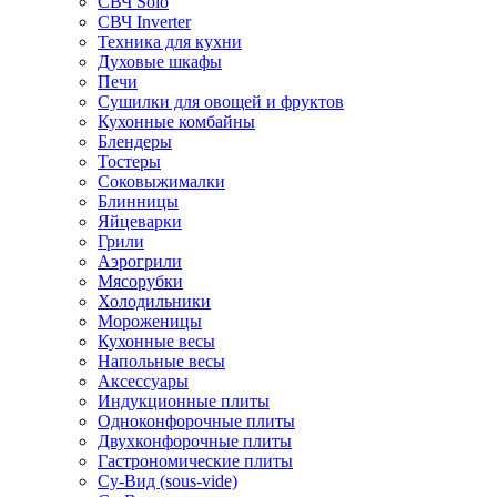
СВЧ Solo
СВЧ Inverter
Техника для кухни
Духовые шкафы
Печи
Сушилки для овощей и фруктов
Кухонные комбайны
Блендеры
Тостеры
Соковыжималки
Блинницы
Яйцеварки
Грили
Аэрогрили
Мясорубки
Холодильники
Мороженицы
Кухонные весы
Напольные весы
Аксессуары
Индукционные плиты
Одноконфорочные плиты
Двухконфорочные плиты
Гастрономические плиты
Су-Вид (sous-vide)