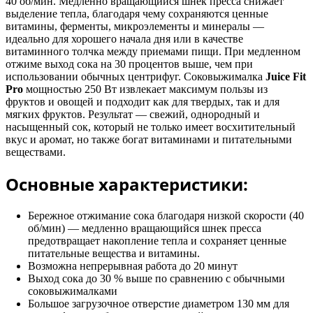
40 об/мин. Медленно вращающийся шнек пресса снижает
выделение тепла, благодаря чему сохраняются ценные
витамины, ферменты, микроэлементы и минералы —
идеально для хорошего начала дня или в качестве
витаминного толчка между приемами пищи. При медленном
отжиме выход сока на 30 процентов выше, чем при
использовании обычных центрифуг. Соковыжималка
Juice Fit
Pro
мощностью 250 Вт извлекает максимум пользы из
фруктов и овощей и подходит как для твердых, так и для
мягких фруктов. Результат — свежий, однородный и
насыщенный сок, который не только имеет восхитительный
вкус и аромат, но также богат витаминами и питательными
веществами.
Основные характеристики:
Бережное отжимание сока благодаря низкой скорости (40
об/мин) — медленно вращающийся шнек пресса
предотвращает накопление тепла и сохраняет ценные
питательные вещества и витамины.
Возможна непрерывная работа до 20 минут
Выход сока до 30 % выше по сравнению с обычными
соковыжималками
Большое загрузочное отверстие
диаметром 130 мм для