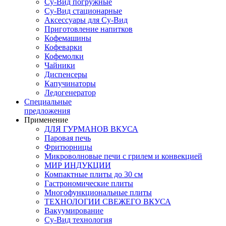
Су-Вид погружные
Су-Вид стационарные
Аксессуары для Су-Вид
Приготовление напитков
Кофемашины
Кофеварки
Кофемолки
Чайники
Диспенсеры
Капучинаторы
Ледогенератор
Специальные
предложения
Применение
ДЛЯ ГУРМАНОВ ВКУСА
Паровая печь
Фритюрницы
Микроволновые печи с грилем и конвекцией
МИР ИНДУКЦИИ
Компактные плиты до 30 см
Гастрономические плиты
Многофункциональные плиты
ТЕХНОЛОГИИ СВЕЖЕГО ВКУСА
Вакуумирование
Су-Вид технология