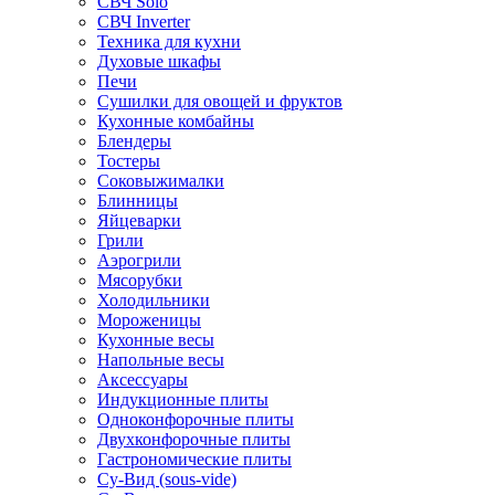
СВЧ Solo
СВЧ Inverter
Техника для кухни
Духовые шкафы
Печи
Сушилки для овощей и фруктов
Кухонные комбайны
Блендеры
Тостеры
Соковыжималки
Блинницы
Яйцеварки
Грили
Аэрогрили
Мясорубки
Холодильники
Мороженицы
Кухонные весы
Напольные весы
Аксессуары
Индукционные плиты
Одноконфорочные плиты
Двухконфорочные плиты
Гастрономические плиты
Су-Вид (sous-vide)