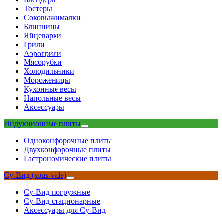
Тостеры
Соковыжималки
Блинницы
Яйцеварки
Грили
Аэрогрили
Мясорубки
Холодильники
Мороженицы
Кухонные весы
Напольные весы
Аксессуары
Индукционные плиты
Одноконфорочные плиты
Двухконфорочные плиты
Гастрономические плиты
Су-Вид (sous-vide)
Су-Вид погружные
Су-Вид стационарные
Аксессуары для Су-Вид