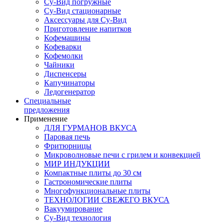
Су-Вид погружные
Су-Вид стационарные
Аксессуары для Су-Вид
Приготовление напитков
Кофемашины
Кофеварки
Кофемолки
Чайники
Диспенсеры
Капучинаторы
Ледогенератор
Специальные
предложения
Применение
ДЛЯ ГУРМАНОВ ВКУСА
Паровая печь
Фритюрницы
Микроволновые печи с грилем и конвекцией
МИР ИНДУКЦИИ
Компактные плиты до 30 см
Гастрономические плиты
Многофункциональные плиты
ТЕХНОЛОГИИ СВЕЖЕГО ВКУСА
Вакуумирование
Су-Вид технология