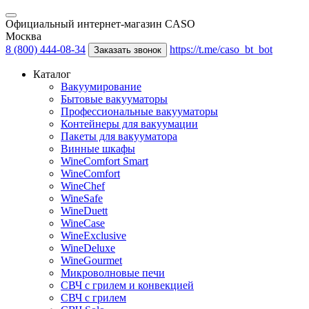
Официальный интернет-магазин CASO
Москва
8 (800) 444-08-34
https://t.me/caso_bt_bot
Заказать звонок
Каталог
Вакуумирование
Бытовые вакууматоры
Профессиональные вакууматоры
Контейнеры для вакуумации
Пакеты для вакууматора
Винные шкафы
WineComfort Smart
WineComfort
WineChef
WineSafe
WineDuett
WineCase
WineExclusive
WineDeluxe
WineGourmet
Микроволновые печи
СВЧ с грилем и конвекцией
СВЧ с грилем