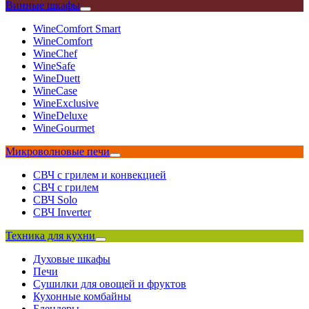
Винные шкафы
WineComfort Smart
WineComfort
WineChef
WineSafe
WineDuett
WineCase
WineExclusive
WineDeluxe
WineGourmet
Микроволновые печи
СВЧ с грилем и конвекцией
СВЧ с грилем
СВЧ Solo
СВЧ Inverter
Техника для кухни
Духовые шкафы
Печи
Сушилки для овощей и фруктов
Кухонные комбайны
Блендеры