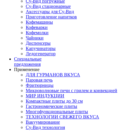
Су-Вид погружные
Су-Вид стационарные
Аксессуары для Су-Вид
Приготовление напитков
Кофемашины
Кофеварки
Кофемолки
Чайники
Диспенсеры
Капучинаторы
Ледогенератор
Специальные
предложения
Применение
ДЛЯ ГУРМАНОВ ВКУСА
Паровая печь
Фритюрницы
Микроволновые печи с грилем и конвекцией
МИР ИНДУКЦИИ
Компактные плиты до 30 см
Гастрономические плиты
Многофункциональные плиты
ТЕХНОЛОГИИ СВЕЖЕГО ВКУСА
Вакуумирование
Су-Вид технология