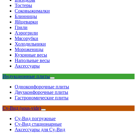
Тостеры
Соковыжималки
Блинницы
Яйцеварки
Грили
Аэрогрили
Мясорубки
Холодильники
Мороженицы
Кухонные весы
Напольные весы
Аксессуары
Индукционные плиты
Одноконфорочные плиты
Двухконфорочные плиты
Гастрономические плиты
Су-Вид (sous-vide)
Су-Вид погружные
Су-Вид стационарные
Аксессуары для Су-Вид