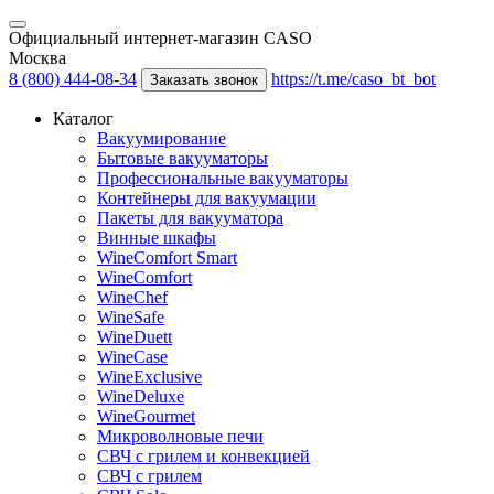
Официальный интернет-магазин CASO
Москва
8 (800) 444-08-34
https://t.me/caso_bt_bot
Заказать звонок
Каталог
Вакуумирование
Бытовые вакууматоры
Профессиональные вакууматоры
Контейнеры для вакуумации
Пакеты для вакууматора
Винные шкафы
WineComfort Smart
WineComfort
WineChef
WineSafe
WineDuett
WineCase
WineExclusive
WineDeluxe
WineGourmet
Микроволновые печи
СВЧ с грилем и конвекцией
СВЧ с грилем