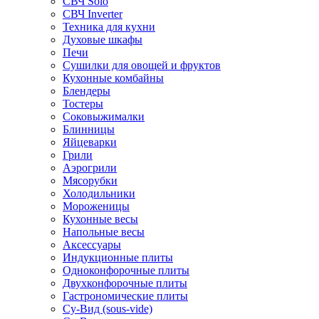
СВЧ Solo
СВЧ Inverter
Техника для кухни
Духовые шкафы
Печи
Сушилки для овощей и фруктов
Кухонные комбайны
Блендеры
Тостеры
Соковыжималки
Блинницы
Яйцеварки
Грили
Аэрогрили
Мясорубки
Холодильники
Мороженицы
Кухонные весы
Напольные весы
Аксессуары
Индукционные плиты
Одноконфорочные плиты
Двухконфорочные плиты
Гастрономические плиты
Су-Вид (sous-vide)