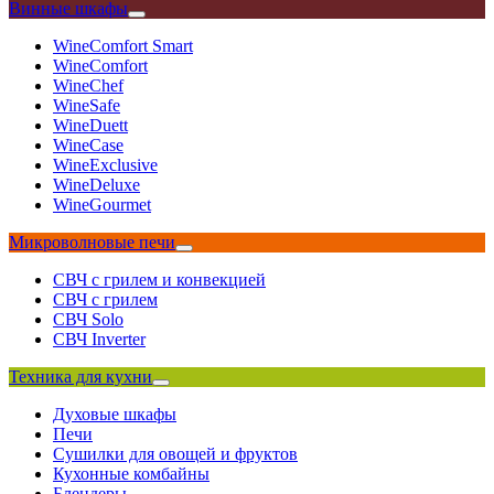
Винные шкафы
WineComfort Smart
WineComfort
WineChef
WineSafe
WineDuett
WineCase
WineExclusive
WineDeluxe
WineGourmet
Микроволновые печи
СВЧ с грилем и конвекцией
СВЧ с грилем
СВЧ Solo
СВЧ Inverter
Техника для кухни
Духовые шкафы
Печи
Сушилки для овощей и фруктов
Кухонные комбайны
Блендеры