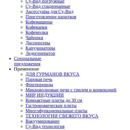
Су-Вид погружные
Су-Вид стационарные
Аксессуары для Су-Вид
Приготовление напитков
Кофемашины
Кофеварки
Кофемолки
Чайники
Диспенсеры
Капучинаторы
Ледогенератор
Специальные
предложения
Применение
ДЛЯ ГУРМАНОВ ВКУСА
Паровая печь
Фритюрницы
Микроволновые печи с грилем и конвекцией
МИР ИНДУКЦИИ
Компактные плиты до 30 см
Гастрономические плиты
Многофункциональные плиты
ТЕХНОЛОГИИ СВЕЖЕГО ВКУСА
Вакуумирование
Су-Вид технология