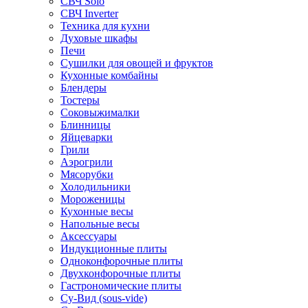
СВЧ Solo
СВЧ Inverter
Техника для кухни
Духовые шкафы
Печи
Сушилки для овощей и фруктов
Кухонные комбайны
Блендеры
Тостеры
Соковыжималки
Блинницы
Яйцеварки
Грили
Аэрогрили
Мясорубки
Холодильники
Мороженицы
Кухонные весы
Напольные весы
Аксессуары
Индукционные плиты
Одноконфорочные плиты
Двухконфорочные плиты
Гастрономические плиты
Су-Вид (sous-vide)