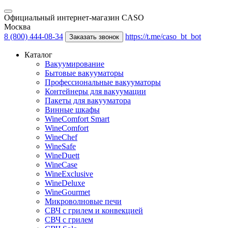
Официальный интернет-магазин CASO
Москва
8 (800) 444-08-34
https://t.me/caso_bt_bot
Заказать звонок
Каталог
Вакуумирование
Бытовые вакууматоры
Профессиональные вакууматоры
Контейнеры для вакуумации
Пакеты для вакууматора
Винные шкафы
WineComfort Smart
WineComfort
WineChef
WineSafe
WineDuett
WineCase
WineExclusive
WineDeluxe
WineGourmet
Микроволновые печи
СВЧ с грилем и конвекцией
СВЧ с грилем