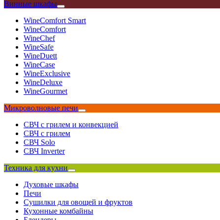
Винные шкафы
WineComfort Smart
WineComfort
WineChef
WineSafe
WineDuett
WineCase
WineExclusive
WineDeluxe
WineGourmet
Микроволновые печи
СВЧ с грилем и конвекцией
СВЧ с грилем
СВЧ Solo
СВЧ Inverter
Техника для кухни
Духовые шкафы
Печи
Сушилки для овощей и фруктов
Кухонные комбайны
Блендеры