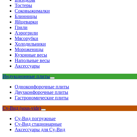
Тостеры
Соковыжималки
Блинницы
Яйцеварки
Грили
Аэрогрили
Мясорубки
Холодильники
Мороженицы
Кухонные весы
Напольные весы
Аксессуары
Индукционные плиты
Одноконфорочные плиты
Двухконфорочные плиты
Гастрономические плиты
Су-Вид (sous-vide)
Су-Вид погружные
Су-Вид стационарные
Аксессуары для Су-Вид