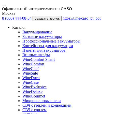
Официальный интернет-магазин CASO
Москва
8 (800) 444-08-34
https://t.me/caso_bt_bot
Заказать звонок
Каталог
Вакуумирование
Бытовые вакууматоры
Профессиональные вакууматоры
Контейнеры для вакуумации
Пакеты для вакууматора
Винные шкафы
WineComfort Smart
WineComfort
WineChef
WineSafe
WineDuett
WineCase
WineExclusive
WineDeluxe
WineGourmet
Микроволновые печи
СВЧ с грилем и конвекцией
СВЧ с грилем