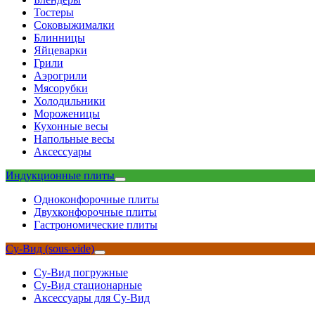
Тостеры
Соковыжималки
Блинницы
Яйцеварки
Грили
Аэрогрили
Мясорубки
Холодильники
Мороженицы
Кухонные весы
Напольные весы
Аксессуары
Индукционные плиты
Одноконфорочные плиты
Двухконфорочные плиты
Гастрономические плиты
Су-Вид (sous-vide)
Су-Вид погружные
Су-Вид стационарные
Аксессуары для Су-Вид