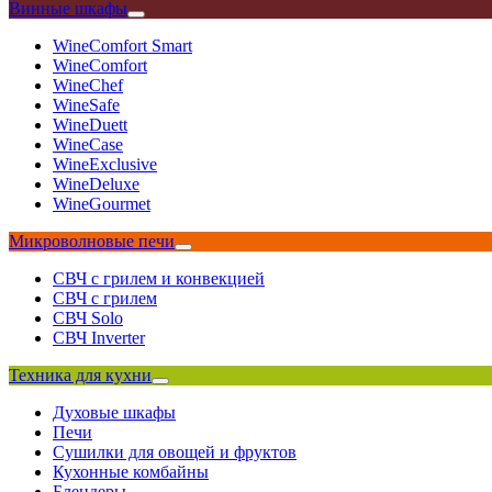
Винные шкафы
WineComfort Smart
WineComfort
WineChef
WineSafe
WineDuett
WineCase
WineExclusive
WineDeluxe
WineGourmet
Микроволновые печи
СВЧ с грилем и конвекцией
СВЧ с грилем
СВЧ Solo
СВЧ Inverter
Техника для кухни
Духовые шкафы
Печи
Сушилки для овощей и фруктов
Кухонные комбайны
Блендеры