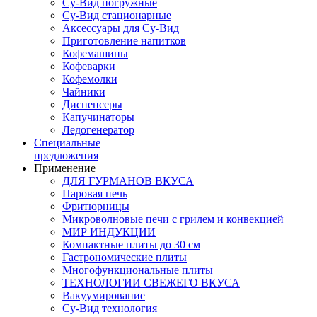
Су-Вид погружные
Су-Вид стационарные
Аксессуары для Су-Вид
Приготовление напитков
Кофемашины
Кофеварки
Кофемолки
Чайники
Диспенсеры
Капучинаторы
Ледогенератор
Специальные
предложения
Применение
ДЛЯ ГУРМАНОВ ВКУСА
Паровая печь
Фритюрницы
Микроволновые печи с грилем и конвекцией
МИР ИНДУКЦИИ
Компактные плиты до 30 см
Гастрономические плиты
Многофункциональные плиты
ТЕХНОЛОГИИ СВЕЖЕГО ВКУСА
Вакуумирование
Су-Вид технология