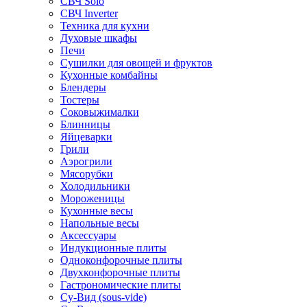
СВЧ Solo
СВЧ Inverter
Техника для кухни
Духовые шкафы
Печи
Сушилки для овощей и фруктов
Кухонные комбайны
Блендеры
Тостеры
Соковыжималки
Блинницы
Яйцеварки
Грили
Аэрогрили
Мясорубки
Холодильники
Мороженицы
Кухонные весы
Напольные весы
Аксессуары
Индукционные плиты
Одноконфорочные плиты
Двухконфорочные плиты
Гастрономические плиты
Су-Вид (sous-vide)