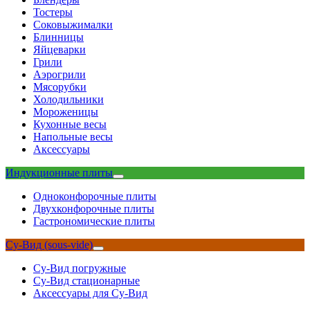
Тостеры
Соковыжималки
Блинницы
Яйцеварки
Грили
Аэрогрили
Мясорубки
Холодильники
Мороженицы
Кухонные весы
Напольные весы
Аксессуары
Индукционные плиты
Одноконфорочные плиты
Двухконфорочные плиты
Гастрономические плиты
Су-Вид (sous-vide)
Су-Вид погружные
Су-Вид стационарные
Аксессуары для Су-Вид