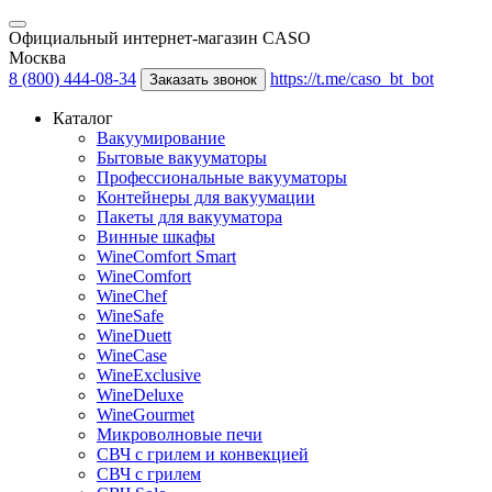
Официальный интернет-магазин CASO
Москва
8 (800) 444-08-34
https://t.me/caso_bt_bot
Заказать звонок
Каталог
Вакуумирование
Бытовые вакууматоры
Профессиональные вакууматоры
Контейнеры для вакуумации
Пакеты для вакууматора
Винные шкафы
WineComfort Smart
WineComfort
WineChef
WineSafe
WineDuett
WineCase
WineExclusive
WineDeluxe
WineGourmet
Микроволновые печи
СВЧ с грилем и конвекцией
СВЧ с грилем