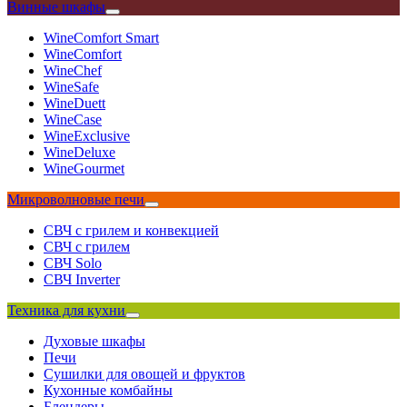
Винные шкафы
WineComfort Smart
WineComfort
WineChef
WineSafe
WineDuett
WineCase
WineExclusive
WineDeluxe
WineGourmet
Микроволновые печи
СВЧ с грилем и конвекцией
СВЧ с грилем
СВЧ Solo
СВЧ Inverter
Техника для кухни
Духовые шкафы
Печи
Сушилки для овощей и фруктов
Кухонные комбайны
Блендеры