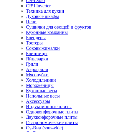
СВЧ Solo
СВЧ Inverter
Техника для кухни
Духовые шкафы
Печи
Сушилки для овощей и фруктов
Кухонные комбайны
Блендеры
Тостеры
Соковыжималки
Блинницы
Яйцеварки
Грили
Аэрогрили
Мясорубки
Холодильники
Мороженицы
Кухонные весы
Напольные весы
Аксессуары
Индукционные плиты
Одноконфорочные плиты
Двухконфорочные плиты
Гастрономические плиты
Су-Вид (sous-vide)