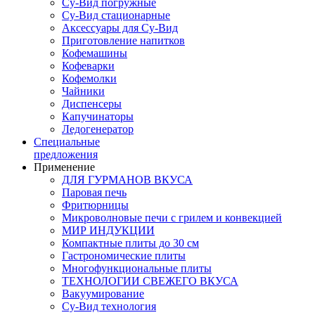
Су-Вид погружные
Су-Вид стационарные
Аксессуары для Су-Вид
Приготовление напитков
Кофемашины
Кофеварки
Кофемолки
Чайники
Диспенсеры
Капучинаторы
Ледогенератор
Специальные
предложения
Применение
ДЛЯ ГУРМАНОВ ВКУСА
Паровая печь
Фритюрницы
Микроволновые печи с грилем и конвекцией
МИР ИНДУКЦИИ
Компактные плиты до 30 см
Гастрономические плиты
Многофункциональные плиты
ТЕХНОЛОГИИ СВЕЖЕГО ВКУСА
Вакуумирование
Су-Вид технология