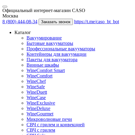
Официальный интернет-магазин CASO
Москва
8 (800) 444-08-34
https://t.me/caso_bt_bot
Заказать звонок
Каталог
Вакуумирование
Бытовые вакууматоры
Профессиональные вакууматоры
Контейнеры для вакуумации
Пакеты для вакууматора
Винные шкафы
WineComfort Smart
WineComfort
WineChef
WineSafe
WineDuett
WineCase
WineExclusive
WineDeluxe
WineGourmet
Микроволновые печи
СВЧ с грилем и конвекцией
СВЧ с грилем