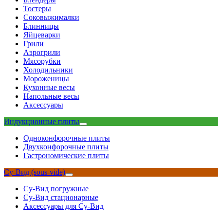
Тостеры
Соковыжималки
Блинницы
Яйцеварки
Грили
Аэрогрили
Мясорубки
Холодильники
Мороженицы
Кухонные весы
Напольные весы
Аксессуары
Индукционные плиты
Одноконфорочные плиты
Двухконфорочные плиты
Гастрономические плиты
Су-Вид (sous-vide)
Су-Вид погружные
Су-Вид стационарные
Аксессуары для Су-Вид