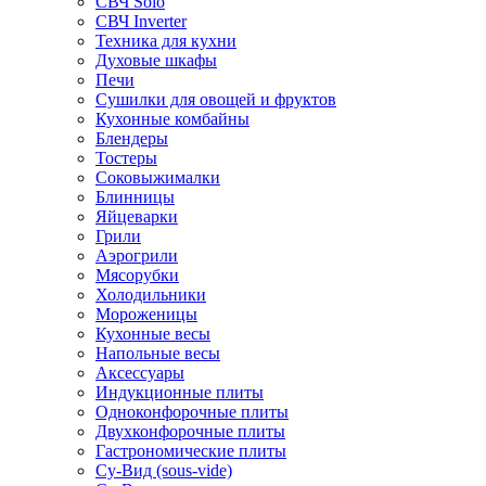
СВЧ Solo
СВЧ Inverter
Техника для кухни
Духовые шкафы
Печи
Сушилки для овощей и фруктов
Кухонные комбайны
Блендеры
Тостеры
Соковыжималки
Блинницы
Яйцеварки
Грили
Аэрогрили
Мясорубки
Холодильники
Мороженицы
Кухонные весы
Напольные весы
Аксессуары
Индукционные плиты
Одноконфорочные плиты
Двухконфорочные плиты
Гастрономические плиты
Су-Вид (sous-vide)