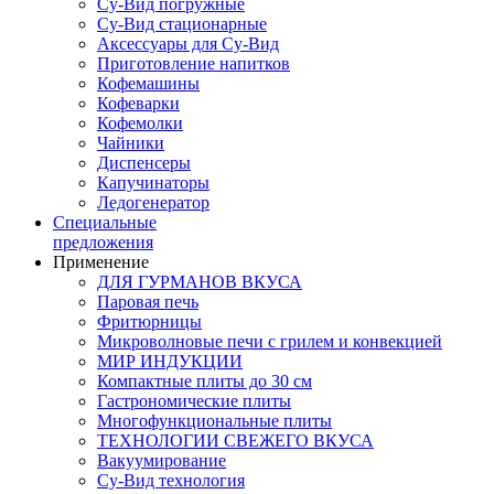
Су-Вид погружные
Су-Вид стационарные
Аксессуары для Су-Вид
Приготовление напитков
Кофемашины
Кофеварки
Кофемолки
Чайники
Диспенсеры
Капучинаторы
Ледогенератор
Специальные
предложения
Применение
ДЛЯ ГУРМАНОВ ВКУСА
Паровая печь
Фритюрницы
Микроволновые печи с грилем и конвекцией
МИР ИНДУКЦИИ
Компактные плиты до 30 см
Гастрономические плиты
Многофункциональные плиты
ТЕХНОЛОГИИ СВЕЖЕГО ВКУСА
Вакуумирование
Су-Вид технология