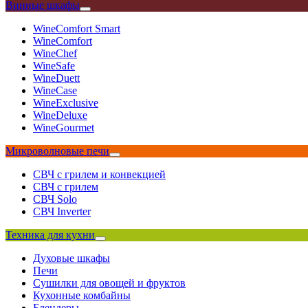
Винные шкафы
WineComfort Smart
WineComfort
WineChef
WineSafe
WineDuett
WineCase
WineExclusive
WineDeluxe
WineGourmet
Микроволновые печи
СВЧ с грилем и конвекцией
СВЧ с грилем
СВЧ Solo
СВЧ Inverter
Техника для кухни
Духовые шкафы
Печи
Сушилки для овощей и фруктов
Кухонные комбайны
Блендеры